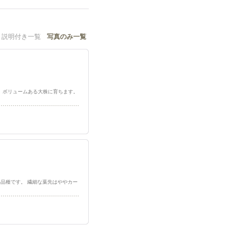
説明付き一覧
写真のみ一覧
うに細く、ボリュームある大株に育ちます。
乾燥に強い品種です。 繊細な葉先はややカー