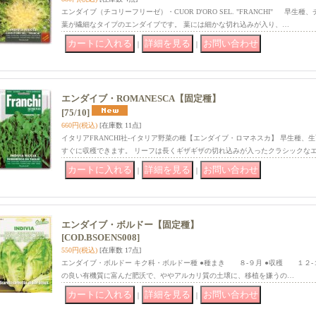
エンダイブ（チコリーフリーゼ）・CUOR D'ORO SEL. "FRANCHI" 早
葉が繊細なタイプのエンダイブです。 葉には細かな切れ込みが入り、…
｜
｜
エンダイブ・ROMANESCA【固定種】
[75/10]
660円
(税込)
[在庫数 11点]
イタリアFRANCHI社-イタリア野菜の種【エンダイブ・ロマネスカ】 早生種、
すぐに収穫できます。 リーフは長くギザギザの切れ込みが入ったクラシックな
｜
｜
エンダイブ・ボルドー【固定種】
[COD.BSOENS008]
550円
(税込)
[在庫数 17点]
エンダイブ・ボルドー キク科・ボルドー種 ●種まき ８-９月 ●収穫 １２-
の良い有機質に富んだ肥沃で、ややアルカリ質の土壌に、移植を嫌うの…
｜
｜