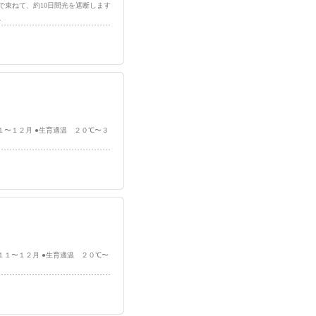
で束ねて、約10日間光を遮断します
…
１〜１２月 ●生育適温 ２０℃〜３
１１〜１２月 ●生育適温 ２０℃〜