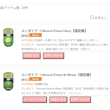
登録アイテム数
:
20件
在庫あり
エンダイブ・Chicoree Frisee Glory【固定種】
[058]
605円
(税込)
[欠品中（入荷についてはメルマガでご連絡いたします）]
エンダイブ・Chicoree Frisee Glory【固定種】【058】 繊細な葉は糸のよ
遮光処理することで、緑色の葉がブロンド（黄金色）に変わり、…
｜
エンダイブ・Chicoree Frisee de Meaux【固定種】
[052]
715円
(税込)
[在庫数 6点]
エンダイブ・Chicoree Frisee de Meaux【固定種】【052】 比較的暑さと
ルしたように縮れ、葉に立体感が出ます。 ドレッシン…
｜
｜