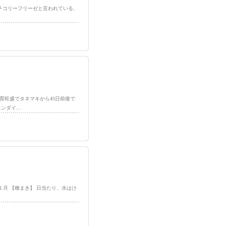
生種、チコリーフリーゼと言われている、
生育旺盛でタネマキから45日前後で
エンダイ…
１月 【種まき】 日当たり、水はけ