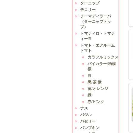
ターニップ
チコリー
チーマディラーパ
（ターニップトッ
プ）
トマティロ・トマテ
ィーヨ
トマト・エアルーム
トマト
カラフルミックス
バイカラー/柄模
様
白
黒/茶/紫
黄/オレンジ
緑
赤/ピンク
ナス
バジル
パセリー
パンプキン