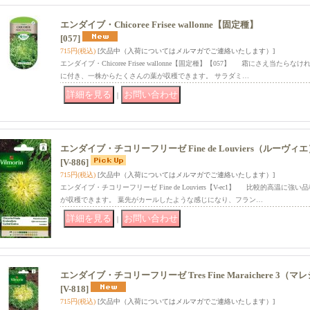
エンダイブ・Chicoree Frisee wallonne【固定種】
[057]
715円
(税込)
[欠品中（入荷についてはメルマガでご連絡いたします）]
エンダイブ・Chicoree Frisee wallonne【固定種】【057】 霜にさえ当
に付き、一株からたくさんの葉が収穫できます。 サラダミ…
｜
エンダイブ・チコリーフリーゼ Fine de Louviers（ルーヴ
[V-886]
715円
(税込)
[欠品中（入荷についてはメルマガでご連絡いたします）]
エンダイブ・チコリーフリーゼ Fine de Louviers【V-ec1】 比較的高温
が収穫できます。 葉先がカールしたような感じになり、フラン…
｜
エンダイブ・チコリーフリーゼ Tres Fine Maraichere 3
[V-818]
715円
(税込)
[欠品中（入荷についてはメルマガでご連絡いたします）]