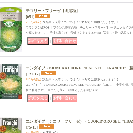
チコリー・フリーゼ【固定種】
[051]
715円
(税込)
[欠品中（入荷についてはメルマガでご連絡いたします）]
フランスCATROS社-フランス野菜の種【チコリー・フリーゼ】 一見エンダイ
な葉を付けます。苦味を和らげ、舌触りをよくするために遮光して軟白処理をし
｜
エンダイブ・BIONDA A CUORE PIENO SEL. "FRANCHI"
[121/17]
880円
(税込)
[欠品中（入荷についてはメルマガでご連絡いたします）]
エンダイブ・BIONDA A CUORE PIENO SEL. "FRANCHI"【121/17】
株に育ちます。 歯ごたえ良く、軟白化したものは苦味…
｜
エンダイブ（チコリーフリーゼ）・CUOR D'ORO SEL. "FRA
[75/15]
880円
(税込)
[在庫数 4点]