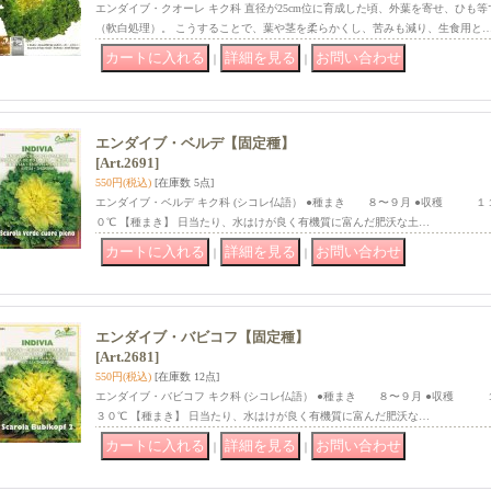
エンダイブ・クオーレ キク科 直径が25cm位に育成した頃、外葉を寄せ、ひも等
（軟白処理）。 こうすることで、葉や茎を柔らかくし、苦みも減り、生食用と
｜
｜
エンダイブ・ベルデ【固定種】
[Art.2691]
550円
(税込)
[在庫数 5点]
エンダイブ・ベルデ キク科 (シコレ仏語） ●種まき ８〜９月 ●収穫 １
０℃ 【種まき】 日当たり、水はけが良く有機質に富んだ肥沃な土…
｜
｜
エンダイブ・バビコフ【固定種】
[Art.2681]
550円
(税込)
[在庫数 12点]
エンダイブ・バビコフ キク科 (シコレ仏語） ●種まき ８〜９月 ●収穫 
３０℃ 【種まき】 日当たり、水はけが良く有機質に富んだ肥沃な…
｜
｜