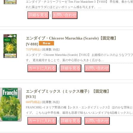
エンダイブ・チコリーフリーゼ Tres Fine Maraichere 3【V-818】 早生種
れた葉はサラダにほどよいボリューム感を与えます。 …
｜
エンダイブ・Chicoree Maruchka (Scarole)【固定種】
[V-888]
715円
(税込)
[在庫数 10点]
エンダイブ・Chicoree Maruchka (Scarole)【V-812】 お姫様のドレスの
す。 遮光栽培することで、葉の中心部から大きく広がる…
｜
｜
エンダイブミックス（ミックス種子）【固定種】
[93/3]
660円
(税込)
[在庫数 26点]
FRANCHI社-イタリア野菜の種【レタス・エンダイブミックス】 ほのかな苦
イブ。 こちらは中早生種、栽培も容易で味もいいエンダイブを8品種ミックスし
｜
｜