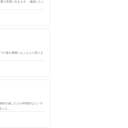
、春から初夏の収穫に向きます。 繊細にちじ
ようなフワフワの葉が幾重にもこんもり茂りま
味と独特の歯ごたえが特徴的なエンダ
ました。…