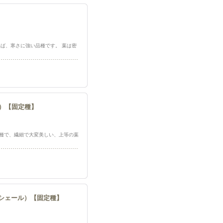
たらなければ、寒さに強い品種です。 葉は密
ィエ）【固定種】
に強い品種で、繊細で大変美しい、上等の葉
（マレシェール）【固定種】