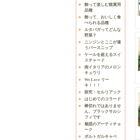
飾って楽しむ観賞用
品種
飾って、おいしく食
べられる品種
ルタバガってどんな
野菜？
ニンジンとここが違
うパースニップ
ケールを超えるスイ
スチャード
南イタリアのメロン
キュウリ
We Love リー
キ！！！
探究・セルリアック
はじめてのコラード
棒切れではありませ
ん、ブラックサルシ
フィです
魅惑のアーティチョ
ーク
ポルトガルキャベ