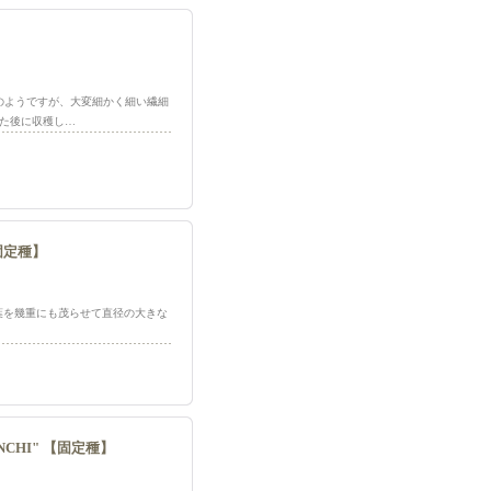
ブのようですが、大変細かく細い繊細
た後に収穫し…
【固定種】
 中早生種、葉を幾重にも茂らせて直径の大きな
NCHI" 【固定種】