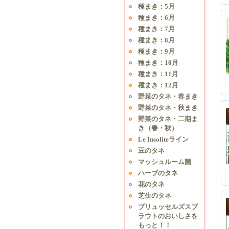
種まき：5月
種まき：6月
種まき：7月
種まき：8月
種まき：9月
種まき：10月
種まき：11月
種まき：12月
野菜のタネ・春まき
野菜のタネ・秋まき
野菜のタネ・二期ま
き（春・秋）
Le Insoliteライン
豆のタネ
マッシュルーム菌
ハーブのタネ
花のタネ
芝生のタネ
ブリュッセルズスプ
ラウトのおいしさを
もっと！！