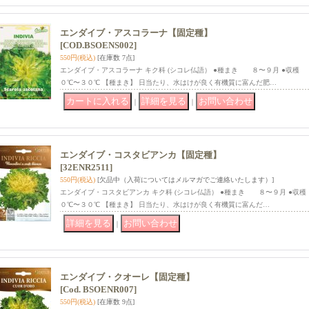
エンダイブ・アスコラーナ【固定種】
[COD.BSOENS002]
550円
(税込)
[在庫数 7点]
エンダイブ・アスコラーナ キク科 (シコレ仏語） ●種まき ８〜９月 ●収
０℃〜３０℃ 【種まき】 日当たり、水はけが良く有機質に富んだ肥…
｜
｜
エンダイブ・コスタビアンカ【固定種】
[32ENR2511]
550円
(税込)
[欠品中（入荷についてはメルマガでご連絡いたします）]
エンダイブ・コスタビアンカ キク科 (シコレ仏語） ●種まき ８〜９月 ●
０℃〜３０℃ 【種まき】 日当たり、水はけが良く有機質に富んだ…
｜
エンダイブ・クオーレ【固定種】
[Cod. BSOENR007]
550円
(税込)
[在庫数 9点]