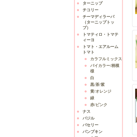
ターニップ
チコリー
チーマディラーパ
（ターニップトッ
プ）
トマティロ・トマテ
ィーヨ
トマト・エアルーム
トマト
カラフルミックス
バイカラー/柄模
様
白
黒/茶/紫
黄/オレンジ
緑
赤/ピンク
ナス
バジル
パセリー
パンプキン