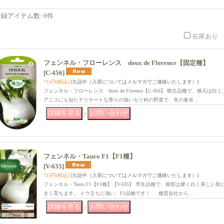
登録アイテム数
:
8件
在庫あり
フェンネル・フローレンス doux de Florence【固定種】
[C-456]
715円
(税込)
[欠品中（入荷についてはメルマガでご連絡いたします）]
フェンネル・フローレンス doux de Florence【C-456】 晩生品種で、株
アニスにも似たデリケートな香りの強いセリ科の野菜で、冬の食卓…
｜
フェンネル・Tauro F1【F1種】
[V-635]
715円
(税込)
[欠品中（入荷についてはメルマガでご連絡いたします）]
フェンネル・Tauro F1【F1種】【V-635】 早生品種で、根部は硬く白く美し
きく育ちます。 トウ立ちに強い、F1品種です！ 種苗会社から…
｜