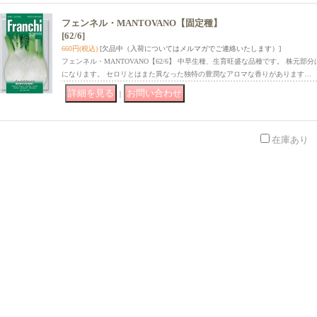
フェンネル・MANTOVANO【固定種】
[62/6]
660円
(税込)
[欠品中（入荷についてはメルマガでご連絡いたします）]
フェンネル・MANTOVANO【62/6】 中早生種、生育旺盛な品種です。 株元
になります。 セロリとはまた異なった独特の豊潤なアロマな香りがあります…
｜
在庫あり