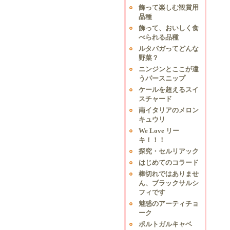
飾って楽しむ観賞用
品種
飾って、おいしく食
べられる品種
ルタバガってどんな
野菜？
ニンジンとここが違
うパースニップ
ケールを超えるスイ
スチャード
南イタリアのメロン
キュウリ
We Love リー
キ！！！
探究・セルリアック
はじめてのコラード
棒切れではありませ
ん、ブラックサルシ
フィです
魅惑のアーティチョ
ーク
ポルトガルキャベ