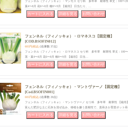
フェンネル（フィノッキォ）・マンモス セリ科 多年草 耐寒性 草丈：100〜200c
葉4〜8月 花6〜8月 種8〜9月 【栽培】 日当たり、…
｜
｜
フェンネル（フィノッキォ）・ロマネスコ【固定種】
[COD.BSOFIN012]
605円
(税込)
[在庫数 37点]
フェンネル（フィノッキォ）・ロマネスコ セリ科 多年草 耐寒性 草丈：100〜200
茎・葉4〜8月 花6〜8月 種8〜9月 【栽培】 日当…
｜
｜
フェンネル（フィノッキォ）・マントヴァーノ【固定種】
[Cod.BSOFIN001]
605円
(税込)
[在庫数 20点]
フェンネル（フィノッキォ）・マントヴァーノ セリ科 多年草 耐寒性 【栽培
富んだ肥沃な土に石灰を混ぜ込み、移植を嫌う直根性で、直蒔きか育苗ポット蒔
｜
｜