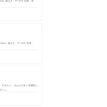
m. 種まき：9〜10月 収穫：茎・
cm. 種まき：9〜10月 収穫：
】 日当たり、水はけの良い有機質に
きにし…