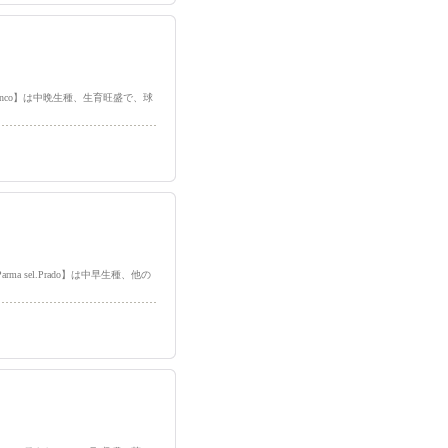
bianco】は中晩生種、生育旺盛で、球
arma sel.Prado】は中早生種、他の