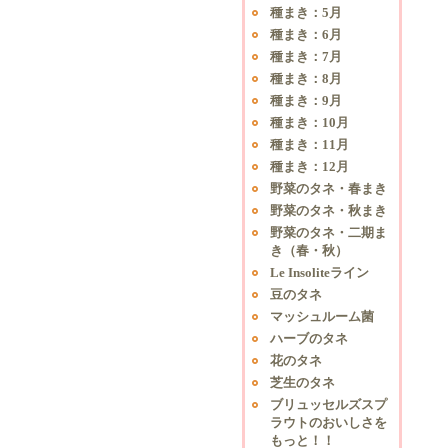
種まき：5月
種まき：6月
種まき：7月
種まき：8月
種まき：9月
種まき：10月
種まき：11月
種まき：12月
野菜のタネ・春まき
野菜のタネ・秋まき
野菜のタネ・二期ま
き（春・秋）
Le Insoliteライン
豆のタネ
マッシュルーム菌
ハーブのタネ
花のタネ
芝生のタネ
ブリュッセルズスプ
ラウトのおいしさを
もっと！！