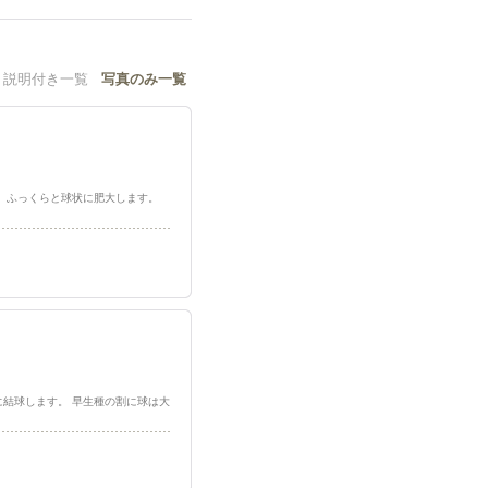
説明付き一覧
写真のみ一覧
元は白く、ふっくらと球状に肥大します。
い形に結球します。 早生種の割に球は大