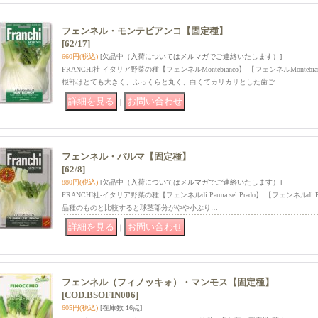
フェンネル・モンテビアンコ【固定種】
[62/17]
660円
(税込)
[欠品中（入荷についてはメルマガでご連絡いたします）]
FRANCHI社-イタリア野菜の種【フェンネルMontebianco】 【フェンネルMonte
根部はとても大きく、ふっくらと丸く、白くてカリカリとした歯ご…
｜
フェンネル・パルマ【固定種】
[62/8]
880円
(税込)
[欠品中（入荷についてはメルマガでご連絡いたします）]
FRANCHI社-イタリア野菜の種【フェンネルdi Parma sel.Prado】 【フェンネルdi P
品種のものと比較すると球茎部分がやや小ぶり…
｜
フェンネル（フィノッキォ）・マンモス【固定種】
[COD.BSOFIN006]
605円
(税込)
[在庫数 16点]