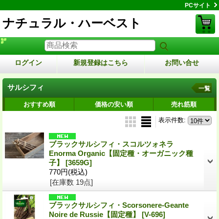
PCサイト
ナチュラル・ハーベスト
ログイン
新規登録はこちら
お問い合せ
サルシフィ
一覧
おすすめ順
価格の安い順
売れ筋順
表示件数
:
ブラックサルシフィ・スコルツォネラ
Enorma Organic【固定種・オーガニック種
子】
[3659G]
770円
(税込)
[在庫数 19点]
ブラックサルシフィ・Scorsonere-Geante
Noire de Russie【固定種】
[V-696]