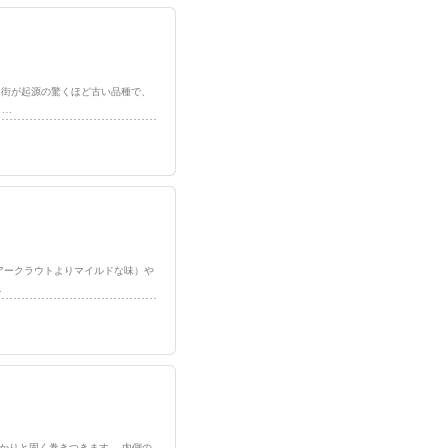
いう街が起源の驚くほど古い品種で、
く…
ザゥアークラウトよりマイルドな味）や
…
っかりと固く巻きつきます。 内側の