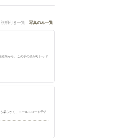
説明付き一覧
写真のみ一覧
での栽培結果から、この手の尖がりレッド
はとても柔らかく、コールスローや千切
…