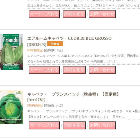
葉は大変柔らかく、甘みがあり、歯ごたえよく、芳醇なキャベツの香りがいっぱ
｜
｜
エアルームキャベツ・CUOR DI BUE GROSSO
[DBO26/3]
660円
(税込)
[在庫数 10点]
エアルームキャベツ・CUOR DI BUE GROSSO【DBO26/3】 尖がり頭、
で古くから栽培されている伝統的な品種です 平均果重：1.4-1.6…
｜
｜
キャベツ・ ブランスイッチ（晩生種）【固定種】
[Art.0761]
550円
(税込)
[在庫数 14点]
キャベツ・ ブランスイッチ アブラナ科/ブランスイッチ種 ●種まき：９月 ●植
【種まき】 ビニールポットに培養度を入れて種まきします。日当た…
｜
｜