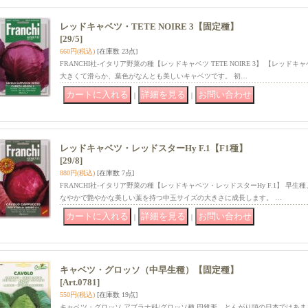
レッドキャベツ・TETE NOIRE 3【固定種】
[29/5]
660円
(税込)
[在庫数 23点]
FRANCHI社-イタリア野菜の種【レッドキャベツ TETE NOIRE 3】 【レッドキャベ
大きくて滑らか、葉色がなんとも美しいキャベツです。 初…
｜
｜
レッドキャベツ・レッドスターHy F.1【F1種】
[29/8]
880円
(税込)
[在庫数 7点]
FRANCHI社-イタリア野菜の種【レッドキャベツ・レッドスターHy F.1】 早生
なやかで艶やかな美しい葉を持つ中玉サイズの大きさに成長します。 …
｜
｜
キャベツ・グロッソ（中早生種）【固定種】
[Art.0781]
550円
(税込)
[在庫数 19点]
キャベツ・グロッソ アブラナ科/グロッソ種 円錐形、とんがり頭の日本ではあま