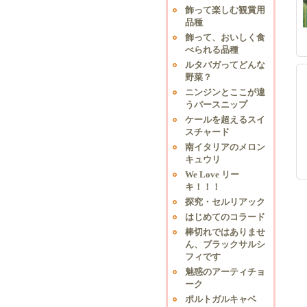
飾って楽しむ観賞用
品種
飾って、おいしく食
べられる品種
ルタバガってどんな
野菜？
ニンジンとここが違
うパースニップ
ケールを超えるスイ
スチャード
南イタリアのメロン
キュウリ
We Love リー
キ！！！
探究・セルリアック
はじめてのコラード
棒切れではありませ
ん、ブラックサルシ
フィです
魅惑のアーティチョ
ーク
ポルトガルキャベ