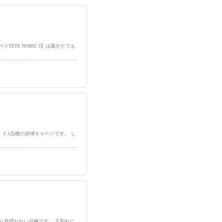
ツTETE NOIRE 3】は葉がとても
種、F.1品種の赤球キャベツです。 し
り見慣れない品種です。 玉割れに