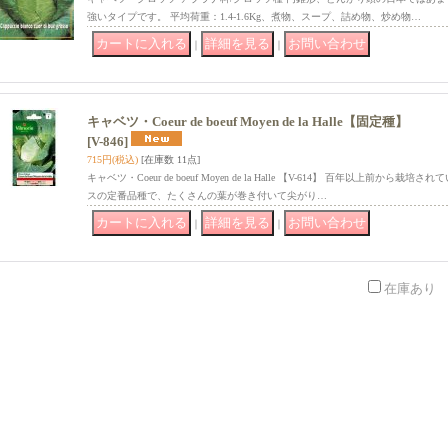
強いタイプです。 平均荷重：1.4-1.6Kg、煮物、スープ、詰め物、炒め物…
｜
｜
キャベツ・Coeur de boeuf Moyen de la Halle【固定種】
[V-846]
715円
(税込)
[在庫数 11点]
キャベツ・Coeur de boeuf Moyen de la Halle 【V-614】 百年以上前
スの定番品種で、たくさんの葉が巻き付いて尖がり…
｜
｜
在庫あり