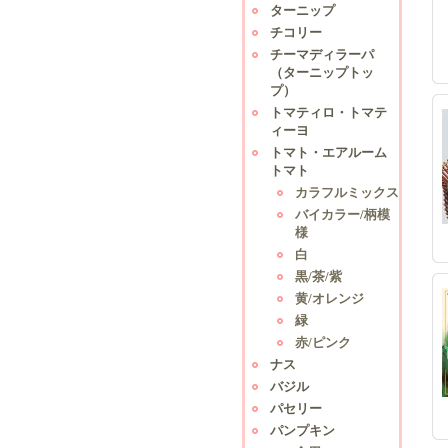
ターニップ
チコリー
チーマディラーパ
（ターニップトッ
プ）
トマティロ・トマテ
ィーヨ
トマト・エアルーム
トマト
カラフルミックス
バイカラー/柄模
様
白
黒/茶/紫
黄/オレンジ
緑
赤/ピンク
ナス
バジル
パセリー
パンプキン