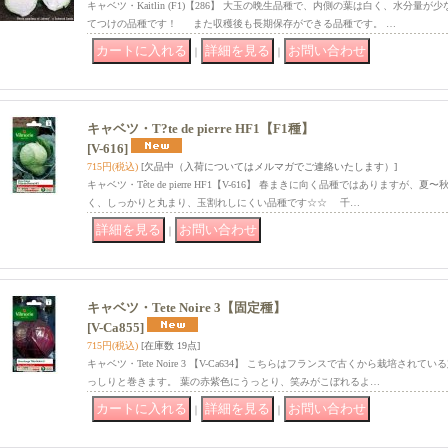
キャベツ・Kaitlin (F1)【286】 大玉の晩生品種で、内側の葉は白く、水分
てつけの品種です！ また収穫後も長期保存ができる品種です。 …
｜
｜
キャベツ・T?te de pierre HF1【F1種】
[V-616]
715円
(税込)
[欠品中（入荷についてはメルマガでご連絡いたします）]
キャベツ・Tête de pierre HF1【V-616】 春まきに向く品種ではあります
く、しっかりと丸まり、玉割れしにくい品種です☆☆ 千…
｜
キャベツ・Tete Noire 3【固定種】
[V-Ca855]
715円
(税込)
[在庫数 19点]
キャベツ・Tete Noire 3 【V-Ca634】 こちらはフランスで古くから栽培され
っしりと巻きます。 葉の赤紫色にうっとり、笑みがこぼれるよ…
｜
｜