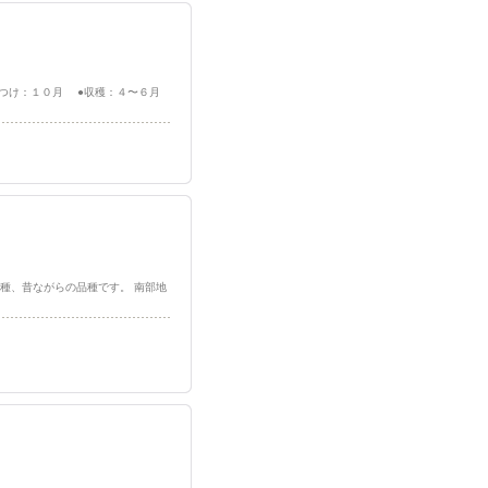
えつけ：１０月 ●収穫：４〜６月
ベツで早生種、昔ながらの品種です。 南部地