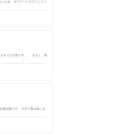
量が少ないため、ザウアークラウトにうっ
が、夏〜秋まきでも可能です。 大きく、固
ている定番品種です。 中玉で葉は固くぎ