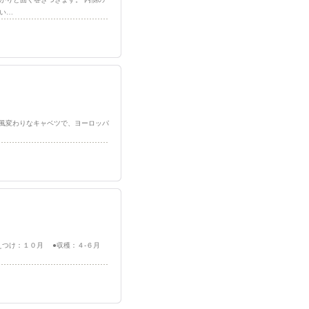
い…
円錐形の風変わりなキャベツで、ヨーロッパ
えつけ：１０月 ●収穫：４-６月