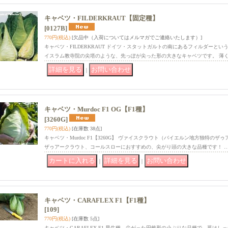
キャベツ・FILDERKRAUT【固定種】
[0127B]
770円
(税込)
[欠品中（入荷についてはメルマガでご連絡いたします）]
キャベツ・FILDERKRAUT ドイツ・スタットガルトの南にあるフィルダーと
イスラム教寺院の尖塔のような、先っぽが尖った形の大きなキャベツです。 薄
｜
キャベツ・Murdoc F1 OG【F1種】
[3260G]
770円
(税込)
[在庫数 38点]
キャベツ・Murdoc F1【3260G】 ヴァイスクラウト（バイエルン地方独特の
ザゥアークラウト、コールスローにおすすめの、尖がり頭の大きな品種です！ 
｜
｜
キャベツ・CARAFLEX F1【F1種】
[109]
770円
(税込)
[在庫数 5点]
キャベツ・CARAFLEX F1 早生種、尖がった円錐形の小ぶりな品種で、葉はし