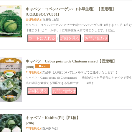
キャベツ・コペンハーゲン2（中早生種）【固定種】
[COD.BSOCVC001]
550円
(税込)
[在庫数 13点]
キャベツ・コペンハーゲン2 アブラナ科/コペンハーゲン種 ●種まき：９月 ●植
【種まき】 ビニールポットに培養度を入れて種まきします。日当た…
｜
｜
キャベツ・Cabus pointu de Chateaurenard【固定種】
[088]
715円
(税込)
[欠品中（入荷についてはメルマガでご連絡いたします）]
キャベツ・Cabus pointu de Chateaurenard 先端が尖った円錐形のキャ
域の温暖な気候でも適応できる品種です。 ●種ま…
｜
キャベツ・Kaitlin (F1)【F1種】
[286]
770円
(税込)
[在庫数 9点]