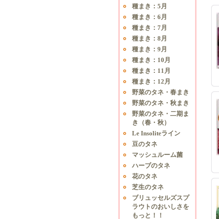
種まき：5月
種まき：6月
種まき：7月
種まき：8月
種まき：9月
種まき：10月
種まき：11月
種まき：12月
野菜のタネ・春まき
野菜のタネ・秋まき
野菜のタネ・二期ま
き（春・秋）
Le Insoliteライン
豆のタネ
マッシュルーム菌
ハーブのタネ
花のタネ
芝生のタネ
ブリュッセルズスプ
ラウトのおいしさを
もっと！！