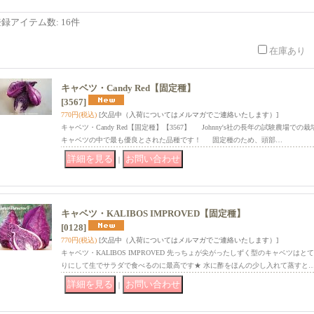
登録アイテム数
:
16件
在庫あり
キャベツ・Candy Red【固定種】
[3567]
770円
(税込)
[欠品中（入荷についてはメルマガでご連絡いたします）]
キャベツ・Candy Red【固定種】【3567】 Johnny's社の長年の試験農場
キャベツの中で最も優良とされた品種です！ 固定種のため、頭部…
｜
キャベツ・KALIBOS IMPROVED【固定種】
[0128]
770円
(税込)
[欠品中（入荷についてはメルマガでご連絡いたします）]
キャベツ・KALIBOS IMPROVED 先っちょが尖がったしずく型のキャベツ
りにして生でサラダで食べるのに最高です★ 水に酢をほんの少し入れて蒸すと
｜