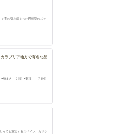
イトで実の引き締まった円盤型のズッ
ア、カラブリア地方で有名な品
●種まき 2-5月 ●収穫 7-10月
チンでとっても重宝するスペイン、ガリシ