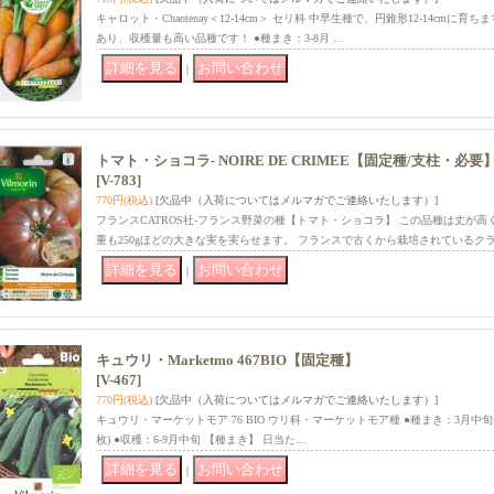
キャロット・Chantenay＜12-14cm＞ セリ科 中早生種で、円錐形12-14cm
あり、収穫量も高い品種です！ ●種まき：3-8月 …
｜
トマト・ショコラ- NOIRE DE CRIMEE【固定種/支柱・必要
[V-783]
770円
(税込)
[欠品中（入荷についてはメルマガでご連絡いたします）]
フランスCATROS社-フランス野菜の種【トマト・ショコラ】 この品種は丈が
重も250gほどの大きな実を実らせます。 フランスで古くから栽培されているク
｜
キュウリ・Marketmo 467BIO【固定種】
[V-467]
770円
(税込)
[欠品中（入荷についてはメルマガでご連絡いたします）]
キュウリ・マーケットモア 76 BIO ウリ科・マーケットモア種 ●種まき：3月中旬-
枚) ●収穫：6-9月中旬 【種まき】 日当た…
｜