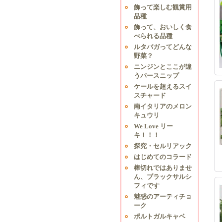
飾って楽しむ観賞用
品種
飾って、おいしく食
べられる品種
ルタバガってどんな
野菜？
ニンジンとここが違
うパースニップ
ケールを超えるスイ
スチャード
南イタリアのメロン
キュウリ
We Love リー
キ！！！
探究・セルリアック
はじめてのコラード
棒切れではありませ
ん、ブラックサルシ
フィです
魅惑のアーティチョ
ーク
ポルトガルキャベ