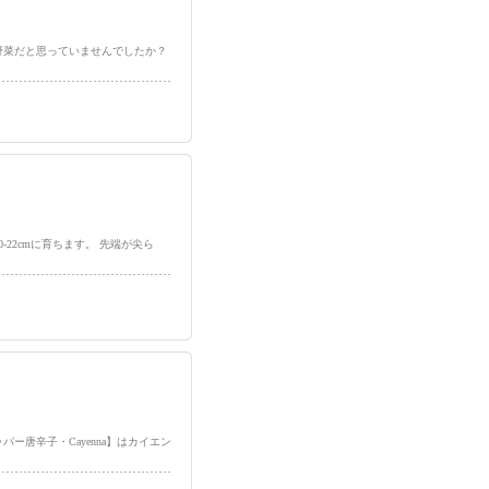
て日本の野菜だと思っていませんでしたか？
-22cmに育ちます。 先端が尖ら
ッパー唐辛子・Cayenna】はカイエン