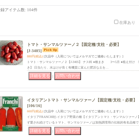
登録アイテム数
:
104件
在庫あり
トマト・サンマルツァーノ２【固定種/支柱・必要】
[J-3405]
880円
(税込)
[欠品中（入荷についてはメルマガでご連絡いたします）]
トマト・サンマルツァーノ２【J-3405】 ナス科 ●種まき 3〜5月 ●植え付け
き】 日当たり、水はけが良く有機質に富んだ肥沃な土を…
｜
イタリアントマト・サンマルツァーノ【固定種/支柱・必要】
[106/16]
660円
(税込)
[欠品中（入荷についてはメルマガでご連絡いたします）]
イタリアFRANCHI社-イタリア野菜の種【イタリアントマト・サンマルツァー
ず愛され続けているトマト、サンマルツァーノは加熱調理用の伝統的有名品種で
｜