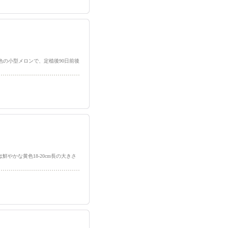
レンジ色の小型メロンで、定植後90日前後
h】は鮮やかな黄色18-20cm長の大きさ