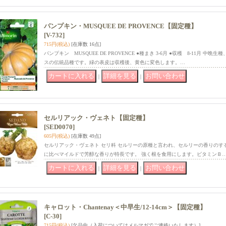
パンプキン・MUSQUEE DE PROVENCE【固定種】
[V-732]
715円
(税込)
[在庫数 16点]
パンプキン MUSQUEE DE PROVENCE ●種まき 3-6月 ●収穫 8-11月 
スの伝統品種です。緑の表皮は収穫後、黄色に変色します。…
｜
｜
セルリアック・ヴェネト【固定種】
[SED0070]
605円
(税込)
[在庫数 49点]
セルリアック・ヴェネト セリ科 セルリーの原種と言われ、セルリーの香りのす
に比べマイルドで芳醇な香りが特長です。 強く根を食用にします。ビタミンＢ
｜
｜
キャロット・Chantenay＜中早生/12-14cm＞【固定種】
[C-30]
715円
(税込)
[欠品中（入荷についてはメルマガでご連絡いたします）]