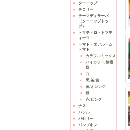
ターニップ
チコリー
チーマディラーパ
（ターニップトッ
プ）
トマティロ・トマテ
ィーヨ
トマト・エアルーム
トマト
カラフルミックス
バイカラー/柄模
様
白
黒/茶/紫
黄/オレンジ
緑
赤/ピンク
ナス
バジル
パセリー
パンプキン