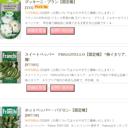
ズッキーニ・ブラン【固定種】
[333]
715円
(税込)
[欠品中（入荷についてはメルマガでご連絡いたします）]
フランスCATROS社-フランス野菜の種【ズッキーニ・ブラン】 ミルキーホワ
キーニです。 早生種で継続的に収穫できる大変丈夫な品種です！ ●…
｜
スイートペッパー FRIGGITELLO【固定種】 *南イタリ
種!
[97/101]
660円
(税込)
[欠品中（入荷についてはメルマガでご連絡いたします）]
スイートペッパー FRIGGITELLO *南イタリア、カラブリア地方で有名な品種！ 
南イタリア、カラブリア地方の有名な品種で、早生種、生…
｜
ホットペッパー・パドロン-【固定種】
[D97/38]
660円
(税込)
[欠品中（入荷についてはメルマガでご連絡いたします）]
ホットペッパー・Padron【D97/38】 ホットペッパー唐辛子・Padronはキッ