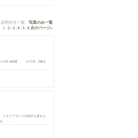
説明付き一覧
写真のみ一覧
1
|
2
|
3
|
4
|
5
|
6
次のページ
»
 5〜6月 ●収穫 6〜9月 【種ま
ノ】 イタリアでいつの時代も変わら
す。 …