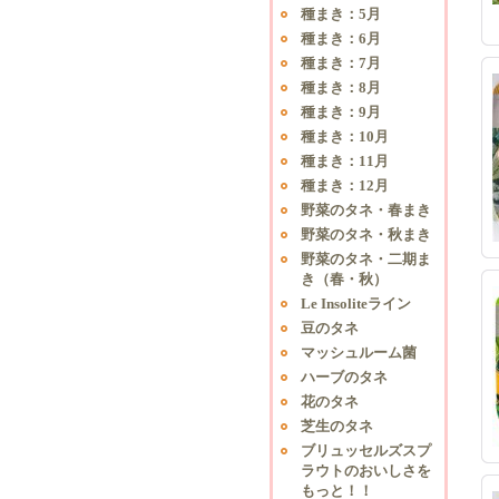
種まき：5月
種まき：6月
種まき：7月
種まき：8月
種まき：9月
種まき：10月
種まき：11月
種まき：12月
野菜のタネ・春まき
野菜のタネ・秋まき
野菜のタネ・二期ま
き（春・秋）
Le Insoliteライン
豆のタネ
マッシュルーム菌
ハーブのタネ
花のタネ
芝生のタネ
ブリュッセルズスプ
ラウトのおいしさを
もっと！！