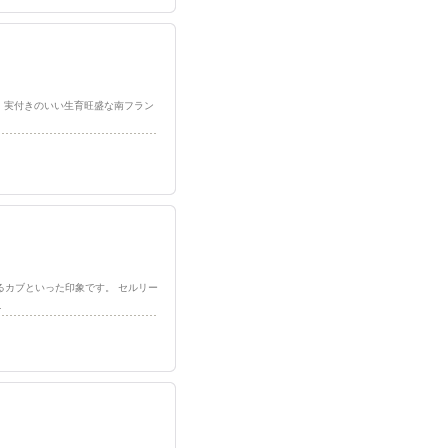
中晩生種、実付きのいい生育旺盛な南フラン
るカブといった印象です。 セルリー
…