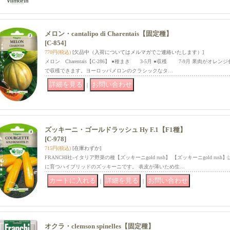
メロン・cantalipo di Charentais【固定種】
[C-854]
770円
(税込)
[欠品中（入荷についてはメルマガでご連絡いたします）]
メロン Charentais【C-286】 ●種まき 3-5月 ●収穫 7-9月 果肉がオ
で収穫できます。ヨーロッパメロンのクラシックなタ…
｜
ズッキーニ・ゴールドラッシュ Hy F.1【F1種】
[C-978]
715円
(税込)
[在庫わずか]
FRANCHI社-イタリア野菜の種【ズッキーニgold rush】 【ズッキーニgold rus
に育つハイブリッドのズッキーニです。 表皮が薄いため生…
｜
｜
オクラ・clemson spinelles【固定種】