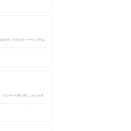
径10cmほどの、小さなティーカップのよ
す。 ビリヤード球と同じくらいの大
…