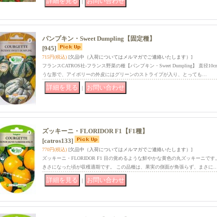
｜
パンプキン・Sweet Dumpling【固定種】
[945]
715円
(税込)
[欠品中（入荷についてはメルマガでご連絡いたします）]
フランスCATROS社-フランス野菜の種【パンプキン・Sweet Dumpling】 直
うな形で、アイボリーの外皮にはグリーンのストライプが入り、とっても…
｜
ズッキーニ・FLORIDOR F1【F1種】
[catros133]
770円
(税込)
[欠品中（入荷についてはメルマガでご連絡いたします）]
ズッキーニ・FLORIDOR F1 目の覚めるような鮮やかな黄色の丸ズッキーニで
きさになった頃が収穫適期です。 この品種は、果実の側面が角張らず、まさに
｜