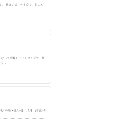
に育ちます。 果肉の歯ごたえ良く、甘みが
】
高くなって成長していくタイプで、果
ラシッ…
4月中旬 ●植え付け：5月 (本葉4-5