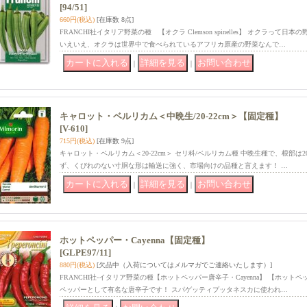
[94/51]
660円
(税込)
[在庫数 8点]
FRANCHI社イタリア野菜の種 【オクラ Clemson spinelles】 オクラっ
いえいえ、オクラは世界中で食べられているアフリカ原産の野菜なんで…
｜
｜
キャロット・ベルリカム＜中晩生/20-22cm＞【固定種】
[V-610]
715円
(税込)
[在庫数 9点]
キャロット・ベルリカム＜20-22cm＞ セリ科/ベルリカム種 中晩生種で、根部は20
ず、くびれのない寸胴な形は輸送に強く、市場向けの品種と言えます！ …
｜
｜
ホットペッパー・Cayenna【固定種】
[GLPE97/11]
880円
(税込)
[欠品中（入荷についてはメルマガでご連絡いたします）]
FRANCHI社-イタリア野菜の種【ホットペッパー唐辛子・Cayenna】 【ホットペ
ペッパーとして有名な唐辛子です！ スパゲッティプッタネスカに使われ…