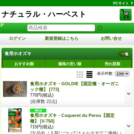
PCサイト
ナチュラル・ハーベスト
ログイン
新規登録はこちら
お問い合せ
食用ホオズキ
一覧
おすすめ順
価格の安い順
売れ筋順
表示件数
:
食用ホオズキ・GOLDIE【固定種・オーガニ
ック種】
[773]
770円
(税込)
[在庫数 22点]
食用ホオズキ・Coqueret du Perou【固定
種】
[V-750]
715円
(税込)
[欠品中（入荷についてはメルマガでご連絡い