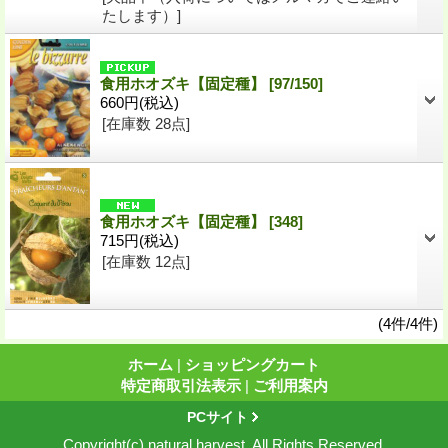
たします）]
食用ホオズキ【固定種】
[97/150]
660円
(税込)
[在庫数 28点]
食用ホオズキ【固定種】
[348]
715円
(税込)
[在庫数 12点]
(4件/4件)
ホーム
|
ショッピングカート
特定商取引法表示
|
ご利用案内
PCサイト
Copyright(c) natural harvest. All Rights Reserved.