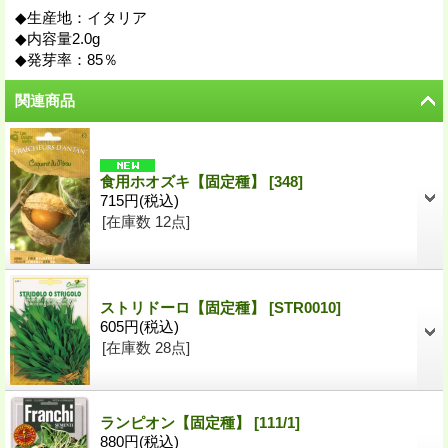
◆生産地：イタリア
◆内容量2.0g
◆発芽率：85％
関連商品
食用ホオズキ【固定種】
[
348
]
715円
(税込)
[在庫数 12点]
ストリドーロ【固定種】
[
STR0010
]
605円
(税込)
[在庫数 28点]
ランピオン【固定種】
[
111/1
]
880円
(税込)