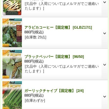
[欠品中（入荷についてはメルマガでご連絡い
たします）]
アラビカコーヒー【固定種】
[
GLBZ17/1
]
880円
(税込)
[在庫数 29点]
ブラックペッパー【固定種】
[
96/50
]
880円
(税込)
[欠品中（入荷についてはメルマガでご連絡い
たします）]
ガーリックチャイブ【固定種】
[
2/4
]
880円
(税込)
[在庫わずか]