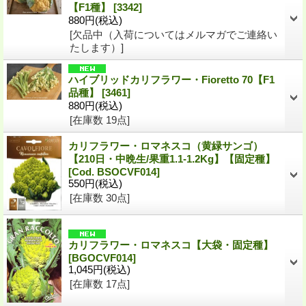
【F1種】
[3342]
880円
(税込)
[欠品中（入荷についてはメルマガでご連絡い
たします）]
ハイブリッドカリフラワー・Fioretto 70【F1
品種】
[3461]
880円
(税込)
[在庫数 19点]
カリフラワー・ロマネスコ（黄緑サンゴ）
【210日・中晩生/果重1.1-1.2Kg】【固定種】
[Cod. BSOCVF014]
550円
(税込)
[在庫数 30点]
カリフラワー・ロマネスコ【大袋・固定種】
[BGOCVF014]
1,045円
(税込)
[在庫数 17点]