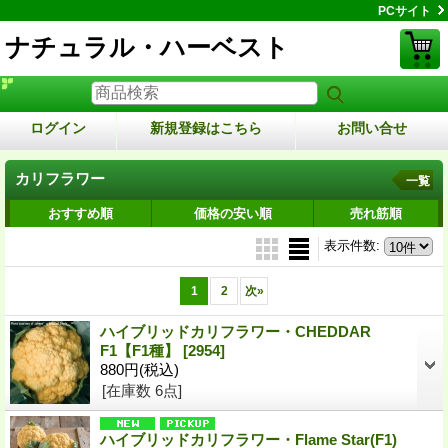
PCサイト
ナチュラル・ハーベスト
ログイン
新規登録はこちら
お問い合せ
カリフラワー
一覧
おすすめ順
価格の安い順
売れ筋順
表示件数
:
1
2
次
»
ハイブリッドカリフラワー・CHEDDAR
F1【F1種】
[2954]
880円
(税込)
[在庫数 6点]
ハイブリッドカリフラワー・Flame Star(F1)