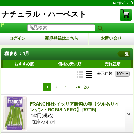
PCサイト
ナチュラル・ハーベスト
ログイン
新規登録はこちら
お問い合せ
種まき：4月
一覧
おすすめ順
価格の安い順
売れ筋順
表示件数
:
...
1
2
3
74
次
»
FRANCHI社-イタリア野菜の種【ツルありイ
ンゲン・BOBIS NERO】
[57/15]
732円
(税込)
[在庫わずか]