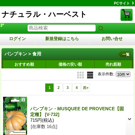
PCサイト
ナチュラル・ハーベスト
ログイン
新規登録はこちら
お問い合せ
パンプキン > 食用
一覧
おすすめ順
価格の安い順
売れ筋順
表示件数
:
1
2
3
4
次
»
パンプキン・MUSQUEE DE PROVENCE【固
定種】
[V-732]
715円
(税込)
[在庫数 16点]