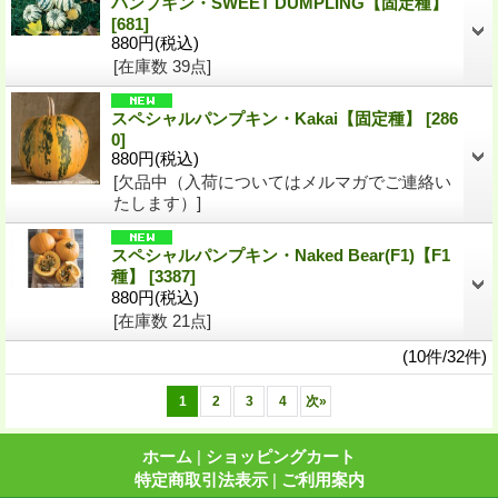
パンプキン・SWEET DUMPLING【固定種】
[681]
880円
(税込)
[在庫数 39点]
スペシャルパンプキン・Kakai【固定種】
[286
0]
880円
(税込)
[欠品中（入荷についてはメルマガでご連絡い
たします）]
スペシャルパンプキン・Naked Bear(F1)【F1
種】
[3387]
880円
(税込)
[在庫数 21点]
(10件/32件)
1
2
3
4
次
»
ホーム
|
ショッピングカート
特定商取引法表示
|
ご利用案内