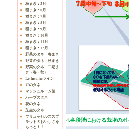
種まき：5月
種まき：6月
種まき：7月
種まき：8月
種まき：9月
種まき：10月
種まき：11月
種まき：12月
野菜のタネ・春まき
野菜のタネ・秋まき
野菜のタネ・二期ま
き（春・秋）
Le Insoliteライン
豆のタネ
マッシュルーム菌
ハーブのタネ
花のタネ
芝生のタネ
ブリュッセルズスプ
4.各段階における栽培のポ
ラウトのおいしさを
もっと！！