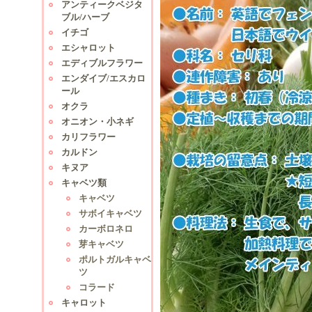
アンティークベジタ
ブル/ハーブ
イチゴ
エシャロット
エディブルフラワー
エンダイブ/エスカロ
ール
オクラ
オニオン・小ネギ
カリフラワー
カルドン
キヌア
キャベツ類
キャベツ
サボイキャベツ
カーボロネロ
芽キャベツ
ポルトガルキャベ
ツ
コラード
キャロット