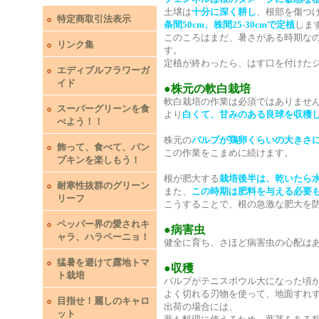
土壌は
十分に深く耕し
、根部を傷つ
特定商取引法表示
条間50cm、株間25-30cmで定植
しま
このころはまだ、暑さがある時期な
リンク集
す。
定植が終わったら、はす口を付けた
エディブルフラワーガ
イド
●株元の軟白栽培
軟白栽培の作業は必須ではありませ
スーパーグリーンを食
より
白くて、甘みのある良球を収穫
べよう！！
株元の
バルブが鶏卵くらいの大きさ
飾って、食べて、パン
この作業をこまめに続けます。
プキンを楽しもう！
根が肥大する
栽培後半は、乾いたら
耐寒性抜群のグリーン
また、
この時期は肥料を与える必要
リーフ
こうすることで、根の急激な肥大を
ペッパー界の愛されキ
●病害虫
ャラ、ハラペーニョ！
健全に育ち、さほど病害虫の心配は
猛暑を避けて露地トマ
●収穫
ト栽培
バルブがテニスボウル大になった頃
よく切れる刃物を使って、地面すれ
目指せ！麗しのキャロ
出荷の場合には、
ット