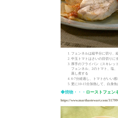
フェンネルは縦半分に切り、
中玉トマトはさいの目切りに
厚手のフライパン（スキレッ
フェンネル、2のトマト、塩
蒸し煮する
6-7分経過し、トマトがいい
更に10-15分加熱して、白身
◆焼物・・・
ローストフェン
https://www.marthastewart.com/317996