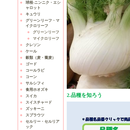
球根-ニンニク・エシ
ャロット
キュウリ
グリーンリーフ・マ
イクロリーフ
グリーンリーフ
マイクロリーフ
クレソン
ケール
穀類（麦・蕎麦）
ゴード
コールラビ
コーン
サルシフィ
食用ホオズキ
2.品種を知ろう
スイカ
スイスチャード
ズッキーニ
スプラウツ
セルリー・セルリア
ック