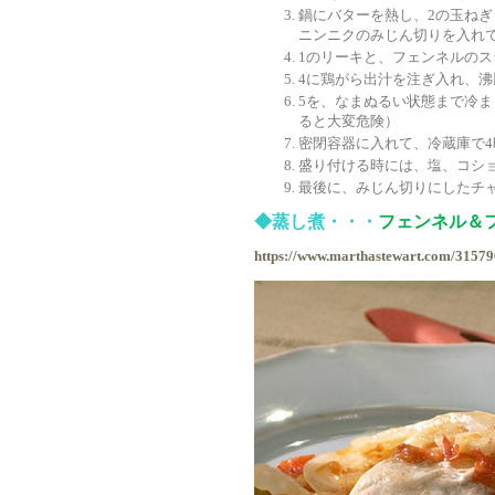
鍋にバターを熱し、2の玉ねぎ
ニンニクのみじん切りを入れ
1のリーキと、フェンネルのス
4に鶏がら出汁を注ぎ入れ、
5を、なまぬるい状態まで冷
ると大変危険）
密閉容器に入れて、冷蔵庫で4
盛り付ける時には、塩、コシ
最後に、みじん切りにしたチ
◆蒸し煮・・・
フェンネル＆
https://www.marthastewart.com/315796