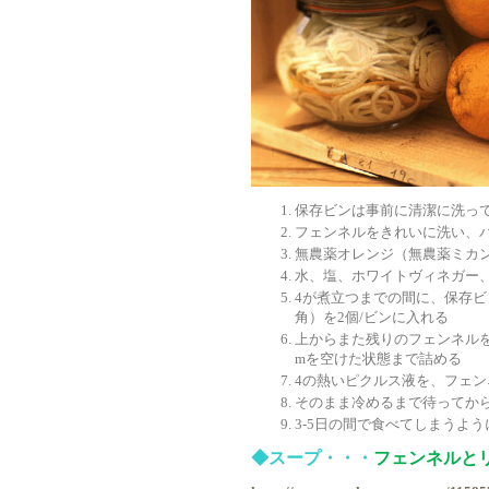
保存ビンは事前に清潔に洗っ
フェンネルをきれいに洗い、
無農薬オレンジ（無農薬ミカ
水、塩、ホワイトヴィネガー
4が煮立つまでの間に、保存
角）を2個/ビンに入れる
上からまた残りのフェンネル
mを空けた状態まで詰める
4の熱いピクルス液を、フェン
そのまま冷めるまで待ってか
3-5日の間で食べてしまうよう
◆スープ・・・
フェンネルと