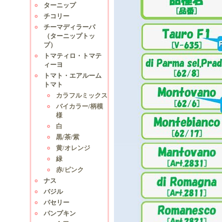
ターニップ
チコリー
チーマディラーパ
（ターニップトッ
プ）
トマティロ・トマテ
ィーヨ
トマト・エアルーム
トマト
カラフルミックス
バイカラー/柄模
様
白
黒/茶/紫
黄/オレンジ
緑
赤/ピンク
ナス
バジル
パセリー
パンプキン