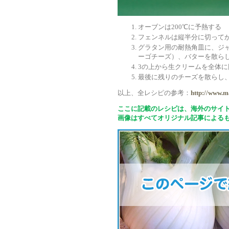
オーブンは200℃に予熱する
フェンネルは縦半分に切って
グラタン用の耐熱角皿に、ジ
ーゴチーズ）、バターを散ら
3の上から生クリームを全体に
最後に残りのチーズを散らし
以上、全レシピの参考：
http://www.m
ここに記載のレシピは、海外のサイ
画像はすべてオリジナル記事による