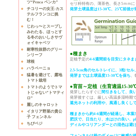
ツ“Penca ペンカ”
セリ科特有の、薄茶色、長さ5ｍｍに
チコリーの女王-カス
発芽土壌温度は15-30℃、25℃前後
テルフランコに挑
む！
じわっ〜とスープし
みわたる、ほっとす
る冬のおいしさサヴ
ォイキャベツ
耐寒性抜群のグリー
●種まき
ンリーフ
定植予定の
4-6週間前を目安にタネ
球根
ハラペーニョ
2.5-5cm角のセルトレイに、3粒/セル
猛暑を避けて、露地
発芽までは土壌温度15-30℃を保ち
、
トマト栽培
●育苗～定植（生育適温15-30
トマトのようでトマ
発芽したらすぐに
間引きをして、良い
トじゃない”トマティ
発芽後すぐは、厳しい高温多湿時期
ロ”
遮光ネットの利用や、風通し良くし
麗しのキャロット
イタリア野菜の貴公
種まきから約4-6週間が経過し、本葉
子 フェンネル
肥沃で、日当たり、水はけの良い、pH6.
ちびベジ
ディルやコリアンダーとの混色は避
フェンネルは根のダメージに敏感な