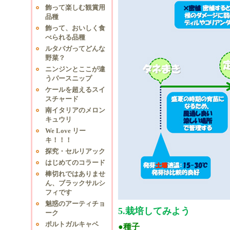
飾って楽しむ観賞用
品種
飾って、おいしく食
べられる品種
ルタバガってどんな
野菜？
ニンジンとここが違
うパースニップ
ケールを超えるスイ
スチャード
南イタリアのメロン
キュウリ
We Love リー
キ！！！
探究・セルリアック
はじめてのコラード
棒切れではありませ
ん、ブラックサルシ
フィです
魅惑のアーティチョ
5.栽培してみよう
ーク
ポルトガルキャベ
●種子