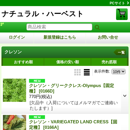
PCサイト
ナチュラル・ハーベスト
ログイン
新規登録はこちら
お問い合せ
クレソン
一覧
おすすめ順
価格の安い順
売れ筋順
表示件数
:
クレソン・グリーククレス-Olympus【固定
種】
[0166D]
770円
(税込)
[欠品中（入荷についてはメルマガでご連絡い
たします）]
クレソン・VARIEGATED LAND CRESS【固
定種】
[0166A]