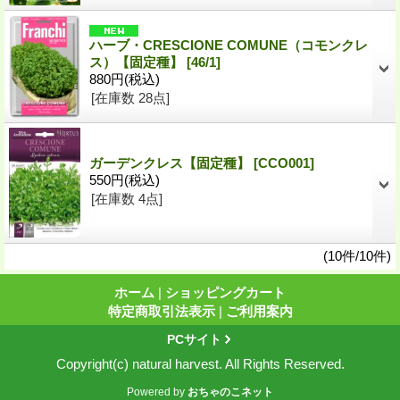
ハーブ・CRESCIONE COMUNE（コモンクレ
ス）【固定種】
[46/1]
880円
(税込)
[在庫数 28点]
ガーデンクレス【固定種】
[CCO001]
550円
(税込)
[在庫数 4点]
(10件/10件)
ホーム
|
ショッピングカート
特定商取引法表示
|
ご利用案内
PCサイト
Copyright(c) natural harvest. All Rights Reserved.
Powered by
おちゃのこネット