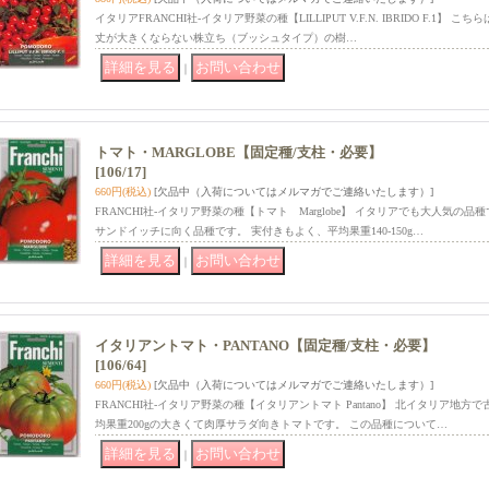
イタリアFRANCHI社-イタリア野菜の種【LILLIPUT V.F.N. IBRIDO F.1
丈が大きくならない株立ち（ブッシュタイプ）の樹…
｜
トマト・MARGLOBE【固定種/支柱・必要】
[106/17]
660円
(税込)
[欠品中（入荷についてはメルマガでご連絡いたします）]
FRANCHI社-イタリア野菜の種【トマト Marglobe】 イタリアでも大人気
サンドイッチに向く品種です。 実付きもよく、平均果重140-150g…
｜
イタリアントマト・PANTANO【固定種/支柱・必要】
[106/64]
660円
(税込)
[欠品中（入荷についてはメルマガでご連絡いたします）]
FRANCHI社-イタリア野菜の種【イタリアントマト Pantano】 北イタリア地
均果重200gの大きくて肉厚サラダ向きトマトです。 この品種について…
｜