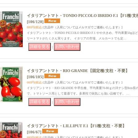
イタリアントマト・TONDO PICCOLO IBRIDO F.1【F1種
[106/120]
880円
(税込)
[欠品中（入荷についてはメルマガでご連絡いたします）]
イタリアントマト・TONDO PICCOLO IBRIDO F.1 やや大きめ、平均果重5
リートマトがたくさん実ります。 イタリアの市場、メルカートでも定…
｜
イタリアントマト・RIO GRANDE【固定種/支柱・不要】
[106/105]
660円
(税込)
[欠品中（入荷についてはメルマガでご連絡いたします）]
イタリアントマト・RIO GRANDE 中早生種、平均果重70-80ｇの洋ナシ型8c
で、トマトソース用として最適です。多果性で病気にも強い品種です。 …
｜
イタリアントマト・LILLIPUT F.1【F1種/支柱・不要】
[106/67]
880円
(税込)
[欠品中（入荷についてはメルマガでご連絡いたします）]