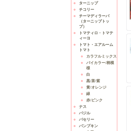
ターニップ
チコリー
チーマディラーパ
（ターニップトッ
プ）
トマティロ・トマテ
ィーヨ
トマト・エアルーム
トマト
カラフルミックス
バイカラー/柄模
様
白
黒/茶/紫
黄/オレンジ
緑
赤/ピンク
ナス
バジル
パセリー
パンプキン