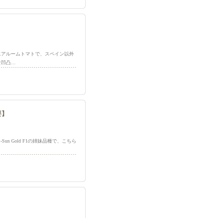
のエアルームトマトで、スペイン以外
な凹凸…
要】
Sun Gold F1の姉妹品種で、こちら
】