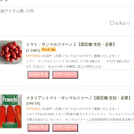
登録アイテム数
:
21件
在庫あり
トマト・サンマルツァーノ２【固定種/支柱・必要】
[J-3405]
880円
(税込)
[欠品中（入荷についてはメルマガでご連絡いたします）]
トマト・サンマルツァーノ２【J-3405】 ナス科 ●種まき 3〜5月 ●植え付け
き】 日当たり、水はけが良く有機質に富んだ肥沃な土を…
｜
イタリアントマト・サンマルツァーノ【固定種/支柱・必要】
[106/16]
660円
(税込)
[欠品中（入荷についてはメルマガでご連絡いたします）]
イタリアFRANCHI社-イタリア野菜の種【イタリアントマト・サンマルツァー
ず愛され続けているトマト、サンマルツァーノは加熱調理用の伝統的有名品種で
｜