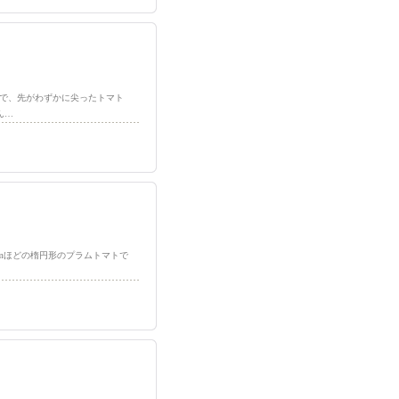
卵形で、先がわずかに尖ったトマト
ん…
.5cmほどの楕円形のプラムトマトで