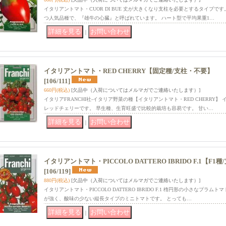
イタリアントマト・CUOR DI BUE 丈が大きくなり支柱を必要とするタイプで
つ人気品種で、『雄牛の心臓』と呼ばれています。 ハート型で平均果重1…
｜
イタリアントマト・RED CHERRY【固定種/支柱・不要】
[106/111]
660円
(税込)
[欠品中（入荷についてはメルマガでご連絡いたします）]
イタリアFRANCHI社-イタリア野菜の種【イタリアントマト・RED CHERRY
レッドチェリーです。 早生種、生育旺盛で比較的栽培も容易です。 甘い…
｜
イタリアントマト・PICCOLO DATTERO IBRIDO F.1【F1
[106/119]
880円
(税込)
[欠品中（入荷についてはメルマガでご連絡いたします）]
イタリアントマト・PICCOLO DATTERO IBRIDO F.1 楕円形の小さなプラ
が強く、酸味の少ない縦長タイプのミニトマトです。 とっても…
｜