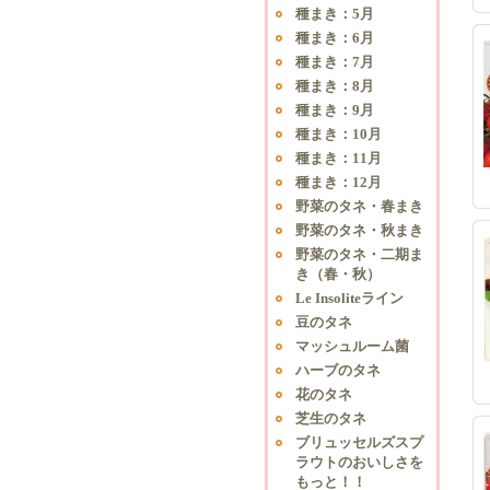
種まき：5月
種まき：6月
種まき：7月
種まき：8月
種まき：9月
種まき：10月
種まき：11月
種まき：12月
野菜のタネ・春まき
野菜のタネ・秋まき
野菜のタネ・二期ま
き（春・秋）
Le Insoliteライン
豆のタネ
マッシュルーム菌
ハーブのタネ
花のタネ
芝生のタネ
ブリュッセルズスプ
ラウトのおいしさを
もっと！！