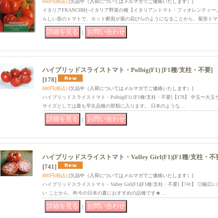
660円
(税込)
[欠品中（入荷についてはメルマガでご連絡いたします）]
イタリアFRANCHI社-イタリア野菜の種【イタリアントマト・フィオレンティ
らしい形のトマトで、カット断面が菊の花びらのようになることから、菊形トマ
｜
ハイブリッドスライストマト・Polbig(F1) [F1種/支柱・不要]
[178]
880円
(税込)
[欠品中（入荷についてはメルマガでご連絡いたします）]
ハイブリッドスライストマト・Polbig(F1) [F1種/支柱・不要]【178】 中玉〜大玉
サイズとしては最も早生品種の部類に入ります。 日本のような…
｜
ハイブリッドスライストマト・Valley Girl(F1)[F1種/支柱・不
[741]
880円
(税込)
[欠品中（入荷についてはメルマガでご連絡いたします）]
ハイブリッドスライストマト・Valley Girl(F1)[F1種/支柱・不要]【741】 
い ことから、昨今の日本の夏におすすめの品種です★ …
｜