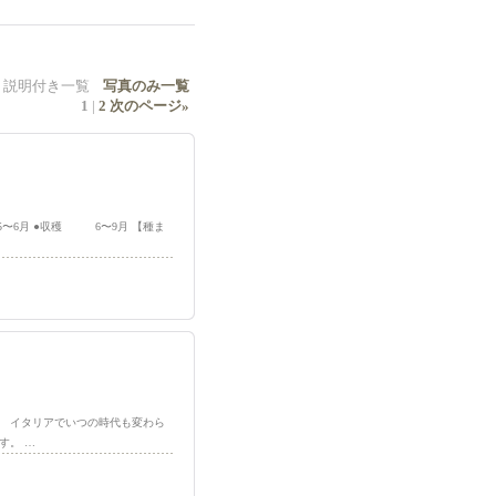
説明付き一覧
写真のみ一覧
1
|
2
次のページ
»
 5〜6月 ●収穫 6〜9月 【種ま
ノ】 イタリアでいつの時代も変わら
す。 …