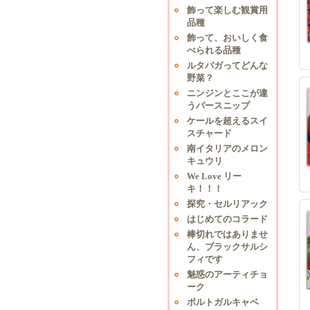
飾って楽しむ観賞用
品種
飾って、おいしく食
べられる品種
ルタバガってどんな
野菜？
ニンジンとここが違
うパースニップ
ケールを超えるスイ
スチャード
南イタリアのメロン
キュウリ
We Love リー
キ！！！
探究・セルリアック
はじめてのコラード
棒切れではありませ
ん、ブラックサルシ
フィです
魅惑のアーティチョ
ーク
ポルトガルキャベ