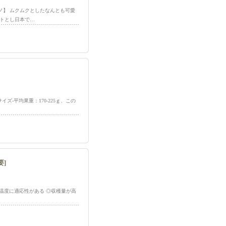
ーノ】 ムクムクとしたなんとも可愛
トとし日本で…
サイズ-平均果重：170-225ｇ、この
要]
◎幅広い温度に適応性がある ◎収穫量が高