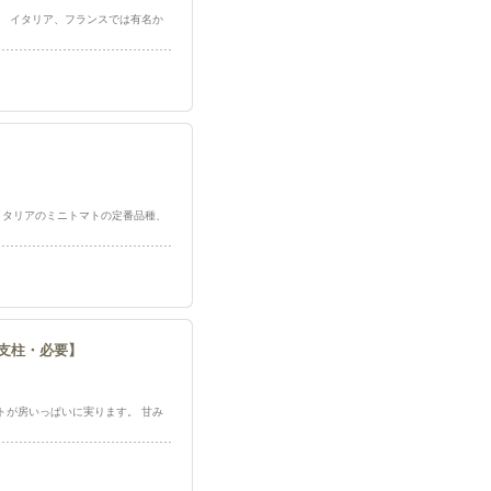
す。 イタリア、フランスでは有名か
】 イタリアのミニトマトの定番品種、
種/支柱・必要】
ムトマトが房いっぱいに実ります。 甘み