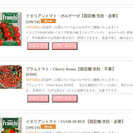
イタリアントマト・ボルゲーゼ【固定種/支柱・必要】
[106/50]
660円
(税込)
[欠品中（入荷についてはメルマガでご連絡いたします）]
イタリアFRANCHI社-イタリア野菜の種【イタリアントマト・ボルゲーゼ】 
で、平均果重30-50ｇ程度の実を付け、房採りできます。 表皮が薄く、種がほと
｜
プラムトマト・Cherry Roma【固定種/支柱・不要】
[0369]
880円
(税込)
[欠品中（入荷についてはメルマガでご連絡いたします）]
プラムトマト・Cherry Roma【0369】 甘みと酸味のバランスの良い、長さ2
す。 多果性で、小さな実がどっさりと収穫できます。 生食でサラダ…
｜
イタリアントマト・CUOR DI BUE【固定種/支柱・必要】
[106/24]
660円
(税込)
[欠品中（入荷についてはメルマガでご連絡いたします）]