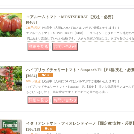
エアルームトマト・MONTSERRAT【支柱・必要】
[0468]
736円
(税込)
[欠品中（入荷についてはメルマガでご連絡いたします）]
エアルームトマト・MONTSERRAT【0468】 スペイン・カタローニャ地方
ではあまり流通していない品種です。 大きな果実の側面には、あばら骨のよう
｜
ハイブリッドチェリートマト・Sunpeach F1【F1種/支柱・必
[3084]
880円
(税込)
[欠品中（入荷についてはメルマガでご連絡いたします）]
ハイブリッドチェリートマト・Sunpeach F1【3084】 甘い人気品種サンゴールド-
もとびっきり甘く、風味豊かです！ ピカピカと艶のある濃い…
｜
イタリアントマト・フィオレンティーノ【固定種/支柱・必要
[106/18]