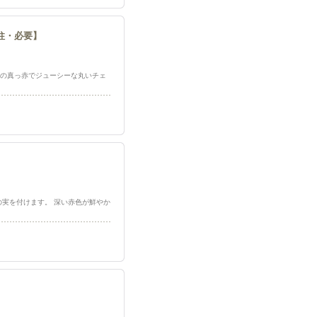
/支柱・必要】
0gほどの真っ赤でジューシーな丸いチェ
m長の実を付けます。 深い赤色が鮮やか