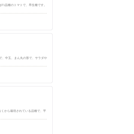
】 こちらはF1品種のトマトで、早生種です。
の品種で、中玉、まん丸の形で、サラダや
方で古くから栽培されている品種で、平