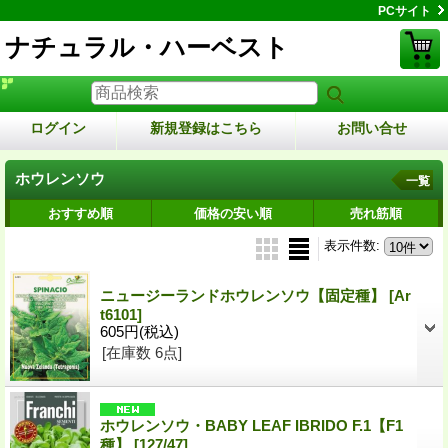
PCサイト
ナチュラル・ハーベスト
ログイン
新規登録はこちら
お問い合せ
ホウレンソウ
一覧
おすすめ順
価格の安い順
売れ筋順
表示件数
:
ニュージーランドホウレンソウ【固定種】
[Ar
t6101]
605円
(税込)
[在庫数 6点]
ホウレンソウ・BABY LEAF IBRIDO F.1【F1
種】
[127/47]