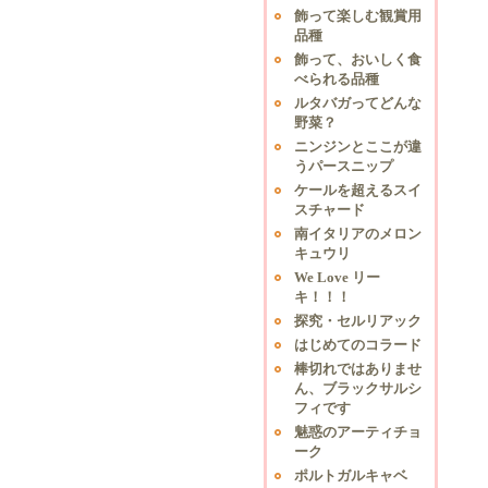
飾って楽しむ観賞用
品種
飾って、おいしく食
べられる品種
ルタバガってどんな
野菜？
ニンジンとここが違
うパースニップ
ケールを超えるスイ
スチャード
南イタリアのメロン
キュウリ
We Love リー
キ！！！
探究・セルリアック
はじめてのコラード
棒切れではありませ
ん、ブラックサルシ
フィです
魅惑のアーティチョ
ーク
ポルトガルキャベ