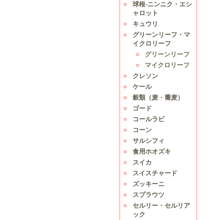
球根-ニンニク・エシ
ャロット
キュウリ
グリーンリーフ・マ
イクロリーフ
グリーンリーフ
マイクロリーフ
クレソン
ケール
穀類（麦・蕎麦）
ゴード
コールラビ
コーン
サルシフィ
食用ホオズキ
スイカ
スイスチャード
ズッキーニ
スプラウツ
セルリー・セルリア
ック