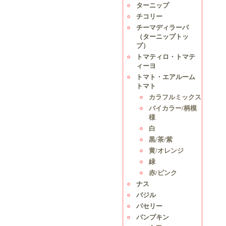
ターニップ
チコリー
チーマディラーパ
（ターニップトッ
プ）
トマティロ・トマテ
ィーヨ
トマト・エアルーム
トマト
カラフルミックス
バイカラー/柄模
様
白
黒/茶/紫
黄/オレンジ
緑
赤/ピンク
ナス
バジル
パセリー
パンプキン