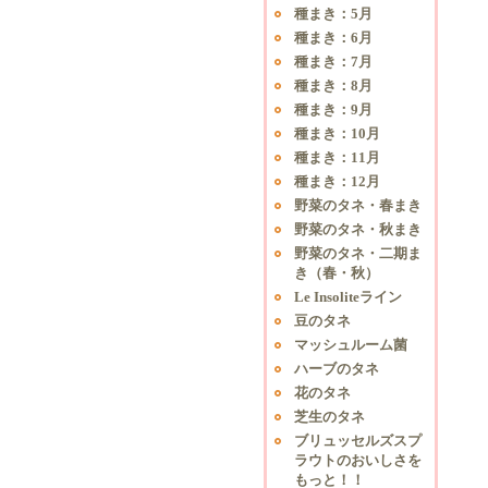
種まき：5月
種まき：6月
種まき：7月
種まき：8月
種まき：9月
種まき：10月
種まき：11月
種まき：12月
野菜のタネ・春まき
野菜のタネ・秋まき
野菜のタネ・二期ま
き（春・秋）
Le Insoliteライン
豆のタネ
マッシュルーム菌
ハーブのタネ
花のタネ
芝生のタネ
ブリュッセルズスプ
ラウトのおいしさを
もっと！！