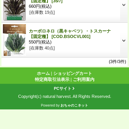
【固定種】
[35/7]
660円
(税込)
[在庫数 19点]
カーボロネロ（黒キャベツ）・トスカーナ
【固定種】
[COD.BSOCVL001]
550円
(税込)
[在庫数 40点]
(3件/3件)
ホーム
|
ショッピングカート
特定商取引法表示
|
ご利用案内
PCサイト
Copyright(c) natural harvest. All Rights Reserved.
Powered by
おちゃのこネット