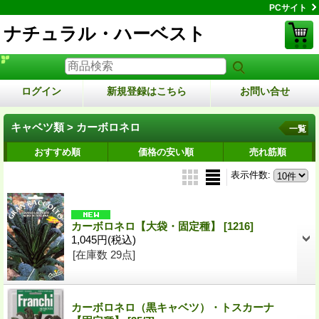
PCサイト
ナチュラル・ハーベスト
ログイン
新規登録はこちら
お問い合せ
キャベツ類 > カーボロネロ
一覧
おすすめ順
価格の安い順
売れ筋順
表示件数
:
カーボロネロ【大袋・固定種】
[1216]
1,045円
(税込)
[在庫数 29点]
カーボロネロ（黒キャベツ）・トスカーナ