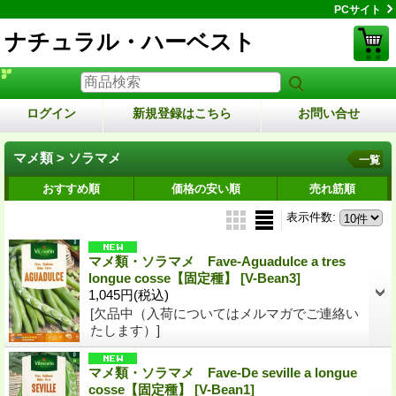
PCサイト
ナチュラル・ハーベスト
ログイン
新規登録はこちら
お問い合せ
マメ類 > ソラマメ
一覧
おすすめ順
価格の安い順
売れ筋順
表示件数
:
マメ類・ソラマメ Fave-Aguadulce a tres
longue cosse【固定種】
[V-Bean3]
1,045円
(税込)
[欠品中（入荷についてはメルマガでご連絡い
たします）]
マメ類・ソラマメ Fave-De seville a longue
cosse【固定種】
[V-Bean1]