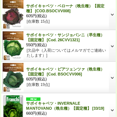
サボイキャベツ・ベローナ（晩生種）【固定
種】
[COD.BSOCVV008]
605円
(税込)
[在庫数 15点]
サボイキャベツ・サンジョバンニ（早生種）
【固定種】
[Cod. 26CVV1321]
550円
(税込)
[欠品中（入荷についてはメルマガでご連絡い
たします）]
サボイキャベツ・ピアツェンツァ（晩生種）
【固定種】
[Cod. BSOCVV006]
605円
(税込)
[在庫数 19点]
サボイキャベツ・INVERNALE
MANTOVANO（晩生種）【固定種】
[33/19]
660円
(税込)