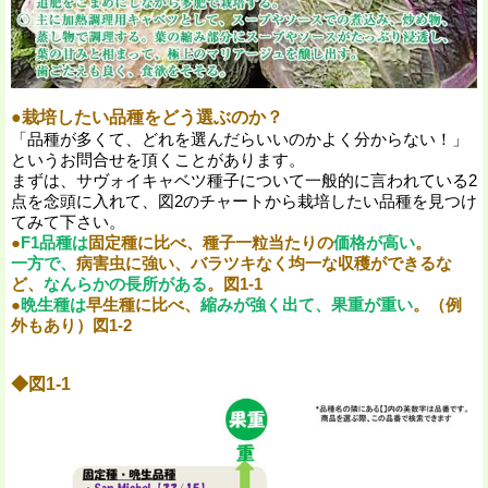
●栽培したい品種をどう選ぶのか？
「品種が多くて、どれを選んだらいいのかよく分からない！」
というお問合せを頂くことがあります。
まずは、サヴォイキャベツ種子について一般的に言われている2
点を念頭に入れて、図2のチャートから栽培したい品種を見つけ
てみて下さい。
●
F1品種は
固定種に比べ、種子一粒当たりの
価格が高い
。
一方で、
病害虫に強い、バラツキなく均一な収穫ができるな
ど、
なんらかの長所がある
。図1-1
●
晩生種は
早生種に比べ、
縮みが強く出て、果重が重い
。（例
外もあり）図1-2
◆図1-1