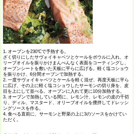
1. オーブンを230℃で予熱する。
ざく切りにしたサヴォイキャベツとケールをボウルに入れ、オ
リーブオイルを振りかけまんべんなく表面をコーティングし、
オーブンシートを敷いた天板に平らに広げる。軽く塩コショウ
を振りかけ、6分間オーブンで加熱する。
2. 一度サヴォイキャベツとケールを軽く混ぜ、再度天板に平ら
に広げ、その上に軽く塩コショウしたサーモンの切り身を、皮
目を上にして並べる。オーブンに入れて更に10分加熱する。
3. オーブンで加熱している間に、レモン汁、レモンの皮の千切
り、ディル、マスタード、オリーブオイルを攪拌してドレッシ
ングソースを作る。
4. 食べる直前に、サーモンと野菜の上に3のソースをかけてい
ただく。