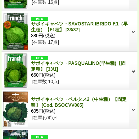
[在庫数 16点]
サボイキャベツ・SAVOSTAR IBRIDO F.1（早
生種）【F1種】
[33/37]
880円
(税込)
[在庫数 17点]
サボイキャベツ・PASQUALINO(早生種)【固
定種】
[33/1]
660円
(税込)
[在庫数 10点]
サボイキャベツ・ベルタス2（中生種）【固定
種】
[Cod. BSOCVV005]
605円
(税込)
[在庫わずか]