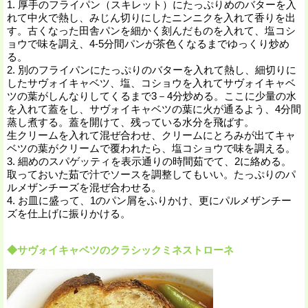
1. 厚手のフライパン（スキレット）にたっぷりめのバターを入
れて中火で熱し、みじん切りにしたニンニクを入れて香りを出
す。古くなった田舎パンを細かく刻んだものを入れて、塩コシ
ョウで味を調え、4-5分間パンが茶色くなるまでゆっくり炒め
る。
2. 別のフライパンにたっぷりのバターを入れて熱し、細切りに
したサヴォイキャベツ、塩、コショウを入れてサヴォイキャベ
ツの葉がしんなりしてくるまで3－4分炒める。ここに少量の水
を入れて蓋をし、サヴォイキャベツの葉に火が通るよう、4分間
蒸し煮する。蓋を開けて、残っている水分を飛ばす。
生クリームを入れて混ぜ合わせ、クリームにとろみが出てキャ
ベツの葉がクリームで覆われたら、塩コショウで味を調える。
3. 細めのスパゲッティを表示通りの時間茹でて、2に絡める。
取っておいた茹で汁でソースを調整してもいい。たっぷりのパ
ルメザンチーズを混ぜ合わせる。
4. お皿に盛って、1のパン屑をふりかけ、更にパルメザンチー
ズを仕上げに振りかける。
◆サヴォイキャベツのクラシックミネストローネ