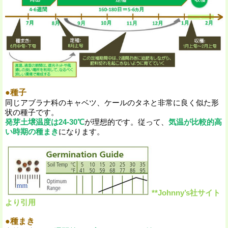
●種子
同じアブラナ科のキャベツ、ケールのタネと非常に良く似た形
状の種子です。
発芽土壌温度は24-30℃
が理想的です。従って、
気温が比較的高
い時期の種まき
になります。
**Johnny’s社サイト
より引用
●種まき