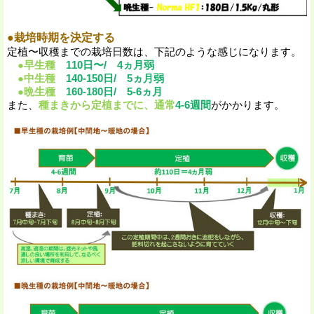
●栽培時期を決定する
定植〜収穫までの栽培日数は、下記のような感じになります。
●早生種
110日〜/ 4ヵ月弱
●中生種
140-150日/ 5ヵ月弱
●晩生種
160-180日/ 5-6ヵ月
また、
種まきから定植までに、通常
4-6週間
がかかります。