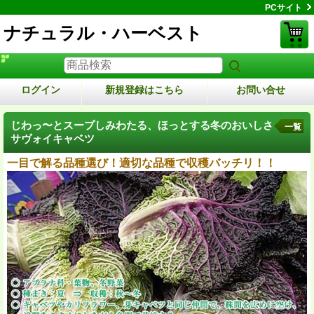
PCサイト
ナチュラル・ハーベスト
ログイン
新規登録はこちら
お問い合せ
じわっ〜とスープしみわたる、ほっとする冬のおいしさ
一覧
サヴォイキャベツ
一目で解る品種選び！適切な品種で収穫バッチリ！！