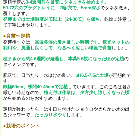
定植予定の
3-4週間前を目安にタネまきを始めます
。
50-72穴のプラグトレイに、2粒/穴で、5mm深さ
でタネを撒き、
覆土します。
発芽までは土壌温度24℃以上（24-30℃）を保ち
、乾燥に注意し
て丁寧に水やりします。
●育苗〜定植
発芽後すぐは、
高温多湿の暑さ厳しい時期です。遮光ネットの
利用や、風通し良くして、なるべく涼しい環境で育苗
します。
種まきから約4-6週間が経過し、本葉5-6枚になった頃が定植
の
タイミングです。
肥沃で、日当たり、水はけの良い、
pH6.5-7.5の土壌
が理想的で
す。
畝幅60cm、株間40-45cmで定植
していきます。このころは暑さ
厳しい時期なので、
植え付け作業は、夕方少し涼しくなった頃
から始めるのをおすすめします。
定植が終わったら、はす口を付けたジョウロや柔らかい水の出
るシャワーで、
たっぷり水やり
します。
●栽培のポイント