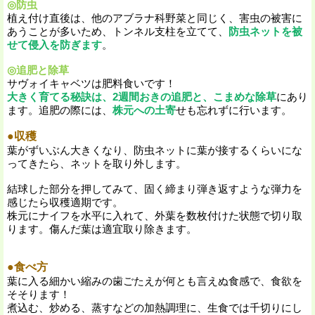
◎防虫
植え付け直後は、他のアブラナ科野菜と同じく、害虫の被害に
あうことが多いため、トンネル支柱を立てて、
防虫ネットを被
せて侵入を防ぎます
。
◎追肥と除草
サヴォイキャベツは肥料食いです！
大きく育てる秘訣は、2週間おきの追肥と、こまめな除草
にあり
ます。追肥の際には、
株元への土寄
せも忘れずに行います。
●収穫
葉がずいぶん大きくなり、防虫ネットに葉が接するくらいにな
ってきたら、ネットを取り外します。
結球した部分を押してみて、固く締まり弾き返すような弾力を
感じたら収穫適期です。
株元にナイフを水平に入れて、外葉を数枚付けた状態で切り取
ります。傷んだ葉は適宜取り除きます。
●食べ方
葉に入る細かい縮みの歯ごたえが何とも言えぬ食感で、食欲を
そそります！
煮込む、炒める、蒸すなどの加熱調理に、生食では千切りにし