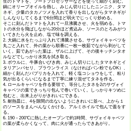
生のトマトを、フードプロセッサーなどを使って細かく刻む。
鍋にオリーブオイルを熱し、みじん切りにしたニンニク、タマ
ネギ、少量のタカノツメを入れて香りを出しながらタマネギが
しんなりしてくるまで6分間ほど弱火でじっくり炒める。
そこに刻んだトマトを入れて一旦沸騰させ、火を弱める。トマ
トの水分を飛ばしながら20分ほど煮込み、ソースのとろみがつ
いてきたら火を止め、塩で味を調える。
2. 大鍋に水をたっぷり入れて沸騰させる。サヴォイキャベツを
丸ごと入れて、外の葉から順番に一枚一枚茹でながら剥がして
いく。茹であがった葉は、ザルに上げて、その後キッチンタオ
ルなどでしっかり水気を拭き取る。
3. ボウルに、牛豚合いびき肉、みじん切りにしたタマネギとイ
タリアンパセリ、ブラウンライス（なければパン粉でもOK）、
細かく刻んだパプリカを入れて、軽く塩コショウをして、粘り
気が出るくらいになるまで丁寧に練リ混ぜてタネを作る。
4. ロールキャベツを作る要領で、等分したタネを2のサヴォイ
キャベツの葉できっちり包んで巻いていく。しっかりキツめに
包むと、出来上がりがきれいにできる。
5. 耐熱皿に、4を隙間の出ないようにきれいに並べ、上から１
のソースをまんべんなくかける。アルミホイルで包んで蓋をす
る。
6. 190－200℃に熱したオーブンで約1時間、サヴォイキャベツ
の葉が柔らかくなって、肉に火が通ったらできあがり。