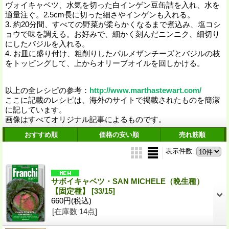
ヴォイキャベツ、水気を切った白インゲン豆缶詰を入れ、水を
適量注ぐ。2.5cm長に切った細さやインゲンも入れる。
3. 約20分間、すべての野菜が柔らかくなるまで煮込み、塩コシ
ョウで味を調える。お好みで、細かく刻んだニンニク、細切り
にしたバジルを入れる。
4. お皿に盛り付け、粗削りしたパルメザンチーズとバジルの枝
をトッピングして、上からオリーブオイルを回しかける。
以上の全レシピの参考：
http://www.marthastewart.com/
ここに記載のレシピは、海外のサイトで掲載されたものを簡潔
に記しています。
画像はすべてオリジナル記事によるものです。
おすすめ順
価格の安い順
売れ筋順
表示件数
:
サボイキャベツ・SAN MICHELE（晩生種）
【固定種】
[33/15]
660円
(税込)
[在庫数 14点]