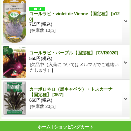
コールラビ・violet de Vienne【固定種】
[
c12
0
]
715円
(税込)
[在庫数 10点]
コールラビ・パープル【固定種】
[
CVR0020
]
550円
(税込)
[欠品中（入荷についてはメルマガでご連絡い
たします）]
カーボロネロ（黒キャベツ）・トスカーナ
【固定種】
[
35/7
]
660円
(税込)
[在庫数 20点]
ホーム
|
ショッピングカート