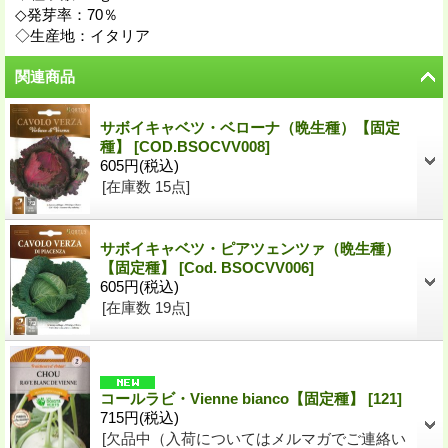
◇発芽率：70％
◇生産地：イタリア
関連商品
サボイキャベツ・ベローナ（晩生種）【固定
種】
[
COD.BSOCVV008
]
605円
(税込)
[在庫数 15点]
サボイキャベツ・ピアツェンツァ（晩生種）
【固定種】
[
Cod. BSOCVV006
]
605円
(税込)
[在庫数 19点]
コールラビ・Vienne bianco【固定種】
[
121
]
715円
(税込)
[欠品中（入荷についてはメルマガでご連絡い