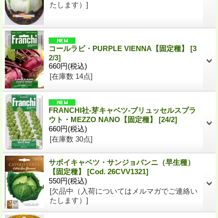
たします）]
コールラビ・PURPLE VIENNA【固定種】
[
3
2/3
]
660円
(税込)
[在庫数 14点]
FRANCHI社-芽キャベツ-ブリュッセルスプラ
ウト・MEZZO NANO【固定種】
[
24/2
]
660円
(税込)
[在庫数 30点]
サボイキャベツ・サンジョバンニ（早生種）
【固定種】
[
Cod. 26CVV1321
]
550円
(税込)
[欠品中（入荷についてはメルマガでご連絡い
たします）]