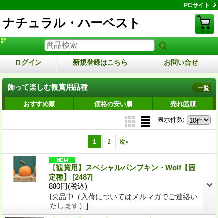
PCサイト
ナチュラル・ハーベスト
ログイン
新規登録はこちら
お問い合せ
飾って楽しむ観賞用品種
一覧
おすすめ順
価格の安い順
売れ筋順
表示件数
:
1
2
次
»
【観賞用】スペシャルパンプキン・Wolf【固
定種】
[2487]
880円
(税込)
[欠品中（入荷についてはメルマガでご連絡い
たします）]