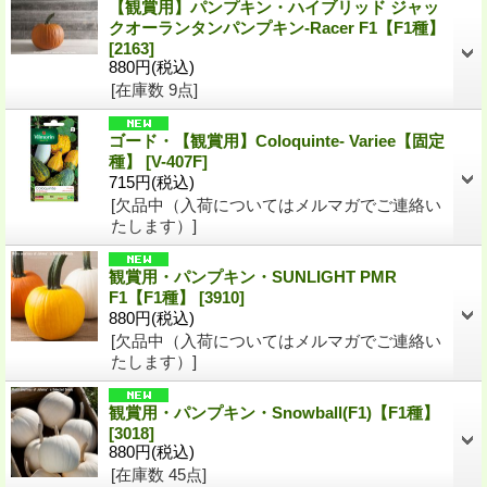
【観賞用】パンプキン・ハイブリッド ジャッ
クオーランタンパンプキン-Racer F1【F1種】
[2163]
880円
(税込)
[在庫数 9点]
ゴード・【観賞用】Coloquinte- Variee【固定
種】
[V-407F]
715円
(税込)
[欠品中（入荷についてはメルマガでご連絡い
たします）]
観賞用・パンプキン・SUNLIGHT PMR
F1【F1種】
[3910]
880円
(税込)
[欠品中（入荷についてはメルマガでご連絡い
たします）]
観賞用・パンプキン・Snowball(F1)【F1種】
[3018]
880円
(税込)
[在庫数 45点]