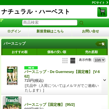
PCサイト
ナチュラル・ハーベスト
ログイン
新規登録はこちら
お問い合せ
パースニップ
一覧
おすすめ順
価格の安い順
売れ筋順
表示件数
:
パースニップ・De Guernesey【固定種】
[V-6
62]
715円
(税込)
[欠品中（入荷についてはメルマガでご連絡い
たします）]
パースニップ【固定種】
[95/2]