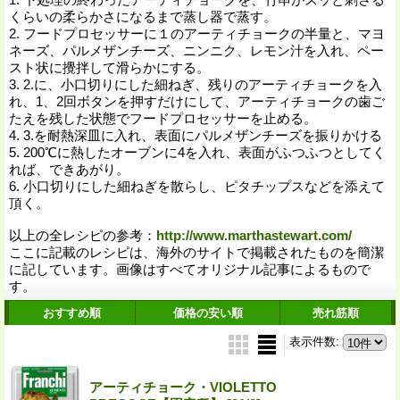
くらいの柔らかさになるまで蒸し器で蒸す。
2. フードプロセッサーに１のアーティチョークの半量と、マヨ
ネーズ、パルメザンチーズ、ニンニク、レモン汁を入れ、ペー
スト状に攪拌して滑らかにする。
3. 2.に、小口切りにした細ねぎ、残りのアーティチョークを入
れ、1、2回ボタンを押すだけにして、アーティチョークの歯ご
たえを残した状態でフードプロセッサーを止める。
4. 3.を耐熱深皿に入れ、表面にパルメザンチーズを振りかける
5. 200℃に熱したオーブンに4を入れ、表面がふつふつとしてく
れば、できあがり。
6. 小口切りにした細ねぎを散らし、ピタチップスなどを添えて
頂く。
以上の全レシピの参考：
http://www.marthastewart.com/
ここに記載のレシピは、海外のサイトで掲載されたものを簡潔
に記しています。画像はすべてオリジナル記事によるもので
す。
おすすめ順
価格の安い順
売れ筋順
表示件数
:
アーティチョーク・VIOLETTO