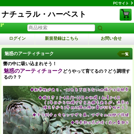
PCサイト
ナチュラル・ハーベスト
ログイン
新規登録はこちら
お問い合せ
魅惑のアーティチョーク
一覧
蕾の中に吸い込まれそう！
魅惑のアーティチョーク
どうやって育てるの？どう調理す
るの？？