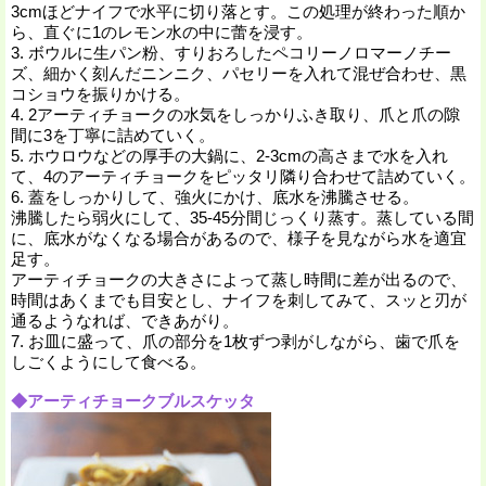
3cmほどナイフで水平に切り落とす。この処理が終わった順か
ら、直ぐに1のレモン水の中に蕾を浸す。
3. ボウルに生パン粉、すりおろしたペコリーノロマーノチー
ズ、細かく刻んだニンニク、パセリーを入れて混ぜ合わせ、黒
コショウを振りかける。
4. 2アーティチョークの水気をしっかりふき取り、爪と爪の隙
間に3を丁寧に詰めていく。
5. ホウロウなどの厚手の大鍋に、2-3cmの高さまで水を入れ
て、4のアーティチョークをピッタリ隣り合わせて詰めていく。
6. 蓋をしっかりして、強火にかけ、底水を沸騰させる。
沸騰したら弱火にして、35-45分間じっくり蒸す。蒸している間
に、底水がなくなる場合があるので、様子を見ながら水を適宜
足す。
アーティチョークの大きさによって蒸し時間に差が出るので、
時間はあくまでも目安とし、ナイフを刺してみて、スッと刃が
通るようなれば、できあがり。
7. お皿に盛って、爪の部分を1枚ずつ剥がしながら、歯で爪を
しごくようにして食べる。
◆アーティチョークブルスケッタ