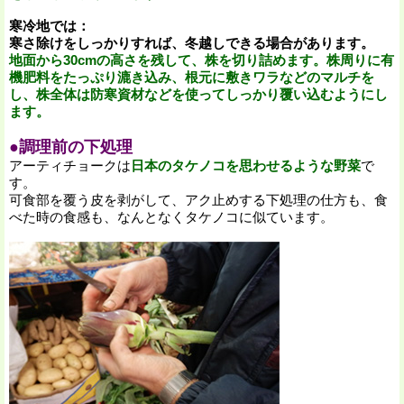
寒冷地では：
寒さ除けをしっかりすれば、冬越しできる場合があります。
地面から30cmの高さを残して、株を切り詰めます。株周りに有
機肥料をたっぷり漉き込み、根元に敷きワラなどのマルチを
し、株全体は防寒資材などを使ってしっかり覆い込むようにし
ます。
●調理前の下処理
アーティチョークは
日本のタケノコを思わせるような野菜
で
す。
可食部を覆う皮を剥がして、アク止めする下処理の仕方も、食
べた時の食感も、なんとなくタケノコに似ています。