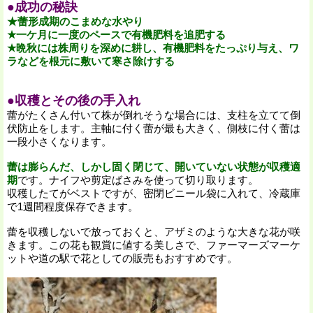
●成功の秘訣
★蕾形成期のこまめな水やり
★一ケ月に一度のペースで有機肥料を追肥する
★晩秋には株周りを深めに耕し、有機肥料をたっぷり与え、ワ
ラなどを根元に敷いて寒さ除けする
●収穫とその後の手入れ
蕾がたくさん付いて株が倒れそうな場合には、支柱を立てて倒
伏防止をします。主軸に付く蕾が最も大きく、側枝に付く蕾は
一段小さくなります。
蕾は膨らんだ、しかし固く閉じて、開いていない状態が収穫適
期
です。ナイフや剪定ばさみを使って切り取ります。
収穫したてがベストですが、密閉ビニール袋に入れて、冷蔵庫
で1週間程度保存できます。
蕾を収穫しないで放っておくと、アザミのような大きな花が咲
きます。この花も観賞に値する美しさで、ファーマーズマーケ
ットや道の駅で花としての販売もおすすめです。