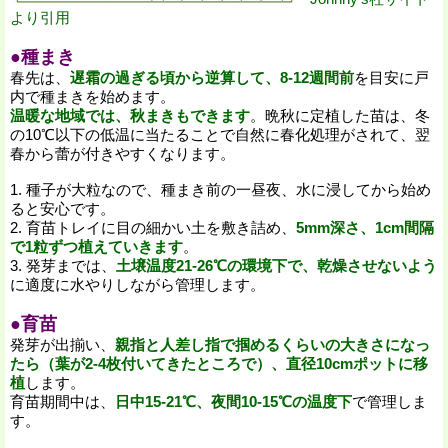
より引用
●種まき
春先は、
遅霜の過ぎる頃から逆算して、8-12週間前
を目安に戸
内で種まきを始めます。
温暖な地域では、秋まきもできます
。晩秋に定植した苗は、冬
の10℃以下の低温に当たることで自然に春化処理がされて、翌
春から蕾が付きやすくなります。
1. 種子が大粒なので、種まき前の一昼夜、水に浸してから始め
ると安心です。
2. 育苗トレイに目の細かい土を敷き詰め、
5mm深さ、1cm間隔
で1粒ずつ植えていきます
。
3. 発芽までは、
土壌温度21-26℃の環境下で、乾燥させないよう
に適度に水やりしながら管理します。
●育苗
発芽が出揃い、
親指と人差し指で掴めるくらいの大きさになっ
たら（葉が2-4枚付いてきたところで）、直径10cmポットに移
植
します。
育苗期間中は、
日中15-21℃、夜間10-15℃の温度下
で管理しま
す。