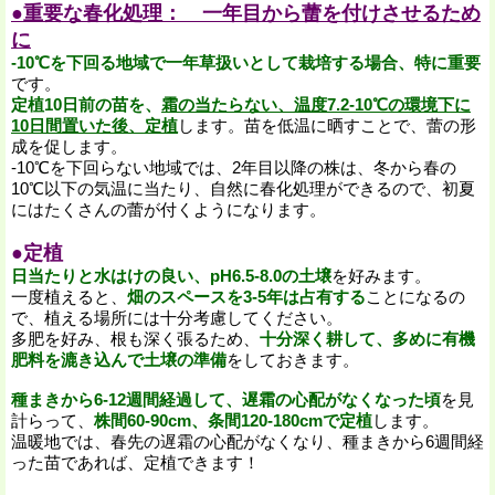
●重要な春化処理： 一年目から蕾を付けさせるため
に
-10℃を下回る地域で一年草扱いとして栽培する場合、特に重要
です。
定植10日前の苗を、
霜の当たらない、温度7.2-10℃の環境下に
10日間置いた後、定植
します。苗を低温に晒すことで、蕾の形
成を促します。
-10℃を下回らない地域では、2年目以降の株は、冬から春の
10℃以下の気温に当たり、自然に春化処理ができるので、初夏
にはたくさんの蕾が付くようになります。
●定植
日当たりと水はけの良い、pH6.5-8.0の土壌
を好みます。
一度植えると、
畑のスペースを3-5年は占有する
ことになるの
で、植える場所には十分考慮してください。
多肥を好み、根も深く張るため、
十分深く耕して、多めに有機
肥料を漉き込んで土壌の準備
をしておきます。
種まきから6-12週間経過して、遅霜の心配がなくなった頃
を見
計らって、
株間60-90cm、条間120-180cmで定植
します。
温暖地では、春先の遅霜の心配がなくなり、種まきから6週間経
った苗であれば、定植できます！