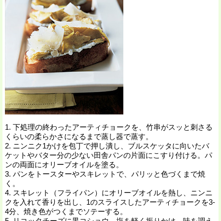
1. 下処理の終わったアーティチョークを、竹串がスッと刺さる
くらいの柔らかさになるまで蒸し器で蒸す。
2. ニンニク1かけを包丁で押し潰し、ブルスケッタに向いたバ
ケットやバター分の少ない田舎パンの片面にこすり付ける。パ
ンの両面にオリーブオイルを塗る。
3. パンをトースターやスキレットで、パリッと色づくまで焼
く。
4. スキレット（フライパン）にオリーブオイルを熱し、ニンニ
クを入れて香りを出し、1のスライスしたアーティチョークを3-
4分、焼き色がつくまでソテーする。
5. リコッタチーズに黒コショウ、塩を軽く振りかけ、味を調え