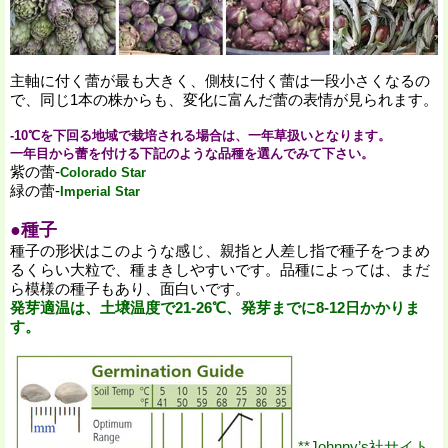
主軸に付く蕾が最も大きく、側枝に付く蕾は一段小さくなるの
で、同じ1本の株からも、変化に富んだ蕾の表情が見られます。
-10℃を下回る地域で栽培される場合は、一年草扱いとなります。
一年目から蕾を付ける下記のような品種を選んでみて下さい。
紫の蕾-
Colorado Star
緑の蕾-
Imperial Star
●種子
種子の形状はこのような感じ、親指と人差し指で種子をつまめ
るくらい大粒で、種まきしやすいです。品種によっては、まだ
ら模様の種子もあり、面白いです。
発芽適温は、土壌温度で21-26℃、発芽までに8-12日かかりま
す。
**Johnny’s社サイト