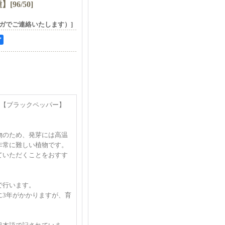
種】
[
96/50
]
ガでご連絡いたします）]
ア
の種【ブラックペッパー】
！
物のため、発芽には高温
非常に難しい植物です。
ていただくことをおすす
で行います。
に3年がかかりますが、育