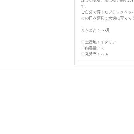
詳しい栽培方法は種子袋裏に
す。
ご自分で育てたブラックペッ
その日を夢見て大切に育てて
まきどき：3-6月
◇生産地：イタリア
◇内容量0.5g
◇発芽率：75%