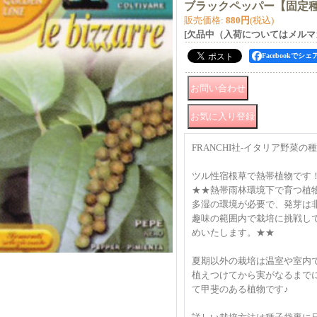
ブラックペッパー【固定
販売価格
:
880円
(税込)
[欠品中（入荷についてはメルマ
Facebookでシェ
FRANCHI社-イタリア野菜
ツル性宿根草で熱帯植物です
★★熱帯雨林環境下で育つ植
多湿の環境が必要で、発芽は
趣味の範囲内で栽培に挑戦し
めいたします。★★
夏期以外の栽培は温室や室内
植えつけてから実がなるまで
て甲斐のある植物です♪