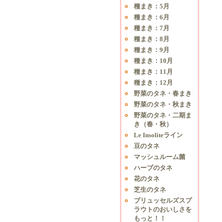
種まき：5月
種まき：6月
種まき：7月
種まき：8月
種まき：9月
種まき：10月
種まき：11月
種まき：12月
野菜のタネ・春まき
野菜のタネ・秋まき
野菜のタネ・二期ま
き（春・秋）
Le Insoliteライン
豆のタネ
マッシュルーム菌
ハーブのタネ
花のタネ
芝生のタネ
ブリュッセルズスプ
ラウトのおいしさを
もっと！！