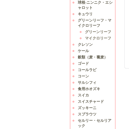
球根-ニンニク・エシ
ャロット
キュウリ
グリーンリーフ・マ
イクロリーフ
グリーンリーフ
マイクロリーフ
クレソン
ケール
穀類（麦・蕎麦）
ゴード
コールラビ
コーン
サルシフィ
食用ホオズキ
スイカ
スイスチャード
ズッキーニ
スプラウツ
セルリー・セルリア
ック