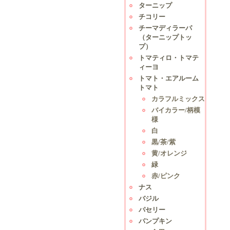
ターニップ
チコリー
チーマディラーパ
（ターニップトッ
プ）
トマティロ・トマテ
ィーヨ
トマト・エアルーム
トマト
カラフルミックス
バイカラー/柄模
様
白
黒/茶/紫
黄/オレンジ
緑
赤/ピンク
ナス
バジル
パセリー
パンプキン