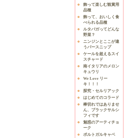
飾って楽しむ観賞用
品種
飾って、おいしく食
べられる品種
ルタバガってどんな
野菜？
ニンジンとここが違
うパースニップ
ケールを超えるスイ
スチャード
南イタリアのメロン
キュウリ
We Love リー
キ！！！
探究・セルリアック
はじめてのコラード
棒切れではありませ
ん、ブラックサルシ
フィです
魅惑のアーティチョ
ーク
ポルトガルキャベ