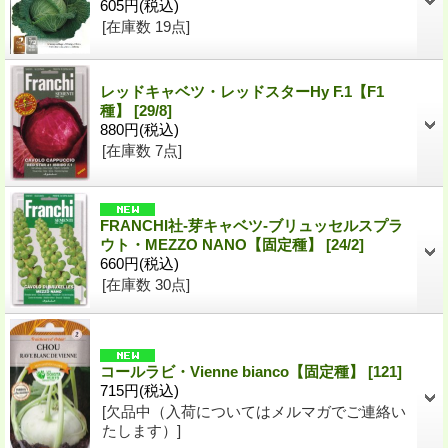
605円
(税込)
[在庫数 19点]
レッドキャベツ・レッドスターHy F.1【F1
種】
[
29/8
]
880円
(税込)
[在庫数 7点]
FRANCHI社-芽キャベツ-ブリュッセルスプラ
ウト・MEZZO NANO【固定種】
[
24/2
]
660円
(税込)
[在庫数 30点]
コールラビ・Vienne bianco【固定種】
[
121
]
715円
(税込)
[欠品中（入荷についてはメルマガでご連絡い
たします）]