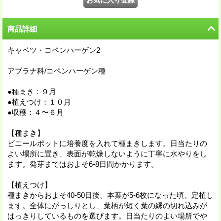
商品詳細
キャベツ・コペンハーゲン2
アブラナ科/コペンハーゲン種
●種まき：９月
●植えつけ：１０月
●収穫：４〜６月
【種まき】
ビニールポットに培養度を入れて種まきします。日当たりの
よい場所に置き、表面が乾燥しないように丁寧に水やりをし
ます。発芽まではおよそ6-8日間かかります。
【植えつけ】
種まきからおよそ40-50日後、本葉が5-6枚になった頃、定植し
ます。全体にがっしりとし、葉柄が短く葉の縁の切れ込みが
はっきりしているものを選びます。日当たりのよい場所でや