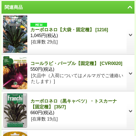
関連商品
カーボロネロ【大袋・固定種】
[
1216
]
1,045円
(税込)
[在庫数 29点]
コールラビ・パープル【固定種】
[
CVR0020
]
550円
(税込)
[欠品中（入荷についてはメルマガでご連絡い
たします）]
カーボロネロ（黒キャベツ）・トスカーナ
【固定種】
[
35/7
]
660円
(税込)
[在庫数 19点]