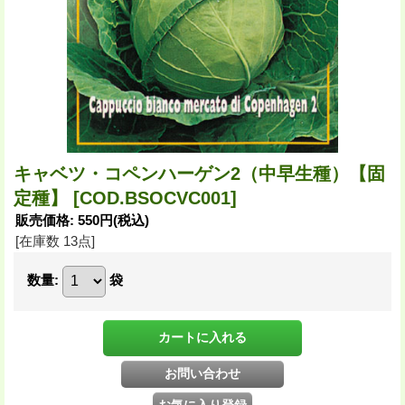
キャベツ・コペンハーゲン2（中早生種）【固
定種】
[COD.BSOCVC001]
販売価格
:
550円
(税込)
[在庫数 13点]
数量
:
袋