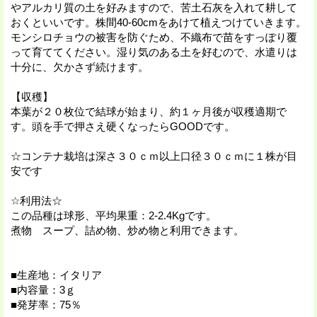
やアルカリ質の土を好みますので、苦土石灰を入れて耕して
おくといいです。株間40-60cmをあけて植えつけていきます。
モンシロチョウの被害を防ぐため、不織布で苗をすっぽり覆
って育ててください。湿り気のある土を好むので、水遣りは
十分に、欠かさず続けます。
【収穫】
本葉が２０枚位で結球が始まり、約１ヶ月後が収穫適期で
す。頭を手で押さえ硬くなったらGOODです。
☆コンテナ栽培は深さ３０ｃｍ以上口径３０ｃｍに１株が目
安です
☆利用法☆
この品種は球形、平均果重：2-2.4Kgです。
煮物 スープ、詰め物、炒め物と利用できます。
■生産地：イタリア
■内容量：3ｇ
■発芽率：75％