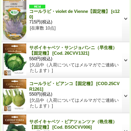
コールラビ・violet de Vienne【固定種】
[
c12
0
]
715円
(税込)
[在庫数 10点]
サボイキャベツ・サンジョバンニ（早生種）
【固定種】
[
Cod. 26CVV1321
]
550円
(税込)
[欠品中（入荷についてはメルマガでご連絡い
たします）]
コールラビ・ビアンコ【固定種】
[
COD.25CV
R1261
]
550円
(税込)
[欠品中（入荷についてはメルマガでご連絡い
たします）]
サボイキャベツ・ピアツェンツァ（晩生種）
【固定種】
[
Cod. BSOCVV006
]