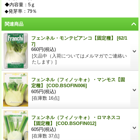
◆内容量：5ｇ
◆発芽率：79％
関連商品
フェンネル・モンテビアンコ【固定種】
[
62/1
7
]
660円
(税込)
[欠品中（入荷についてはメルマガでご連絡い
たします）]
フェンネル（フィノッキォ）・マンモス【固
定種】
[
COD.BSOFIN006
]
605円
(税込)
[在庫数 16点]
フェンネル（フィノッキォ）・ロマネスコ
【固定種】
[
COD.BSOFIN012
]
605円
(税込)
[在庫数 37点]