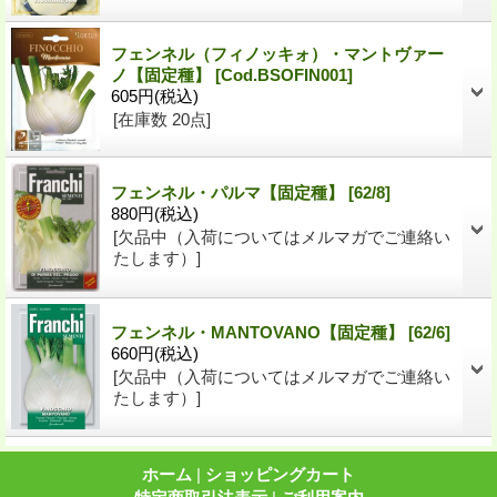
フェンネル（フィノッキォ）・マントヴァー
ノ【固定種】
[
Cod.BSOFIN001
]
605円
(税込)
[在庫数 20点]
フェンネル・パルマ【固定種】
[
62/8
]
880円
(税込)
[欠品中（入荷についてはメルマガでご連絡い
たします）]
フェンネル・MANTOVANO【固定種】
[
62/6
]
660円
(税込)
[欠品中（入荷についてはメルマガでご連絡い
たします）]
ホーム
|
ショッピングカート