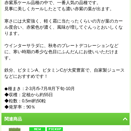
赤紫系ケール品種の中で、一番人気の品種です。
見事に美しくカールしたとても濃い赤紫の葉が出ます。
寒さには大変強く、軽く霜に当たったくらいの方が葉のカー
ル度合い、赤紫色が濃く、風味が増してぐんっとおいしくな
ります。
ウインターサラダに、秋冬のプレートデコレーションなど
に、寒い時期の希少な色目にふんだんにお使いいただけま
す。
鉄分、ビタミンA、ビタミンCが大変豊富で、自家製ジュース
などにおすすめです！
◆種まき：2-3月/5-7月/8月下旬-10月
◆収穫：定植から約55日
◆粒数：0.5ml約50粒
◆発芽率：90％
関連商品