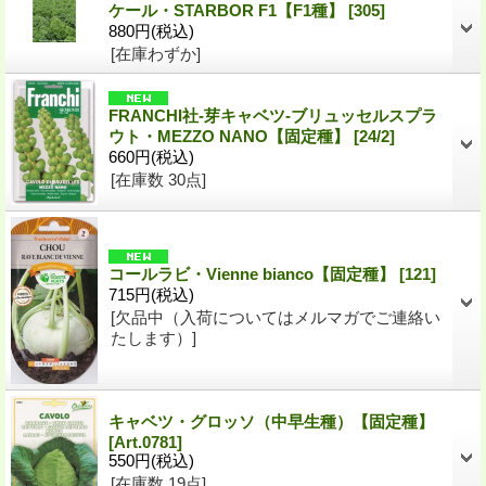
ケール・STARBOR F1【F1種】
[
305
]
880円
(税込)
[在庫わずか]
FRANCHI社-芽キャベツ-ブリュッセルスプラ
ウト・MEZZO NANO【固定種】
[
24/2
]
660円
(税込)
[在庫数 30点]
コールラビ・Vienne bianco【固定種】
[
121
]
715円
(税込)
[欠品中（入荷についてはメルマガでご連絡い
たします）]
キャベツ・グロッソ（中早生種）【固定種】
[
Art.0781
]
550円
(税込)
[在庫数 19点]