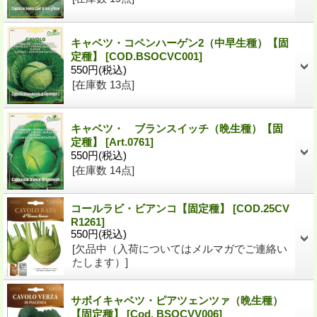
キャベツ・コペンハーゲン2（中早生種）【固
定種】
[
COD.BSOCVC001
]
550円
(税込)
[在庫数 13点]
キャベツ・ ブランスイッチ（晩生種）【固
定種】
[
Art.0761
]
550円
(税込)
[在庫数 14点]
コールラビ・ビアンコ【固定種】
[
COD.25CV
R1261
]
550円
(税込)
[欠品中（入荷についてはメルマガでご連絡い
たします）]
サボイキャベツ・ピアツェンツァ（晩生種）
【固定種】
[
Cod. BSOCVV006
]