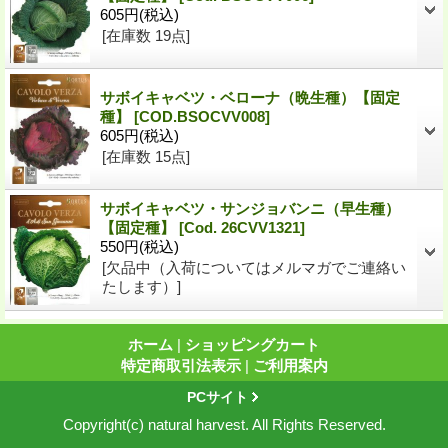
605円
(税込)
[在庫数 19点]
サボイキャベツ・ベローナ（晩生種）【固定
種】
[
COD.BSOCVV008
]
605円
(税込)
[在庫数 15点]
サボイキャベツ・サンジョバンニ（早生種）
【固定種】
[
Cod. 26CVV1321
]
550円
(税込)
[欠品中（入荷についてはメルマガでご連絡い
たします）]
ホーム
|
ショッピングカート
特定商取引法表示
|
ご利用案内
PCサイト
Copyright(c) natural harvest. All Rights Reserved.