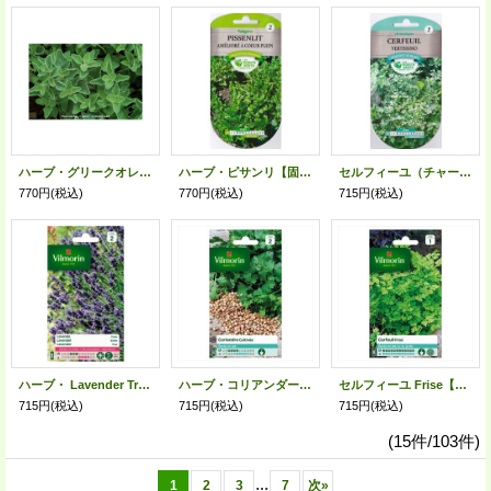
ハーブ・グリークオレガノ-Greek Oregano【固定種】
ハーブ・ピサンリ【固定種】
セルフィーユ（チャービル）Vertissimo【固定種】
770円
(税込)
770円
(税込)
715円
(税込)
ハーブ・ Lavender True【固定種】
ハーブ・コリアンダー Coriandre Cultiv?e【固定種】
セルフィーユ Frise【固定種】
715円
(税込)
715円
(税込)
715円
(税込)
(15件/103件)
...
1
2
3
7
次
»