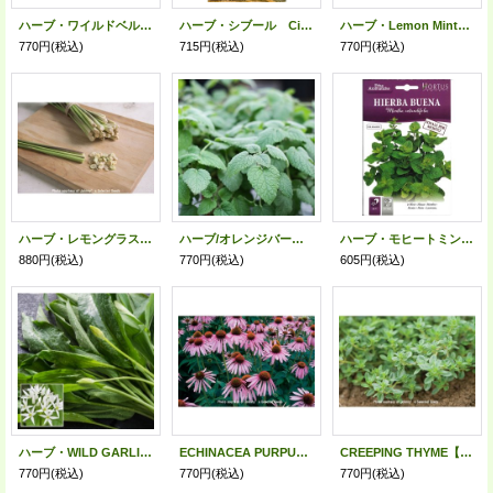
ハーブ・ワイルドベルガモット【固定種】
ハーブ・シブール Ciboulail【固定種】
ハーブ・Lemon Mint【固定種】
770円
(税込)
715円
(税込)
770円
(税込)
ハーブ・レモングラス-Lemon Grass, East Indian【固定種】
ハーブ/オレンジバーム【固定種】
ハーブ・モヒートミント-イエルバブエナ-HIERBA BUENA
880円
(税込)
770円
(税込)
605円
(税込)
ハーブ・WILD GARLIC-ラムソンズ【固定種】
ECHINACEA PURPUREA【固定種】
CREEPING THYME【固定種】
770円
(税込)
770円
(税込)
770円
(税込)