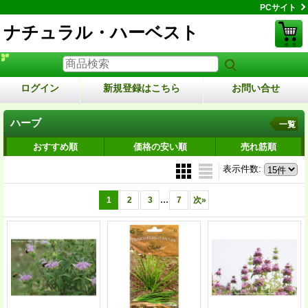
PCサイト
ナチュラル・ハーベスト
ログイン
新規登録はこちら
お問い合せ
ハーブ
一覧
おすすめ順
価格の安い順
売れ筋順
表示件数
:
...
1
2
3
7
次
»