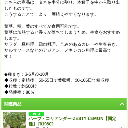
こちらの商品は、タネを半分に割り、本種子を中から取り出
したものです。
こうすることで、より一層植えやすくなります。
葉茎、種、葉のすべてが食用可能です。
葉茎は加熱すると香りが落ちてしまうため、生食をおすすめ
します。
サラダ、豆料理、鶏肉料理、辛みのあるカレーや生春巻き、
サルサソースなどのアジアン、メキシカン料理に最高で
す！
◆種まき：3-6月/9-10月
◆収穫：定植後、50-55日で葉収穫、90-105日で種収穫
◆粒数：約500粒
◆発芽率：80％
関連商品
ハーブ・コリアンダー-ZESTY LEMON【固定
種】
[
0198C
]