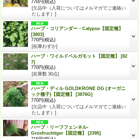
770円
(税込)
[欠品中（入荷についてはメルマガでご連絡い
たします）]
ハーブ・コリアンダー・Calypso【固定種】
[
3803
]
770円
(税込)
[在庫わずか]
ハーブ・ワイルドベルガモット【固定種】
[
82
7
]
770円
(税込)
[在庫数 30点]
ハーブ・ディル GOLDKRONE OG (オーガニ
ック種子)【固定種】
[
3876G
]
770円
(税込)
[欠品中（入荷についてはメルマガでご連絡い
たします）]
ハーブ・リーフフェンネル-
Grosfruchtiger【固定種】
[
2395
]
715円
(税込)