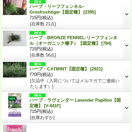
ハーブ・リーフフェンネル-
Grosfruchtiger【固定種】
[2395]
715円
(税込)
[在庫数 21点]
ハーブ・BRONZE FENNEL-リーフフェンネ
ル（オーガニック種子）【固定種】
[784]
715円
(税込)
[在庫数 56点]
ハーブ・CATMINT【固定種】
[2921]
770円
(税込)
[欠品中（入荷についてはメルマガでご連絡い
たします）]
ハーブ・ラヴェンダー Lavender Papillon【固
定種】
[V-441F]
715円
(税込)
[在庫わずか]