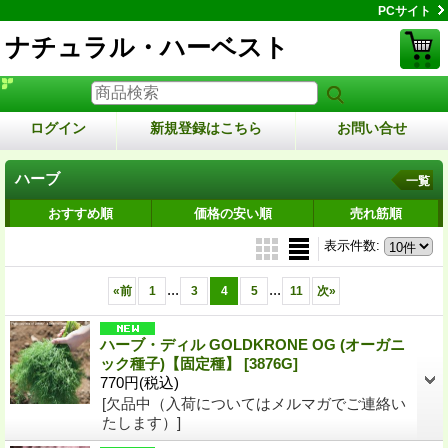
PCサイト
ナチュラル・ハーベスト
ログイン
新規登録はこちら
お問い合せ
ハーブ
一覧
おすすめ順
価格の安い順
売れ筋順
表示件数
:
...
...
«
前
1
3
4
5
11
次
»
ハーブ・ディル GOLDKRONE OG (オーガニ
ック種子)【固定種】
[3876G]
770円
(税込)
[欠品中（入荷についてはメルマガでご連絡い
たします）]