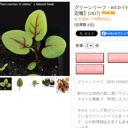
グリーンリーフ・RED VEI
定種】
[
2827
]
販売価格
:
770円
(税込)
[在庫数 8点]
Facebookでシェ
数量
:
袋
｜
グリーンリーフ・RED VEINED
鮮やかな緑色の葉に濃いワイ
ラストが素敵で、料理にさり
今やトッピング用グリーンリ
ているグリーンリーフと言っ
で、どの料理雑誌を見ても必
います。