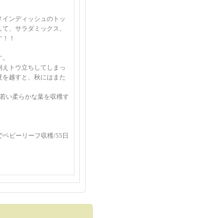
メインディッシュのトッ
して、サラダミックス、
す！！
す。
例えトウ立ちしてしまっ
夏を越すと、秋にはまた
、若い柔らかな葉を収穫す
ベビーリーフ収穫/55日