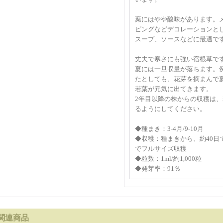
葉にはやや酸味があります。
ピングなどデコレーションと
スープ、ソースなどに最適で
丈夫で寒さにも強い宿根草で
夏には一旦収量が落ちます。
たとしても、花芽を摘まんで
若葉が元気に出てきます。
2年目以降の株からの収穫は
るようにしてください。
◆種まき：3-4月/9-10月
◆収穫：種まきから、約40日で
でフルサイズ収穫
◆粒数：1ml/約1,000粒
◆発芽率：91％
関連商品