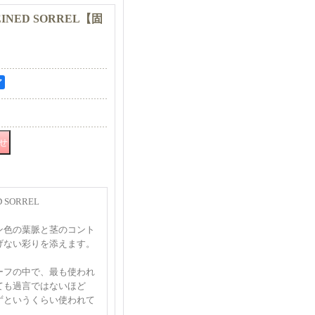
NED SORREL【固
ア
 SORREL
ン色の葉脈と茎のコント
げない彩りを添えます。
ーフの中で、最も使われ
ても過言ではないほど
ずというくらい使われて