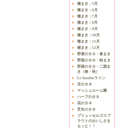
種まき：5月
種まき：6月
種まき：7月
種まき：8月
種まき：9月
種まき：10月
種まき：11月
種まき：12月
野菜のタネ・春まき
野菜のタネ・秋まき
野菜のタネ・二期ま
き（春・秋）
Le Insoliteライン
豆のタネ
マッシュルーム菌
ハーブのタネ
花のタネ
芝生のタネ
ブリュッセルズスプ
ラウトのおいしさを
もっと！！