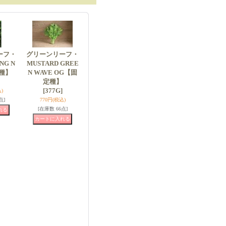
ーフ・
グリーンリーフ・
NG N
MUSTARD GREE
定種】
N WAVE OG【固
定種】
[377G]
)
点]
770円
(税込)
[在庫数 66点]