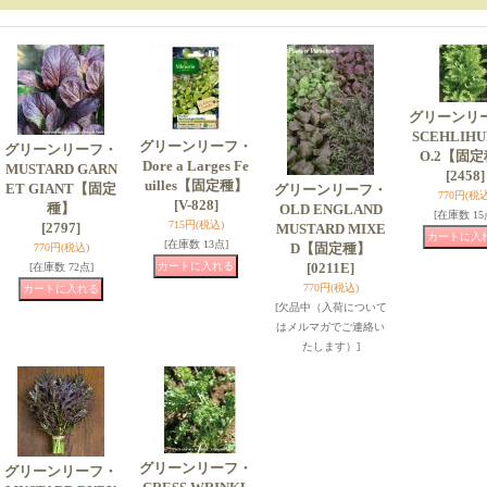
グリーンリ
SCEHLIHU
グリーンリーフ・
グリーンリーフ・
O.2【固
Dore a Larges Fe
MUSTARD GARN
[2458]
uilles【固定種】
ET GIANT【固定
グリーンリーフ・
770円
(税込
[V-828]
種】
OLD ENGLAND
[在庫数 15
715円
(税込)
[2797]
MUSTARD MIXE
[在庫数 13点]
D【固定種】
770円
(税込)
[0211E]
[在庫数 72点]
770円
(税込)
[欠品中（入荷について
はメルマガでご連絡い
たします）]
グリーンリーフ・
グリーンリーフ・