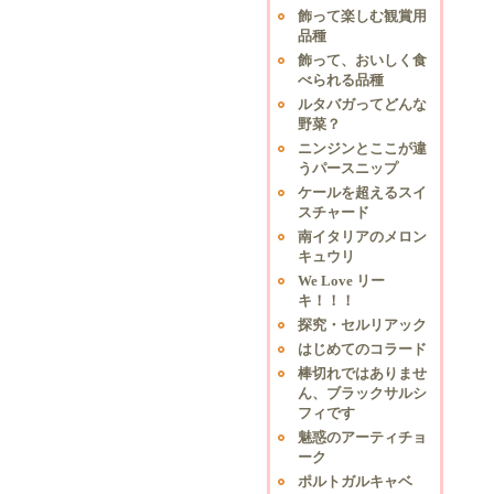
飾って楽しむ観賞用
品種
飾って、おいしく食
べられる品種
ルタバガってどんな
野菜？
ニンジンとここが違
うパースニップ
ケールを超えるスイ
スチャード
南イタリアのメロン
キュウリ
We Love リー
キ！！！
探究・セルリアック
はじめてのコラード
棒切れではありませ
ん、ブラックサルシ
フィです
魅惑のアーティチョ
ーク
ポルトガルキャベ