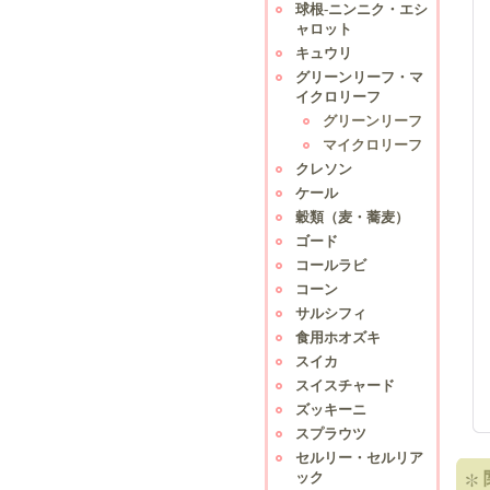
球根-ニンニク・エシ
ャロット
キュウリ
グリーンリーフ・マ
イクロリーフ
グリーンリーフ
マイクロリーフ
クレソン
ケール
穀類（麦・蕎麦）
ゴード
コールラビ
コーン
サルシフィ
食用ホオズキ
スイカ
スイスチャード
ズッキーニ
スプラウツ
セルリー・セルリア
ック