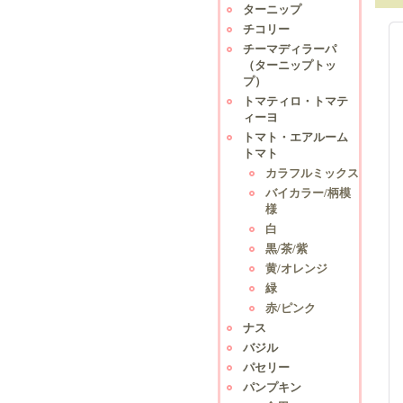
ターニップ
チコリー
チーマディラーパ
（ターニップトッ
プ）
トマティロ・トマテ
ィーヨ
トマト・エアルーム
トマト
カラフルミックス
バイカラー/柄模
様
白
黒/茶/紫
黄/オレンジ
緑
赤/ピンク
ナス
バジル
パセリー
パンプキン