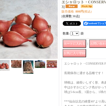
エシャロット・CONSERV
3
]
販売価格
:
880円
(税込)
[在庫数 30点]
Facebookでシェ
数量
:
袋
｜
エシャロット・CONSERVER F
長期保存に適する品種です！
球根は、細長いしずく形、表
中はかすかにピンク色がかっ
球は5-6cm長、1苗から、1
***仙台以北の緯度40°より