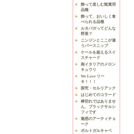
飾って楽しむ観賞用
品種
飾って、おいしく食
べられる品種
ルタバガってどんな
野菜？
ニンジンとここが違
うパースニップ
ケールを超えるスイ
スチャード
南イタリアのメロン
キュウリ
We Love リー
キ！！！
探究・セルリアック
はじめてのコラード
棒切れではありませ
ん、ブラックサルシ
フィです
魅惑のアーティチョ
ーク
ポルトガルキャベ