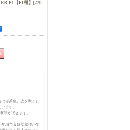
ER F1【F1種】
[
270
ア
1
皮は赤茶色、皮を剥くと
ています。
球の収穫ができます。
高い地域で良好な収穫がで