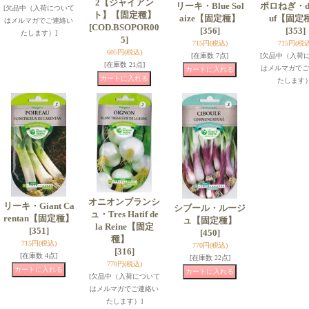
2【ジャイアン
リーキ・Blue Sol
ポロねぎ・d'
[欠品中（入荷について
ト】【固定種】
aize【固定種】
uf【固定
はメルマガでご連絡い
[COD.BSOPOR00
[356]
[353]
たします）]
5]
715円
(税込)
715円
(税込
605円
(税込)
[在庫数 7点]
[欠品中（入荷
[在庫数 21点]
はメルマガでご
たします）
オニオンブランシ
リーキ・Giant Ca
シブール・ルージ
ュ・Tres Hatif de
rentan【固定種】
ュ【固定種】
la Reine【固定
[351]
[450]
種】
715円
(税込)
770円
(税込)
[316]
[在庫数 4点]
[在庫数 22点]
770円
(税込)
[欠品中（入荷について
はメルマガでご連絡い
たします）]