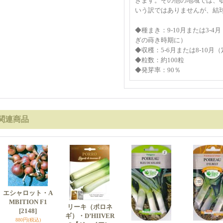
きます。その他の地域では、
いう訳ではありませんが、結球
◆種まき：9-10月または3-
ぎの蒔き時期に）
◆収穫：5-6月または8-10月
◆粒数：約100粒
◆発芽率：90％
関連商品
エシャロット・A
MBITION F1
リーキ（ポロネ
[2148]
ギ）・D’HIIVER
880円
(税込)