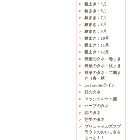
種まき：5月
種まき：6月
種まき：7月
種まき：8月
種まき：9月
種まき：10月
種まき：11月
種まき：12月
野菜のタネ・春まき
野菜のタネ・秋まき
野菜のタネ・二期ま
き（春・秋）
Le Insoliteライン
豆のタネ
マッシュルーム菌
ハーブのタネ
花のタネ
芝生のタネ
ブリュッセルズスプ
ラウトのおいしさを
もっと！！