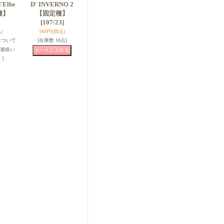
Elbe
D' INVERNO 2
種】
【固定種】
[107/23]
)
660円
(税込)
について
[在庫数 18点]
連絡い
]