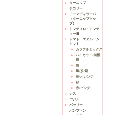
ターニップ
チコリー
チーマディラーパ
（ターニップトッ
プ）
トマティロ・トマテ
ィーヨ
トマト・エアルーム
トマト
カラフルミックス
バイカラー/柄模
様
白
黒/茶/紫
黄/オレンジ
緑
赤/ピンク
ナス
バジル
パセリー
パンプキン