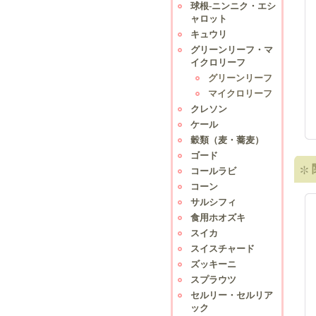
球根-ニンニク・エシ
ャロット
キュウリ
グリーンリーフ・マ
イクロリーフ
グリーンリーフ
マイクロリーフ
クレソン
ケール
穀類（麦・蕎麦）
ゴード
コールラビ
コーン
サルシフィ
食用ホオズキ
スイカ
スイスチャード
ズッキーニ
スプラウツ
セルリー・セルリア
ック