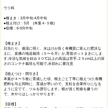
ウリ科
●種まき：3月中旬-4月中旬
●植え付け：5月 (本葉４-５枚)
●収穫：6-9月中旬
【種まき】
日当たり、過湿に弱く、水はけが良く有機質に富んだ肥沃な
土に、直播の地這栽培（５〜６月）か,育苗ポットまきにしま
す.冷涼な気候を好み３０℃以上の高温は苦手,２５cm以上の深
さのコンテナ栽培も可能で,水切れに要注意
【植えつけ・間引き】
本葉が４〜５枚に育成した頃、根土ごと丁寧に植えつけ,有機
肥料を与え同時に、育成が早いので、支柱を合掌作りになる
ように立てて、ツルを誘引します。根が浅く乾燥を嫌うの
で、水やりはしっかりやります.
【収穫】