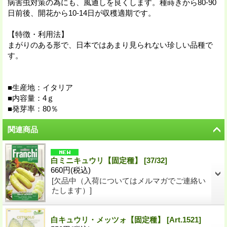
病害虫対策の為にも、風通しを良くします。種蒔きから80-90
日前後、開花から10-14日が収穫適期です。
【特徴・利用法】
まがりのある形で、日本ではあまり見られない珍しい品種で
す。
■生産地：イタリア
■内容量：4ｇ
■発芽率：80％
関連商品
白ミニキュウリ【固定種】
[
37/32
]
660円
(税込)
[欠品中（入荷についてはメルマガでご連絡い
たします）]
白キュウリ・メッツォ【固定種】
[
Art.1521
]