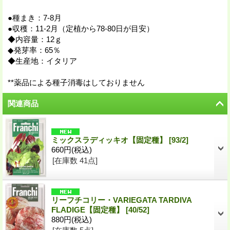
●種まき：7-8月
●収穫：11-2月（定植から78-80日が目安）
◆内容量：12ｇ
◆発芽率：65％
◆生産地：イタリア
**薬品による種子消毒はしておりません
関連商品
ミックスラディッキオ【固定種】
[
93/2
]
660円
(税込)
[在庫数 41点]
リーフチコリー・VARIEGATA TARDIVA
FLADIGE【固定種】
[
40/52
]
880円
(税込)