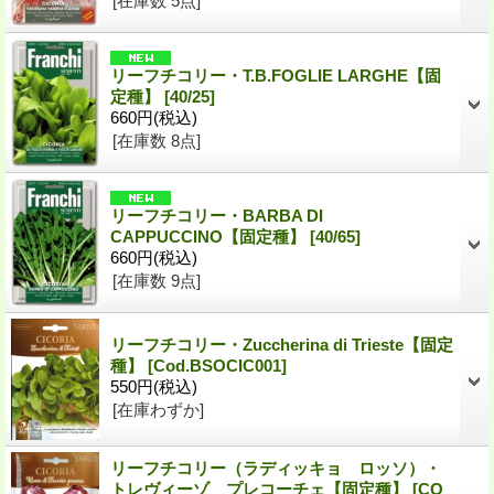
[在庫数 5点]
リーフチコリー・T.B.FOGLIE LARGHE【固
定種】
[
40/25
]
660円
(税込)
[在庫数 8点]
リーフチコリー・BARBA DI
CAPPUCCINO【固定種】
[
40/65
]
660円
(税込)
[在庫数 9点]
リーフチコリー・Zuccherina di Trieste【固定
種】
[
Cod.BSOCIC001
]
550円
(税込)
[在庫わずか]
リーフチコリー（ラディッキョ ロッソ）・
トレヴィーゾ プレコーチェ【固定種】
[
CO