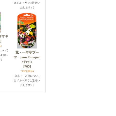
はメルマガでご連絡い
たします）]
ダマキ
]
)
について
花・一年草ブー
連絡い
ケ pour Bouquet
]
s Frais
[765]
715円
(税込)
[欠品中（入荷について
はメルマガでご連絡い
たします）]