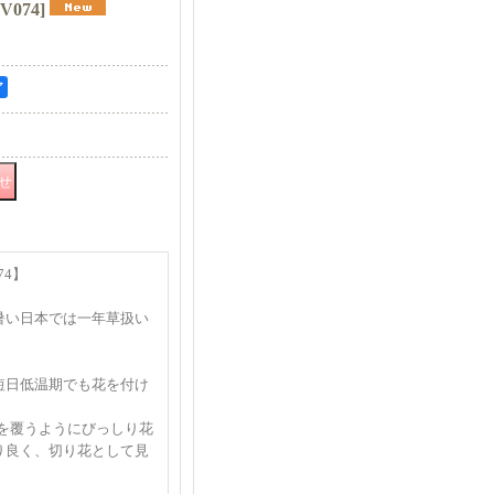
V074
]
ア
74】
暑い日本では一年草扱い
短日低温期でも花を付け
茎を覆うようにびっしり花
り良く、切り花として見