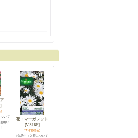
ア
]
)
について
花・マーガレット
連絡い
[V-318F]
]
715円
(税込)
[欠品中（入荷について