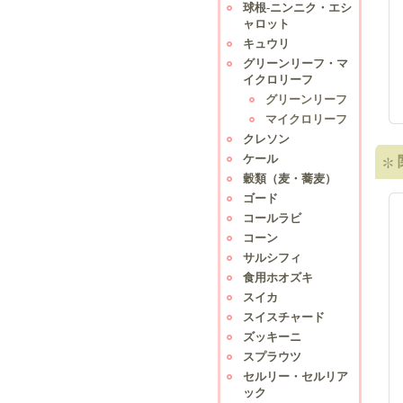
球根-ニンニク・エシ
ャロット
キュウリ
グリーンリーフ・マ
イクロリーフ
グリーンリーフ
マイクロリーフ
クレソン
ケール
穀類（麦・蕎麦）
ゴード
コールラビ
コーン
サルシフィ
食用ホオズキ
スイカ
スイスチャード
ズッキーニ
スプラウツ
セルリー・セルリア
ック