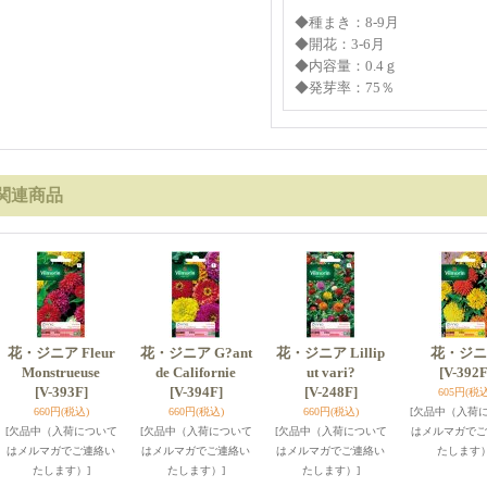
◆種まき：8-9月
◆開花：3-6月
◆内容量：0.4ｇ
◆発芽率：75％
関連商品
花・ジニア Fleur
花・ジニア G?ant
花・ジニア Lillip
花・ジニ
Monstrueuse
de Californie
ut vari?
[V-392F
[V-393F]
[V-394F]
[V-248F]
605円
(税込
660円
(税込)
660円
(税込)
660円
(税込)
[欠品中（入荷
[欠品中（入荷について
[欠品中（入荷について
[欠品中（入荷について
はメルマガでご
はメルマガでご連絡い
はメルマガでご連絡い
はメルマガでご連絡い
たします）
たします）]
たします）]
たします）]