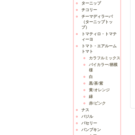
ターニップ
チコリー
チーマディラーパ
（ターニップトッ
プ）
トマティロ・トマテ
ィーヨ
トマト・エアルーム
トマト
カラフルミックス
バイカラー/柄模
様
白
黒/茶/紫
黄/オレンジ
緑
赤/ピンク
ナス
バジル
パセリー
パンプキン