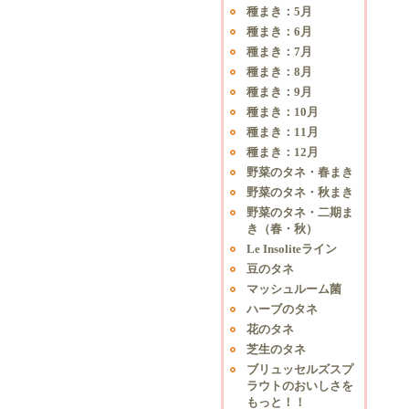
種まき：5月
種まき：6月
種まき：7月
種まき：8月
種まき：9月
種まき：10月
種まき：11月
種まき：12月
野菜のタネ・春まき
野菜のタネ・秋まき
野菜のタネ・二期ま
き（春・秋）
Le Insoliteライン
豆のタネ
マッシュルーム菌
ハーブのタネ
花のタネ
芝生のタネ
ブリュッセルズスプ
ラウトのおいしさを
もっと！！