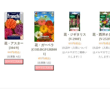
花・ジギタリス
花・西洋オ
[V-290F]
[V-252F
花・アスター
605円
(税込)
605円
(税込
花・ガーベラ
[304/9]
[欠品中（入荷について
[欠品中（入荷
[COD.BGFGRB00
660円
(税込)
はメルマガでご連絡い
はメルマガでご
1]
[在庫数 4点]
たします）]
たします）
495円
(税込)
[在庫数 5点]