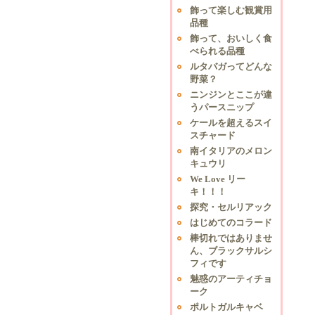
飾って楽しむ観賞用
品種
飾って、おいしく食
べられる品種
ルタバガってどんな
野菜？
ニンジンとここが違
うパースニップ
ケールを超えるスイ
スチャード
南イタリアのメロン
キュウリ
We Love リー
キ！！！
探究・セルリアック
はじめてのコラード
棒切れではありませ
ん、ブラックサルシ
フィです
魅惑のアーティチョ
ーク
ポルトガルキャベ