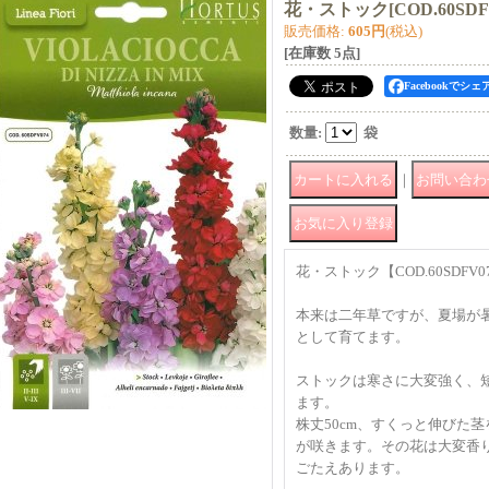
花・ストック
[
COD.60SDF
販売価格
:
605円
(税込)
[在庫数 5点]
Facebookでシェ
数量
:
袋
｜
花・ストック【COD.60SDFV0
本来は二年草ですが、夏場が
として育てます。
ストックは寒さに大変強く、
ます。
株丈50cm、すくっと伸びた
が咲きます。その花は大変香
ごたえあります。