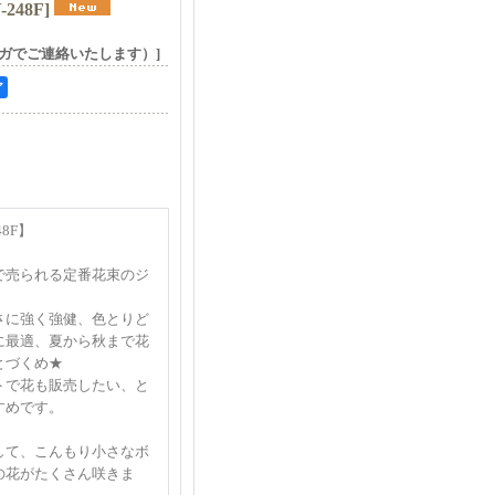
-248F
]
ガでご連絡いたします）]
ア
48F】
で売られる定番花束のジ
さに強く強健、色とりど
に最適、夏から秋まで花
とづくめ★
トで花も販売したい、と
すめです。
して、こんもり小さなボ
の花がたくさん咲きま