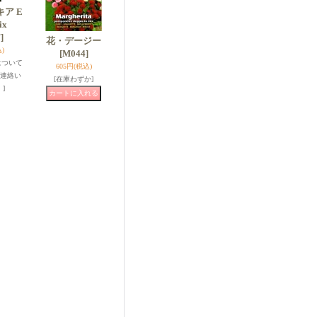
ア E
ix
]
花・デージー
)
[M044]
について
605円
(税込)
連絡い
[在庫わずか]
]