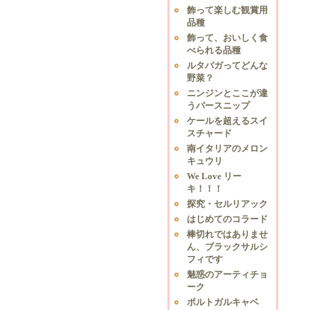
飾って楽しむ観賞用
品種
飾って、おいしく食
べられる品種
ルタバガってどんな
野菜？
ニンジンとここが違
うパースニップ
ケールを超えるスイ
スチャード
南イタリアのメロン
キュウリ
We Love リー
キ！！！
探究・セルリアック
はじめてのコラード
棒切れではありませ
ん、ブラックサルシ
フィです
魅惑のアーティチョ
ーク
ポルトガルキャベ