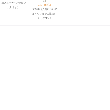
2]
はメルマガでご連絡い
715円
(税込)
たします）]
[欠品中（入荷について
はメルマガでご連絡い
たします）]