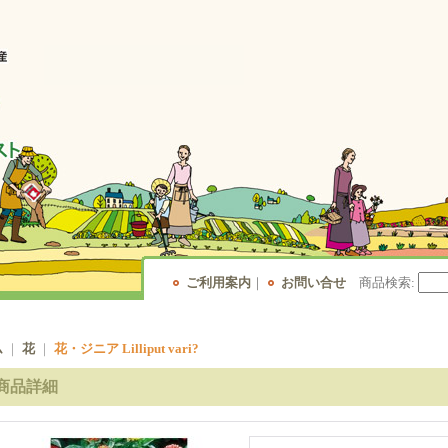
ご利用案内
｜
お問い合せ
商品検索
:
ム
｜
花
｜
花・ジニア Lilliput vari?
商品詳細