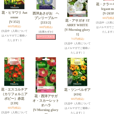
花・クラーキ
legant m
花・ヒマワリ Aut
西洋あさがお ヘ
[V-265F
omne
ブンリーブルー
605円
(税込
花・アサガオ ST
[V-352]
[333/2]
[欠品中（入荷
ARRY WHITE
605円
(税込)
660円
(税込)
はメルマガでご
[V-Morning glory
[欠品中（入荷について
[在庫わずか]
たします）
1]
はメルマガでご連絡い
715円
(税込)
たします）]
[欠品中（入荷について
はメルマガでご連絡い
たします）]
花・エスコルチア
花・ツンベルギア
（カリフォルニア
[416]
花・西洋アサガ
ポピー）赤花
605円
(税込)
オ・スカーレット
[139]
[欠品中（入荷について
オハラ
605円
(税込)
はメルマガでご連絡い
[V-Morning glory
[欠品中（入荷について
たします）]