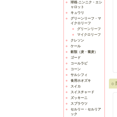
球根-ニンニク・エシ
ャロット
キュウリ
グリーンリーフ・マ
イクロリーフ
グリーンリーフ
マイクロリーフ
クレソン
ケール
穀類（麦・蕎麦）
ゴード
コールラビ
コーン
サルシフィ
食用ホオズキ
スイカ
スイスチャード
ズッキーニ
スプラウツ
セルリー・セルリア
ック