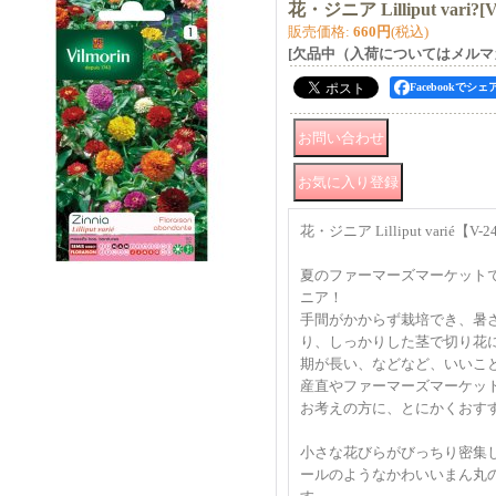
花・ジニア Lilliput vari?
[
V
販売価格
:
660円
(税込)
[欠品中（入荷についてはメルマ
Facebookでシェ
花・ジニア Lilliput varié【V-2
夏のファーマーズマーケット
ニア！
手間がかからず栽培でき、暑
り、しっかりした茎で切り花
期が長い、などなど、いいこ
産直やファーマーズマーケッ
お考えの方に、とにかくおす
小さな花びらがびっちり密集
ールのようなかわいいまん丸