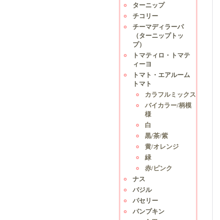
ターニップ
チコリー
チーマディラーパ
（ターニップトッ
プ）
トマティロ・トマテ
ィーヨ
トマト・エアルーム
トマト
カラフルミックス
バイカラー/柄模
様
白
黒/茶/紫
黄/オレンジ
緑
赤/ピンク
ナス
バジル
パセリー
パンプキン