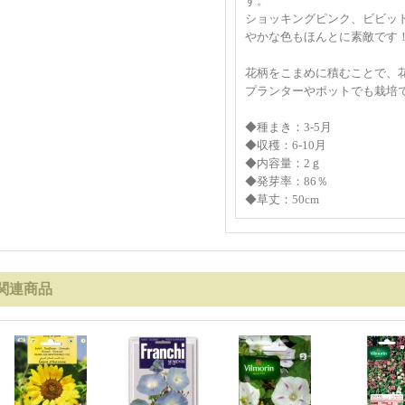
す。
ショッキングピンク、ビビッ
やかな色もほんとに素敵です
花柄をこまめに積むことで、
プランターやポットでも栽
◆種まき：3-5月
◆収穫：6-10月
◆内容量：2ｇ
◆発芽率：86％
◆草丈：50cm
関連商品