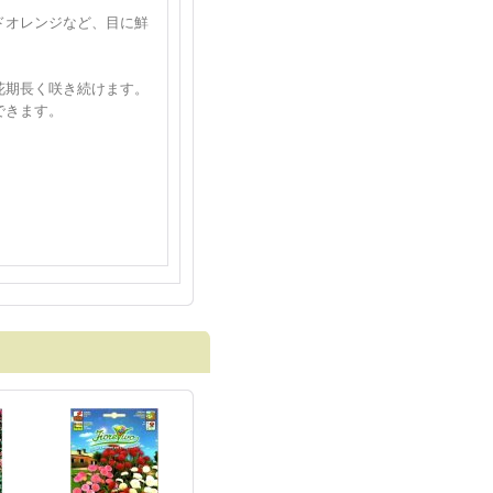
ドオレンジなど、目に鮮
！
花期長く咲き続けます。
培できます。