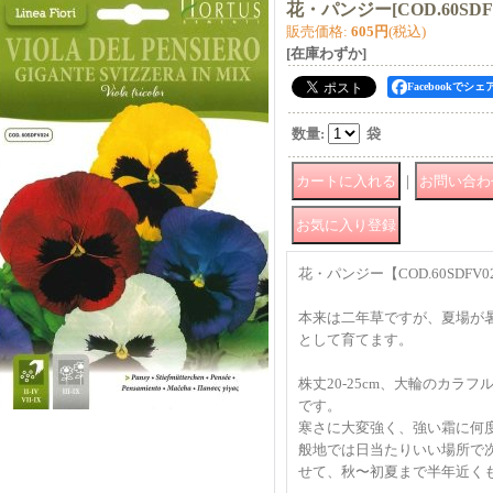
花・パンジー
[
COD.60SDF
販売価格
:
605円
(税込)
[在庫わずか]
Facebookでシェ
数量
:
袋
｜
花・パンジー【COD.60SDFV0
本来は二年草ですが、夏場が
として育てます。
株丈20-25cm、大輪のカラ
です。
寒さに大変強く、強い霜に何
般地では日当たりいい場所で
せて、秋〜初夏まで半年近く