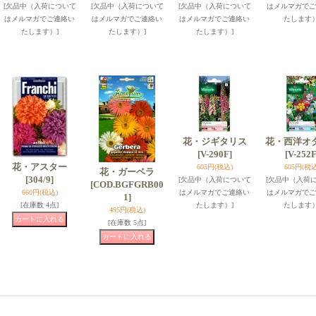
[欠品中（入荷について
[欠品中（入荷について
[欠品中（入荷について
はメルマガでご
はメルマガでご連絡い
はメルマガでご連絡い
はメルマガでご連絡い
たします）
たします）]
たします）]
たします）]
花・ジギタリス
花・西洋オ
[V-290F]
[V-252F
花・アスター
605円
(税込)
605円
(税込
花・ガーベラ
[304/9]
[欠品中（入荷について
[欠品中（入荷
[COD.BGFGRB00
660円
(税込)
はメルマガでご連絡い
はメルマガでご
1]
[在庫数 4点]
たします）]
たします）
495円
(税込)
[在庫数 5点]