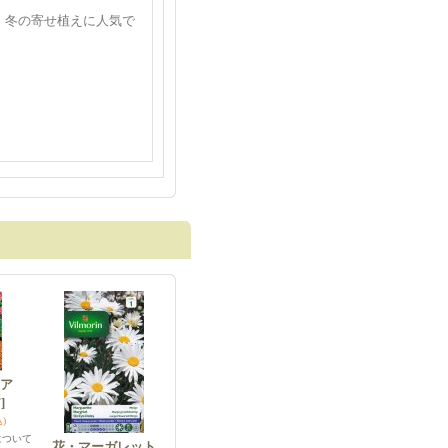
、冬の寄せ植えに人気で
ア
]
)
について
花・マーガレット