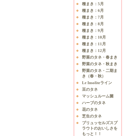
種まき：5月
種まき：6月
種まき：7月
種まき：8月
種まき：9月
種まき：10月
種まき：11月
種まき：12月
野菜のタネ・春まき
野菜のタネ・秋まき
野菜のタネ・二期ま
き（春・秋）
Le Insoliteライン
豆のタネ
マッシュルーム菌
ハーブのタネ
花のタネ
芝生のタネ
ブリュッセルズスプ
ラウトのおいしさを
もっと！！