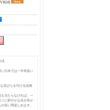
V024
]
ア
24】
暑い日本では一年草扱い
フルな花びらを付ける品種
度も当たらなければ、一
次々に鮮やかな花を咲か
もの長い間楽しめます。