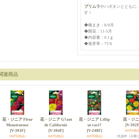
プリムラ
やハボタンとともに
す！
◆種まき：8-9月
◆開花：11-5月
◆内容量：0.1ｇ
◆発芽率：75％
関連商品
花・ジニア Fleur
花・ジニア G?ant
花・ジニア Lillip
花・ジニ
Monstrueuse
de Californie
ut vari?
[V-392F
[V-393F]
[V-394F]
[V-248F]
605円
(税込
660円
(税込)
660円
(税込)
660円
(税込)
[欠品中（入荷