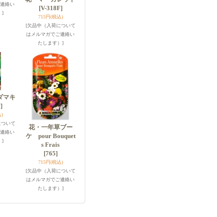
連絡い
[V-318F]
]
715円
(税込)
[欠品中（入荷について
はメルマガでご連絡い
たします）]
ダマキ
]
)
について
花・一年草ブー
連絡い
ケ pour Bouquet
]
s Frais
[765]
715円
(税込)
[欠品中（入荷について
はメルマガでご連絡い
たします）]