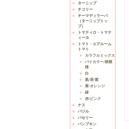
ターニップ
チコリー
チーマディラーパ
（ターニップトッ
プ）
トマティロ・トマテ
ィーヨ
トマト・エアルーム
トマト
カラフルミックス
バイカラー/柄模
様
白
黒/茶/紫
黄/オレンジ
緑
赤/ピンク
ナス
バジル
パセリー
パンプキン