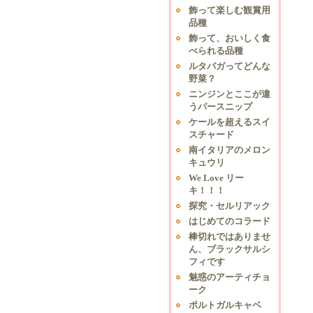
飾って楽しむ観賞用
品種
飾って、おいしく食
べられる品種
ルタバガってどんな
野菜？
ニンジンとここが違
うパースニップ
ケールを超えるスイ
スチャード
南イタリアのメロン
キュウリ
We Love リー
キ！！！
探究・セルリアック
はじめてのコラード
棒切れではありませ
ん、ブラックサルシ
フィです
魅惑のアーティチョ
ーク
ポルトガルキャベ