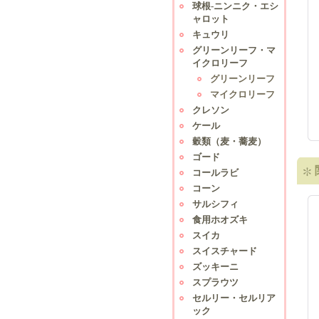
球根-ニンニク・エシ
ャロット
キュウリ
グリーンリーフ・マ
イクロリーフ
グリーンリーフ
マイクロリーフ
クレソン
ケール
穀類（麦・蕎麦）
ゴード
コールラビ
コーン
サルシフィ
食用ホオズキ
スイカ
スイスチャード
ズッキーニ
スプラウツ
セルリー・セルリア
ック