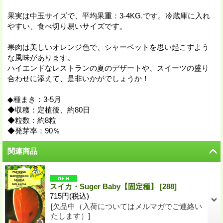
果実は中玉サイズで、平均果重：3-4KG.です。冷蔵庫に入れ
やすい、食べ切り易いサイズです。
果肉は美しいオレンジ色で、シャーベットを思い起こすよう
な風味があります。
ハイエンドなレストランの夏のデザートや、スイーツの盛り
合わせに添えて、是非いかがでしょうか！
◆種まき：3-5月
◆収穫：定植後、約80日
◆粒数：約8粒
◆発芽率：90％
関連商品
スイカ・Suger Baby【固定種】
[
288
]
715円
(税込)
[欠品中（入荷についてはメルマガでご連絡い
たします）]