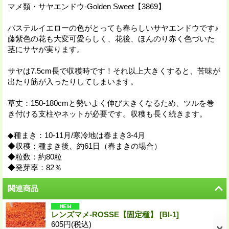
マメ類・サヤエンドウ-Golden Sweet【3869】
パステルイエローの色がとっても春らしいサヤエンドウです♪
藤紫色の花も大変可愛らしく、花後、ほんのり赤く色づいた
茎にサヤが実ります。
サヤは7.5cm長で収穫時です！それ以上大きくすると、苦味が
出たり筋が入ったりしてしまいます。
草丈：150-180cmと勢いよく伸び大きくなるため、ツルを巻
き付ける支柱やネットが必要です。収穫も長く続きます。
◆種まき：10-11月/寒冷地は春まき3-4月
◆収穫：種まき後、約61日（春まきの場合）
◆粒数：約80粒
◆発芽率：82％
関連商品
レンズマメ-ROSSE【固定種】
[
Bl-1
]
605円
(税込)