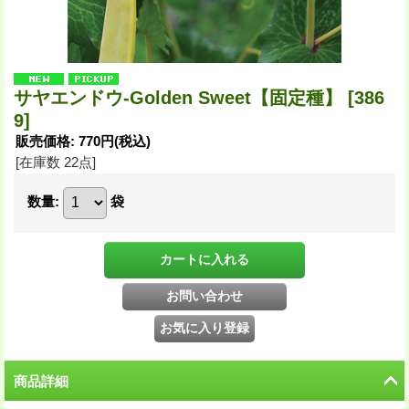
サヤエンドウ-Golden Sweet【固定種】
[386
9]
販売価格
:
770円
(税込)
[在庫数 22点]
数量
:
袋
商品詳細