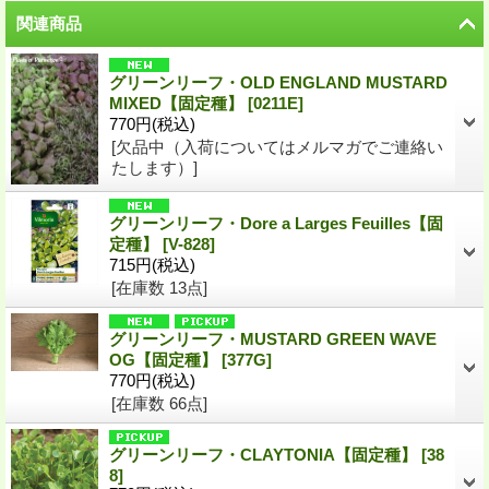
関連商品
グリーンリーフ・OLD ENGLAND MUSTARD
MIXED【固定種】
[
0211E
]
770円
(税込)
[欠品中（入荷についてはメルマガでご連絡い
たします）]
グリーンリーフ・Dore a Larges Feuilles【固
定種】
[
V-828
]
715円
(税込)
[在庫数 13点]
グリーンリーフ・MUSTARD GREEN WAVE
OG【固定種】
[
377G
]
770円
(税込)
[在庫数 66点]
グリーンリーフ・CLAYTONIA【固定種】
[
38
8
]