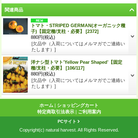
関連商品
トマト・STRIPED GERMAN(オーガニック種
子)【固定種/支柱・必要】
[
2372
]
880円
(税込)
[欠品中（入荷についてはメルマガでご連絡い
たします）]
洋ナシ型トマト’Yellow Pear Shaped’【固定
種/支柱・必要】
[
106/117
]
880円
(税込)
[欠品中（入荷についてはメルマガでご連絡い
たします）]
ホーム
|
ショッピングカート
特定商取引法表示
|
ご利用案内
PCサイト
Copyright(c) natural harvest. All Rights Reserved.