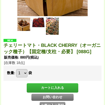
チェリートマト・BLACK CHERRY（オーガニ
ック種子）【固定種/支柱・必要】
[088G]
販売価格
:
880円
(税込)
[在庫数 18点]
数量
:
袋