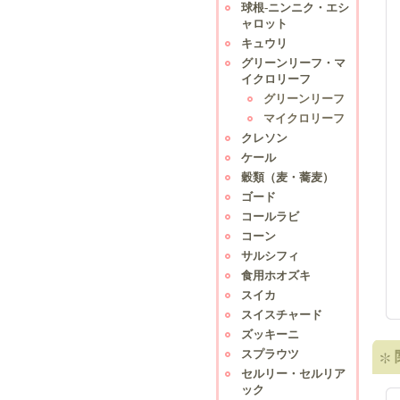
球根-ニンニク・エシ
ャロット
キュウリ
グリーンリーフ・マ
イクロリーフ
グリーンリーフ
マイクロリーフ
クレソン
ケール
穀類（麦・蕎麦）
ゴード
コールラビ
コーン
サルシフィ
食用ホオズキ
スイカ
スイスチャード
ズッキーニ
スプラウツ
セルリー・セルリア
ック