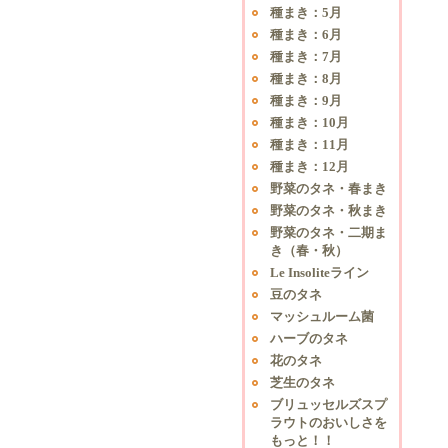
種まき：5月
種まき：6月
種まき：7月
種まき：8月
種まき：9月
種まき：10月
種まき：11月
種まき：12月
野菜のタネ・春まき
野菜のタネ・秋まき
野菜のタネ・二期ま
き（春・秋）
Le Insoliteライン
豆のタネ
マッシュルーム菌
ハーブのタネ
花のタネ
芝生のタネ
ブリュッセルズスプ
ラウトのおいしさを
もっと！！