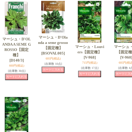
マーシュ・D'Ola
マーシュ・D'OL
nda a seme grosso
ANDA A SEME G
マーシュ・Louvi
マーシュ・
【固定種】
ROSSO【固定
ers【固定種】
【固定種
[BSOVAL005]
種】
[V-968]
[V-960
605円
(税込)
[D140/3]
715円
(税込)
605円
(税込
[在庫数 10点]
660円
(税込)
[在庫数 17点]
[在庫数 4
[在庫数 30点]