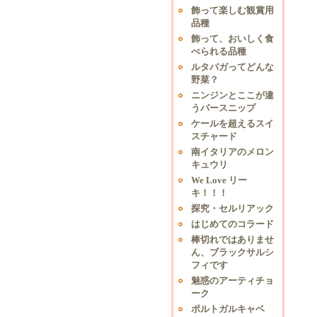
飾って楽しむ観賞用
品種
飾って、おいしく食
べられる品種
ルタバガってどんな
野菜？
ニンジンとここが違
うパースニップ
ケールを超えるスイ
スチャード
南イタリアのメロン
キュウリ
We Love リー
キ！！！
探究・セルリアック
はじめてのコラード
棒切れではありませ
ん、ブラックサルシ
フィです
魅惑のアーティチョ
ーク
ポルトガルキャベ