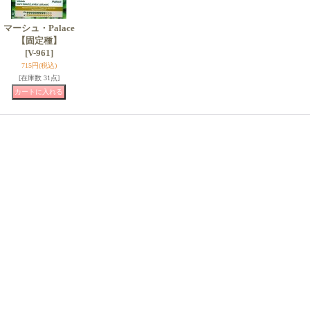
マーシュ・Palace
【固定種】
[V-961]
715円
(税込)
[在庫数 31点]