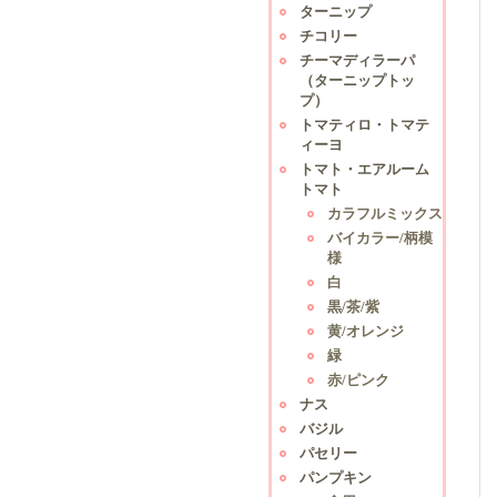
ターニップ
チコリー
チーマディラーパ
（ターニップトッ
プ）
トマティロ・トマテ
ィーヨ
トマト・エアルーム
トマト
カラフルミックス
バイカラー/柄模
様
白
黒/茶/紫
黄/オレンジ
緑
赤/ピンク
ナス
バジル
パセリー
パンプキン