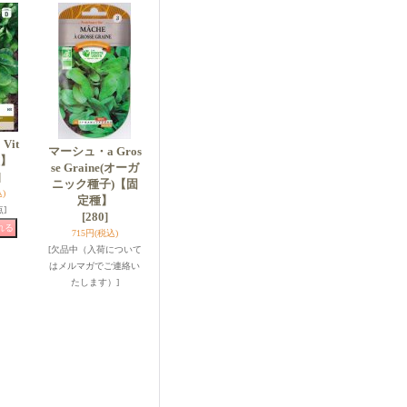
Vit
マーシュ・a Gros
】
se Graine(オーガ
]
ニック種子)【固
)
定種】
点]
[280]
715円
(税込)
[欠品中（入荷について
はメルマガでご連絡い
たします）]