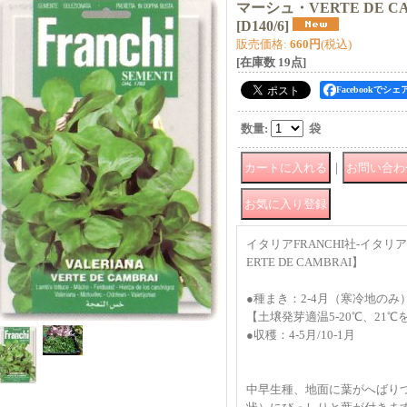
マーシュ・VERTE DE 
[
D140/6
]
販売価格
:
660円
(税込)
[在庫数 19点]
Facebookでシェ
数量
:
袋
｜
イタリアFRANCHI社-イタ
ERTE DE CAMBRAI】
●種まき：2-4月（寒冷地のみ）/
【土壌発芽適温5-20℃、21
●収穫：4-5月/10-1月
中早生種、地面に葉がへばり