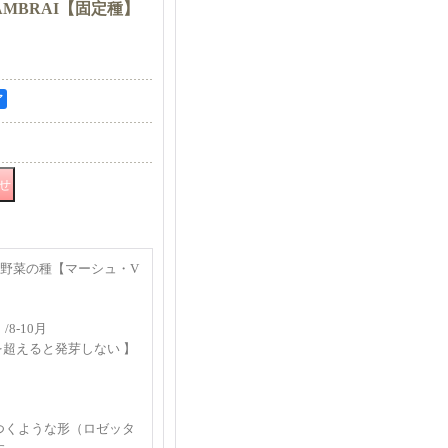
CAMBRAI【固定種】
ア
リア野菜の種【マーシュ・V
8-10月
℃を超えると発芽しない 】
つくような形（ロゼッタ