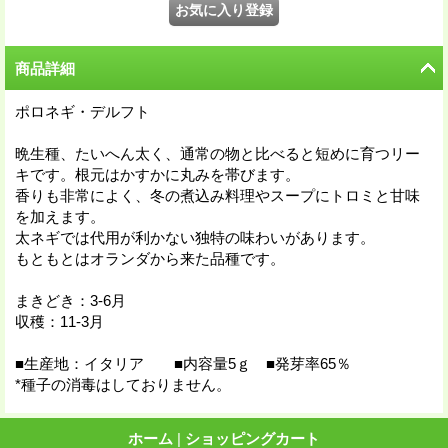
商品詳細
ポロネギ・デルフト
晩生種、たいへん太く、通常の物と比べると短めに育つリー
キです。根元はかすかに丸みを帯びます。
香りも非常によく、冬の煮込み料理やスープにトロミと甘味
を加えます。
太ネギでは代用が利かない独特の味わいがあります。
もともとはオランダから来た品種です。
まきどき：3-6月
収穫：11-3月
■生産地：イタリア ■内容量5ｇ ■発芽率65％
*種子の消毒はしておりません。
ホーム
|
ショッピングカート