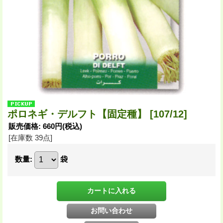
ポロネギ・デルフト【固定種】
[107/12]
販売価格
:
660円
(税込)
[在庫数 39点]
数量
:
袋