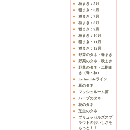
種まき：5月
種まき：6月
種まき：7月
種まき：8月
種まき：9月
種まき：10月
種まき：11月
種まき：12月
野菜のタネ・春まき
野菜のタネ・秋まき
野菜のタネ・二期ま
き（春・秋）
Le Insoliteライン
豆のタネ
マッシュルーム菌
ハーブのタネ
花のタネ
芝生のタネ
ブリュッセルズスプ
ラウトのおいしさを
もっと！！