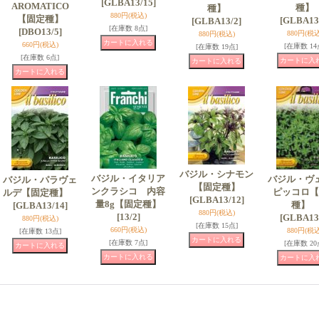
[GLBA13/15]
AROMATICO
種】
種】
880円
(税込)
【固定種】
[GLBA13
[GLBA13/2]
[在庫数 8点]
[DBO13/5]
880円
(税込
880円
(税込)
660円
(税込)
[在庫数 14
[在庫数 19点]
[在庫数 6点]
バジル・シナモン
バジル・イタリア
バジル・ヴ
バジル・パラヴェ
【固定種】
ンクラシコ 内容
ピッコロ【
ルデ【固定種】
[GLBA13/12]
量8g【固定種】
種】
[GLBA13/14]
880円
(税込)
[13/2]
[GLBA13
880円
(税込)
[在庫数 15点]
660円
(税込)
880円
(税込
[在庫数 13点]
[在庫数 7点]
[在庫数 20