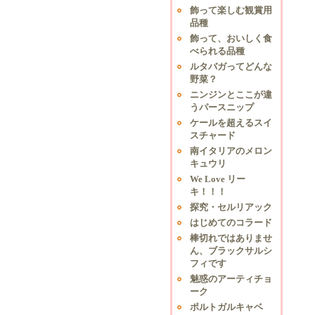
飾って楽しむ観賞用
品種
飾って、おいしく食
べられる品種
ルタバガってどんな
野菜？
ニンジンとここが違
うパースニップ
ケールを超えるスイ
スチャード
南イタリアのメロン
キュウリ
We Love リー
キ！！！
探究・セルリアック
はじめてのコラード
棒切れではありませ
ん、ブラックサルシ
フィです
魅惑のアーティチョ
ーク
ポルトガルキャベ