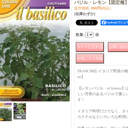
バジル・レモン【固定種
販売価格
:
880円
(税込)
[在庫わずか]
Facebookでシェ
数量
:
袋
｜
FRANCHI社-イタリア野菜の種
ne】
【レモンバジル・al limon
しい芳香のあるバジルで優し
す！
イタリア料理だけでなく、タ
カクテルなどいろいろな料理