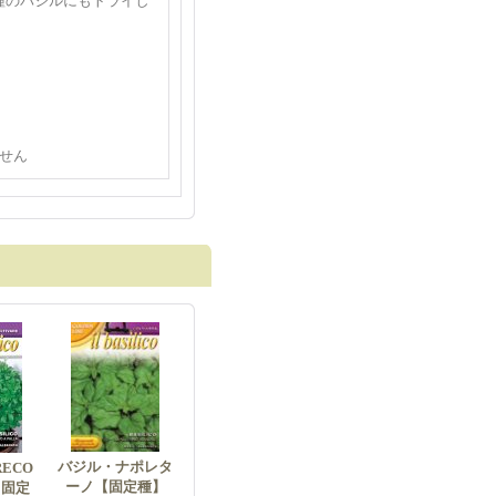
種のバジルにもトライし
せん
バジル・ナポレタ
ECO
ーノ【固定種】
【固定