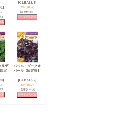
[GLBA13/8]
/1]
880円
(税込)
[在庫数 8点]
)
点]
ェルデ
バジル・ダークオ
固定
パール【固定種】
/4]
[GLBA13/5]
)
880円
(税込)
点]
[在庫数 18点]