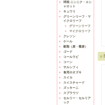
球根-ニンニク・エシ
ャロット
キュウリ
グリーンリーフ・マ
イクロリーフ
グリーンリーフ
マイクロリーフ
クレソン
ケール
穀類（麦・蕎麦）
ゴード
コールラビ
コーン
サルシフィ
食用ホオズキ
スイカ
スイスチャード
ズッキーニ
スプラウツ
セルリー・セルリア
ック