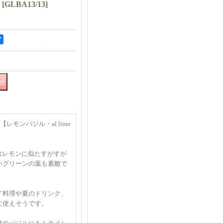
】
[
GLBA13/13
]
ア
【レモンバジル・al limo
e】はレモンに似たすがすが
いグリーンの葉も素敵で
イ料理や夏のドリンク、
に使えそうです。