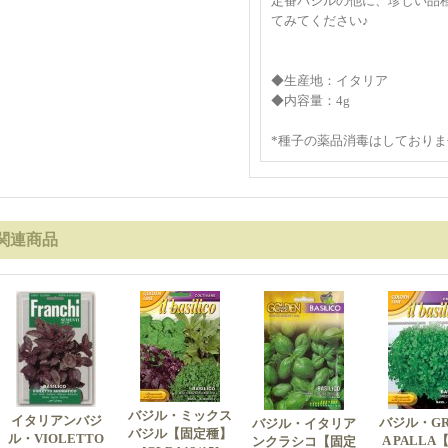
定番バジルの他に、珍しい品
てみてください♪
◆生産地：イタリア
◆内容量：4g
*種子の薬品消毒はしておりま
関連商品
バジル・ミックス
イタリアンバジ
バジル・GR
バジル・イタリア
バジル【固定種】
ル・VIOLETTO
A PALLA
ンクラシコ【固定