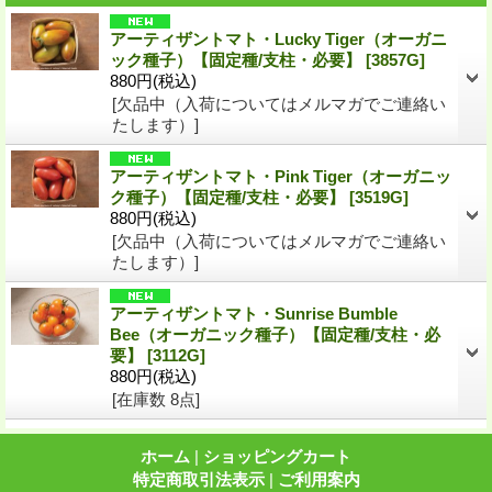
アーティザントマト・Lucky Tiger（オーガニ
ック種子）【固定種/支柱・必要】
[
3857G
]
880円
(税込)
[欠品中（入荷についてはメルマガでご連絡い
たします）]
アーティザントマト・Pink Tiger（オーガニッ
ク種子）【固定種/支柱・必要】
[
3519G
]
880円
(税込)
[欠品中（入荷についてはメルマガでご連絡い
たします）]
アーティザントマト・Sunrise Bumble
Bee（オーガニック種子）【固定種/支柱・必
要】
[
3112G
]
880円
(税込)
[在庫数 8点]
ホーム
|
ショッピングカート
特定商取引法表示
|
ご利用案内