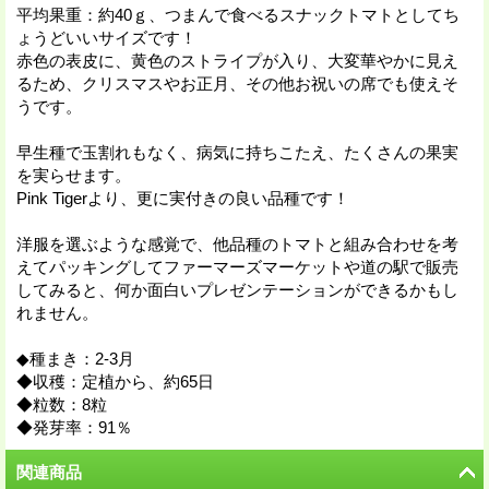
平均果重：約40ｇ、つまんで食べるスナックトマトとしてち
ょうどいいサイズです！
赤色の表皮に、黄色のストライプが入り、大変華やかに見え
るため、クリスマスやお正月、その他お祝いの席でも使えそ
うです。
早生種で玉割れもなく、病気に持ちこたえ、たくさんの果実
を実らせます。
Pink Tigerより、更に実付きの良い品種です！
洋服を選ぶような感覚で、他品種のトマトと組み合わせを考
えてパッキングしてファーマーズマーケットや道の駅で販売
してみると、何か面白いプレゼンテーションができるかもし
れません。
◆種まき：2-3月
◆収穫：定植から、約65日
◆粒数：8粒
◆発芽率：91％
関連商品