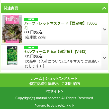
関連商品
ハーブ・レッドマスタード【固定種】
[
3006/
2
]
880円
(税込)
[在庫数 22点]
セルフィーユ Frise【固定種】
[
V-511
]
715円
(税込)
[欠品中（入荷についてはメルマガでご連絡い
たします）]
ホーム
|
ショッピングカート
特定商取引法表示
|
ご利用案内
PCサイト
Copyright(c) natural harvest. All Rights Reserved.
Powered by
おちゃのこネット