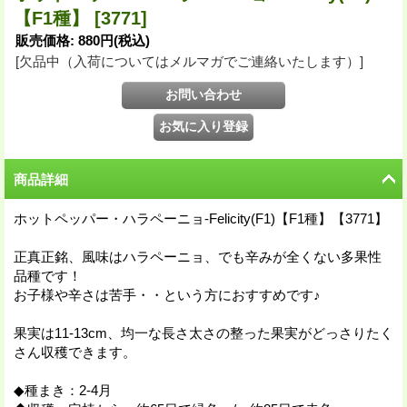
【F1種】
[3771]
販売価格
:
880円
(税込)
[欠品中（入荷についてはメルマガでご連絡いたします）]
商品詳細
ホットペッパー・ハラペーニョ-Felicity(F1)【F1種】【3771】
正真正銘、風味はハラペーニョ、でも辛みが全くない多果性
品種です！
お子様や辛さは苦手・・という方におすすめです♪
果実は11-13cm、均一な長さ太さの整った果実がどっさりたく
さん収穫できます。
◆種まき：2-4月