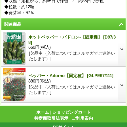
◆収穫：定植から、約65日で緑色 / 約85日で赤色
◆粒数：約12粒
◆発芽率：97％
関連商品
ホットペッパー・パドロン-【固定種】
[
D97/3
8
]
660円
(税込)
[欠品中（入荷についてはメルマガでご連絡い
たします）]
ペッパー・Adorno【固定種】
[
GLPE97/111
]
880円
(税込)
[欠品中（入荷についてはメルマガでご連絡い
たします）]
ホーム
|
ショッピングカート
特定商取引法表示
|
ご利用案内
PCサイト