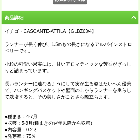
商品詳細
イチゴ・CASCANTE-ATTILA【GLBZ63/4】
ランナーが長く伸び、1.5mもの長さになるアルパインストロ
ベリーです。
小粒の可愛い果実には、甘いアロマティックな芳香がぎっし
りと詰まっています。
長いランナーに連なるようにして実が生る姿はたいへん優美
で、ハンギングバスケットや壁面の上からランナーを垂らし
て栽培すると、その美しさがことさら際立ちます。
●種まき：4-7月
●収穫：5-9月(種まきの翌年以降から収穫)
●内容量：0.2ｇ
●発芽率：75％