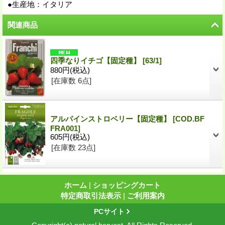
●生産地：イタリア
関連商品
四季なりイチゴ【固定種】
[
63/1
]
880円
(税込)
[在庫数 6点]
アルパインストロベリー【固定種】
[
COD.BF
FRA001
]
605円
(税込)
[在庫数 23点]
ホーム
|
ショッピングカート
特定商取引法表示
|
ご利用案内
PCサイト