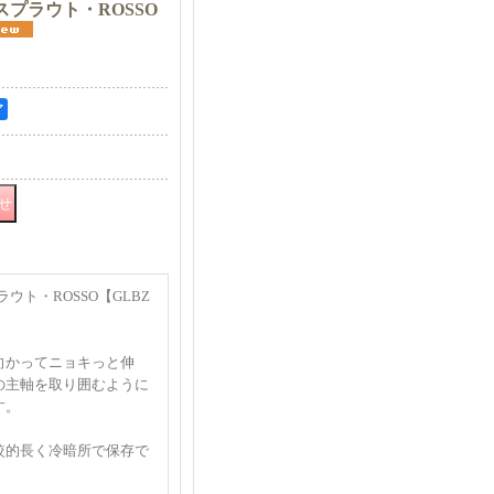
プラウト・ROSSO
ア
ウト・ROSSO【GLBZ
向かってニョキっと伸
の主軸を取り囲むように
す。
較的長く冷暗所で保存で