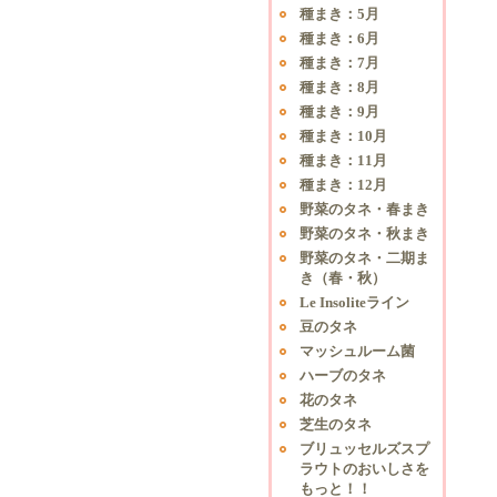
種まき：5月
種まき：6月
種まき：7月
種まき：8月
種まき：9月
種まき：10月
種まき：11月
種まき：12月
野菜のタネ・春まき
野菜のタネ・秋まき
野菜のタネ・二期ま
き（春・秋）
Le Insoliteライン
豆のタネ
マッシュルーム菌
ハーブのタネ
花のタネ
芝生のタネ
ブリュッセルズスプ
ラウトのおいしさを
もっと！！