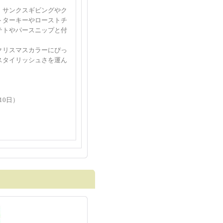
、サンクスギビングやク
トターキーやローストチ
テトやパースニップと付
。
クリスマスカラーにぴっ
スタイリッシュさを運ん
10日）