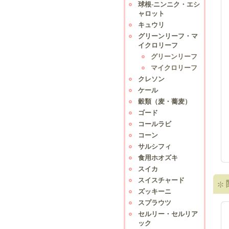
球根-ニンニク・エシ
ャロット
キュウリ
グリーンリーフ・マ
イクロリーフ
グリーンリーフ
マイクロリーフ
クレソン
ケール
穀類（麦・蕎麦）
ゴード
コールラビ
コーン
サルシフィ
食用ホオズキ
スイカ
スイスチャード
ズッキーニ
スプラウツ
セルリー・セルリア
ック