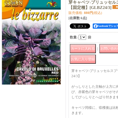
芽キャベツ-ブリュッセルス
【固定種】
[
GLBZ24/3
]
販売価格
:
880円
(税込)
[在庫数 6点]
Facebookでシェ
数量
:
袋
｜
芽キャベツ-ブリュッセルスプラ
24/3】
がっしりとした主軸が上方に
び、赤紫色の芽キャベツがそ
してびっしりとへばり付きま
キャベツ同様に、収穫後は比
きます。