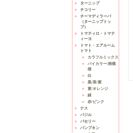
ターニップ
チコリー
チーマディラーパ
（ターニップトッ
プ）
トマティロ・トマテ
ィーヨ
トマト・エアルーム
トマト
カラフルミックス
バイカラー/柄模
様
白
黒/茶/紫
黄/オレンジ
緑
赤/ピンク
ナス
バジル
パセリー
パンプキン