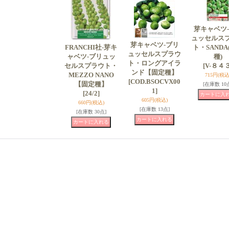
芽キャベツ
ュッセルス
芽キャベツ-ブリ
FRANCHI社-芽キ
ト・SANDA
ュッセルスプラウ
ャベツ-ブリュッ
種)
ト・ロングアイラ
セルスプラウト・
[V-８４３
ンド【固定種】
MEZZO NANO
715円
(税込
[COD.BSOCVX00
【固定種】
[在庫数 10
1]
[24/2]
605円
(税込)
660円
(税込)
[在庫数 13点]
[在庫数 30点]