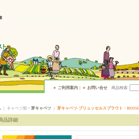
ご利用案内
｜
お問い合せ
商品検索
:
ム
｜ キャベツ類 >
芽キャベツ
｜
芽キャベツ-ブリュッセルスプラウト・ROSS
商品詳細