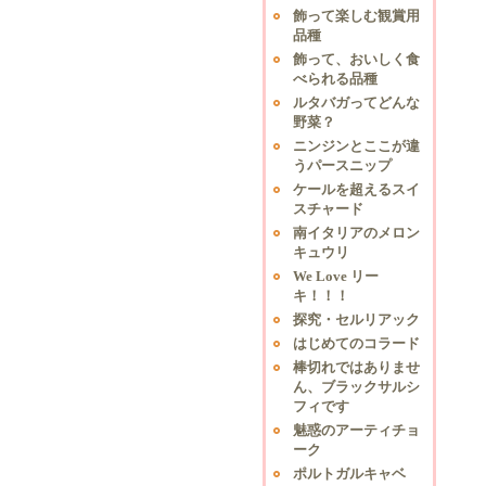
飾って楽しむ観賞用
品種
飾って、おいしく食
べられる品種
ルタバガってどんな
野菜？
ニンジンとここが違
うパースニップ
ケールを超えるスイ
スチャード
南イタリアのメロン
キュウリ
We Love リー
キ！！！
探究・セルリアック
はじめてのコラード
棒切れではありませ
ん、ブラックサルシ
フィです
魅惑のアーティチョ
ーク
ポルトガルキャベ