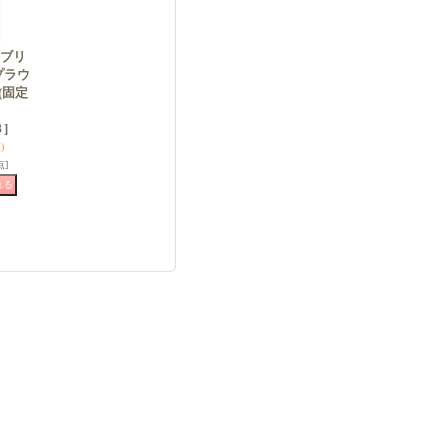
-ブリ
プラウ
(固定
]
)
点]