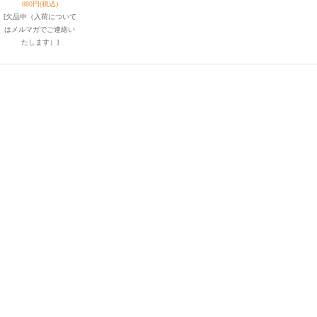
880円
(税込)
[欠品中（入荷について
はメルマガでご連絡い
たします）]