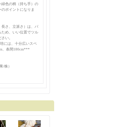
い緑色の柄（持ち手）の
ーのポイントになりま
、長さ、立派さ）は、パ
るため、いい位置でツル
ださい。
栽培には、十分広いスペ
、条間180cm***
果/株）