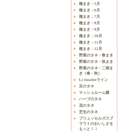
種まき：5月
種まき：6月
種まき：7月
種まき：8月
種まき：9月
種まき：10月
種まき：11月
種まき：12月
野菜のタネ・春まき
野菜のタネ・秋まき
野菜のタネ・二期ま
き（春・秋）
Le Insoliteライン
豆のタネ
マッシュルーム菌
ハーブのタネ
花のタネ
芝生のタネ
ブリュッセルズスプ
ラウトのおいしさを
もっと！！