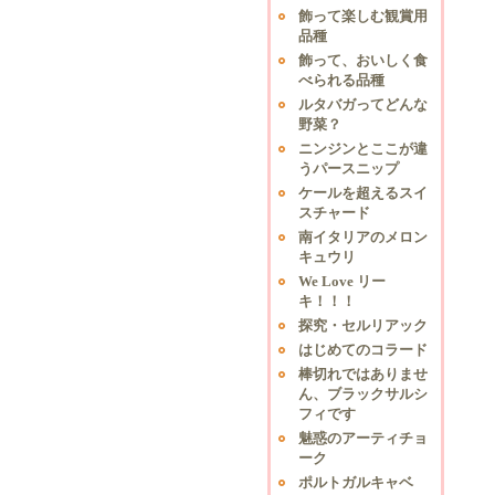
飾って楽しむ観賞用
品種
飾って、おいしく食
べられる品種
ルタバガってどんな
野菜？
ニンジンとここが違
うパースニップ
ケールを超えるスイ
スチャード
南イタリアのメロン
キュウリ
We Love リー
キ！！！
探究・セルリアック
はじめてのコラード
棒切れではありませ
ん、ブラックサルシ
フィです
魅惑のアーティチョ
ーク
ポルトガルキャベ