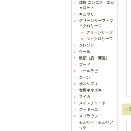
球根-ニンニク・エシ
ャロット
キュウリ
グリーンリーフ・マ
イクロリーフ
グリーンリーフ
マイクロリーフ
クレソン
ケール
穀類（麦・蕎麦）
ゴード
コールラビ
コーン
サルシフィ
食用ホオズキ
スイカ
スイスチャード
ズッキーニ
スプラウツ
セルリー・セルリア
ック