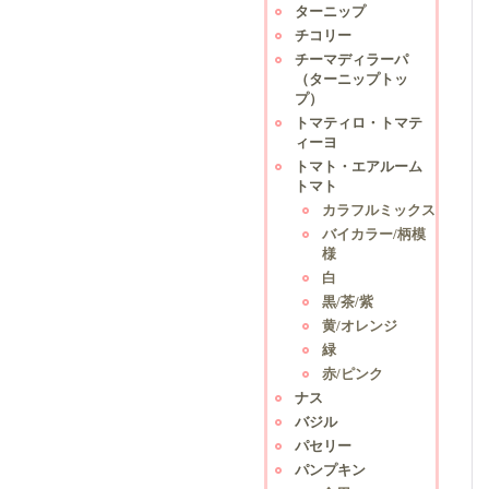
ターニップ
チコリー
チーマディラーパ
（ターニップトッ
プ）
トマティロ・トマテ
ィーヨ
トマト・エアルーム
トマト
カラフルミックス
バイカラー/柄模
様
白
黒/茶/紫
黄/オレンジ
緑
赤/ピンク
ナス
バジル
パセリー
パンプキン