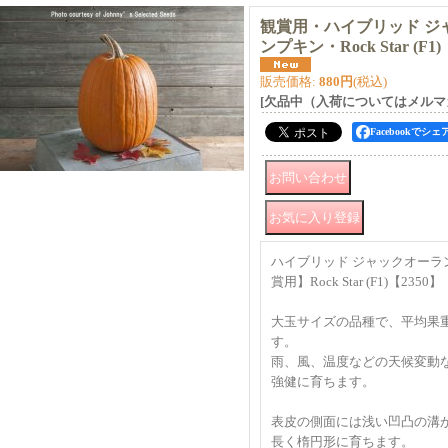
観賞用・ハイブリッド ジ
ンプキン・Rock Star (F1
販売価格
:
880円
(税込)
[欠品中（入荷についてはメルマ
Facebookでシェ
ハイブリッド ジャックオーラ
賞用】Rock Star (F1)【2350】
大玉サイズの品種で、平均果重：9
す。
雨、風、温度などの天候変動
強健に育ちます。
表皮の側面には浅い凹凸の溝
長く楕円形に育ちます。