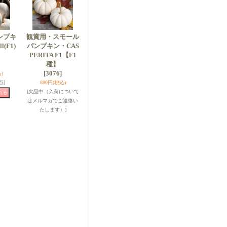
ンプキ
観賞用・スモール
l(F1)
パンプキン・CAS
】
PERITA F1【F1
種】
[3076]
)
点]
880円
(税込)
[欠品中（入荷について
はメルマガでご連絡い
たします）]