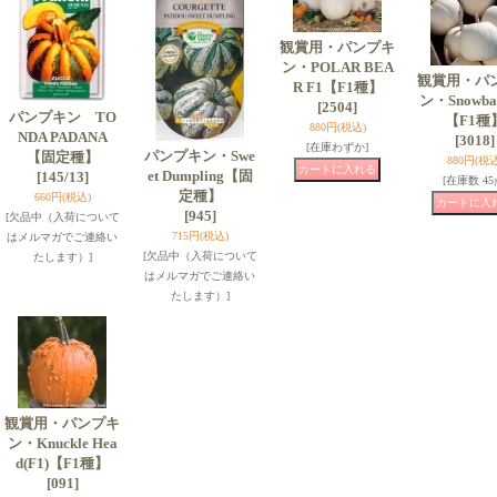
観賞用・パンプキ
ン・POLAR BEA
観賞用・パ
R F1【F1種】
ン・Snowbal
[2504]
パンプキン TO
【F1種
880円
(税込)
NDA PADANA
[3018]
[在庫わずか]
パンプキン・Swe
【固定種】
880円
(税込
et Dumpling【固
[145/13]
[在庫数 45
定種】
660円
(税込)
[945]
[欠品中（入荷について
715円
(税込)
はメルマガでご連絡い
[欠品中（入荷について
たします）]
はメルマガでご連絡い
たします）]
観賞用・パンプキ
ン・Knuckle Hea
d(F1)【F1種】
[091]