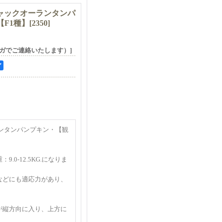
ャックオーランタンパ
)【F1種】
[
2350
]
ガでご連絡いたします）]
ア
ンタンパンプキン・【観
.0-12.5KG.になりま
などにも適応力があり、
が縦方向に入り、上方に