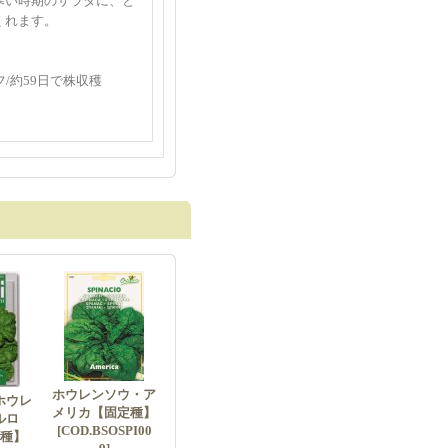
寒い時期のサラダに、と
くれます。
/約59日で株収穫
ホウレンソウ・ア
ホウレ
メリカ【固定種】
メルロ
[COD.BSOSPI00
種】