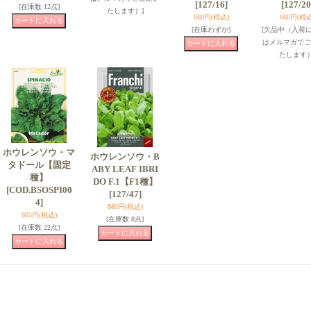
[127/16]
[127/20
[在庫数 12点]
たします）]
660円
(税込)
660円
(税込
[在庫わずか]
[欠品中（入荷
はメルマガでご
たします）
ホウレンソウ・マ
ホウレンソウ・B
タドール【固定
ABY LEAF IBRI
種】
DO F.1【F1種】
[COD.BSOSPI00
[127/47]
4]
880円
(税込)
605円
(税込)
[在庫数 8点]
[在庫数 22点]