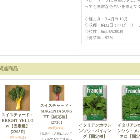
ベビーリーフは色目の少ない
っても素敵な色合いを添えて
◇種まき：3-4月/9-10月
◇収穫：約32日でベビーリーフ
◇粒数：6ml/約200粒
◇発芽率：92％
関連商品
スイスチャード・
MAGENTA SUNS
スイスチャード・
ET【固定種】
BRIGHT YELLO
[2730]
イタリアンホウレ
イタリアン
W【固定種】
880円
(税込)
ンソウ・バイキン
ンソウ・
[2205D]
[欠品中（入荷について
グ【固定種】
ネロ【固定
880円
(税込)
はメルマガでご連絡い