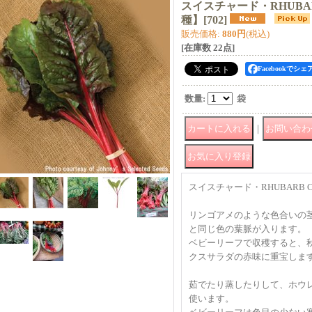
スイスチャード・RHUBAR
種】
[
702
]
販売価格
:
880円
(税込)
[在庫数 22点]
Facebookでシェ
数量
:
袋
｜
スイスチャード・RHUBARB C
リンゴアメのような色合いの
と同じ色の葉脈が入ります。
ベビーリーフで収穫すると、
クスサラダの赤味に重宝しま
茹でたり蒸したりして、ホウ
使います。