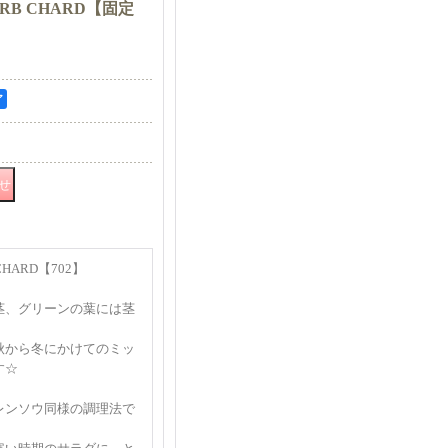
B CHARD【固定
ア
HARD【702】
茎、グリーンの葉には茎
秋から冬にかけてのミッ
す☆
レンソウ同様の調理法で