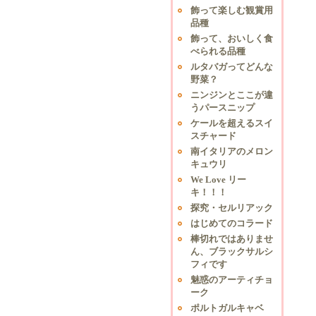
飾って楽しむ観賞用
品種
飾って、おいしく食
べられる品種
ルタバガってどんな
野菜？
ニンジンとここが違
うパースニップ
ケールを超えるスイ
スチャード
南イタリアのメロン
キュウリ
We Love リー
キ！！！
探究・セルリアック
はじめてのコラード
棒切れではありませ
ん、ブラックサルシ
フィです
魅惑のアーティチョ
ーク
ポルトガルキャベ