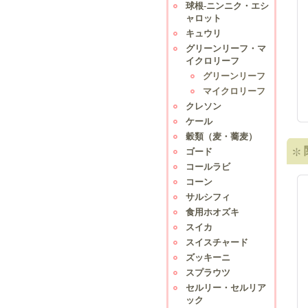
球根-ニンニク・エシ
ャロット
キュウリ
グリーンリーフ・マ
イクロリーフ
グリーンリーフ
マイクロリーフ
クレソン
ケール
穀類（麦・蕎麦）
ゴード
コールラビ
コーン
サルシフィ
食用ホオズキ
スイカ
スイスチャード
ズッキーニ
スプラウツ
セルリー・セルリア
ック