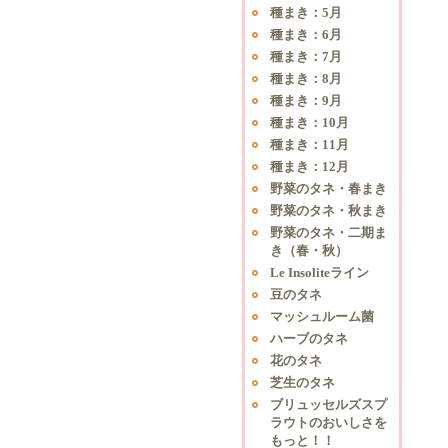
種まき：5月
種まき：6月
種まき：7月
種まき：8月
種まき：9月
種まき：10月
種まき：11月
種まき：12月
野菜のタネ・春まき
野菜のタネ・秋まき
野菜のタネ・二期ま
き（春・秋）
Le Insoliteライン
豆のタネ
マッシュルーム菌
ハーブのタネ
花のタネ
芝生のタネ
ブリュッセルズスプ
ラウトのおいしさを
もっと！！