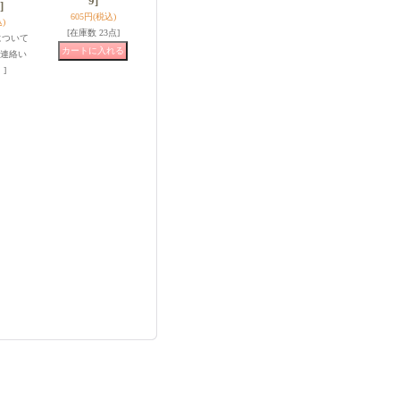
9]
]
605円
(税込)
)
[在庫数 23点]
について
連絡い
]