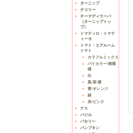
ターニップ
チコリー
チーマディラーパ
（ターニップトッ
プ）
トマティロ・トマテ
ィーヨ
トマト・エアルーム
トマト
カラフルミックス
バイカラー/柄模
様
白
黒/茶/紫
黄/オレンジ
緑
赤/ピンク
ナス
バジル
パセリー
パンプキン